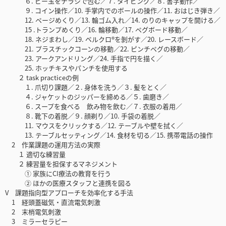
６. ビー玉をチラシで包む／７. タイピング／８. 書字動作／
９. コイン操作／10. 手掌内でのボールの操作／11. おはじき弾き／
12. ページめくり／13. 輪ゴム入れ／14. のりのキャップを開ける／
15 .トランプめくり／16. 輪移動／17. ペグボード移動／
18. ネジまわし／19. ベルクロ®を剝がす／20. レースボード／
21. プラスチックコーンの移動／22. ピンチペグの移動／
23. アークアンドリング／24. 手指で円を描く／
25. ホッチキスやパンチを使用する
２ task practiceの例
１. 爪切り課題／２. 身体を洗う／３. 髪をとく／
４. ジャケットのジッパーを締める／５. 歯磨き／
６. スープを食べる 飲み物を飲む／７. 衣服の着用／
８. 靴下の着脱／９. 顔剃り／10. 手袋の着脱／
11. マウスをクリックする／12. テーブルや壁を拭く／
13. テーブルセッティング／14. 食材を切る／15. 携帯電話の操作
2 作業課題の運用方法の実際
１ 適切な練習量
２ 練習量を担保するマネジメント
① 家族にCI療法の教育を行う
② ほかの医療スタッフと連携を図る
V 課題指向型アプローチを効率化する手法
1 経頭蓋磁気・直流電気刺激
2 末梢電気刺激
3 ミラーセラピー