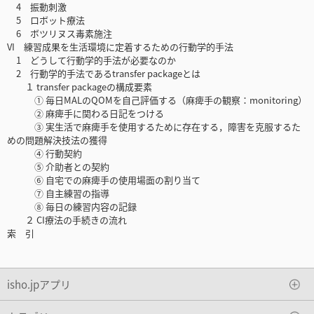
4 振動刺激
5 ロボット療法
6 ボツリヌス毒素施注
VI 練習成果を生活環境に定着するための行動学的手法
1 どうして行動学的手法が必要なのか
2 行動学的手法であるtransfer packageとは
１ transfer packageの構成要素
① 毎日MALのQOMを自己評価する（麻痺手の観察：monitoring）
② 麻痺手に関わる日記をつける
③ 実生活で麻痺手を使用するために存在する，障害を克服するた
めの問題解決技法の獲得
④ 行動契約
⑤ 介助者との契約
⑥ 自宅での麻痺手の使用場面の割り当て
⑦ 自主練習の指導
⑧ 毎日の練習内容の記録
２ CI療法の手続きの流れ
索 引
isho.jpアプリ