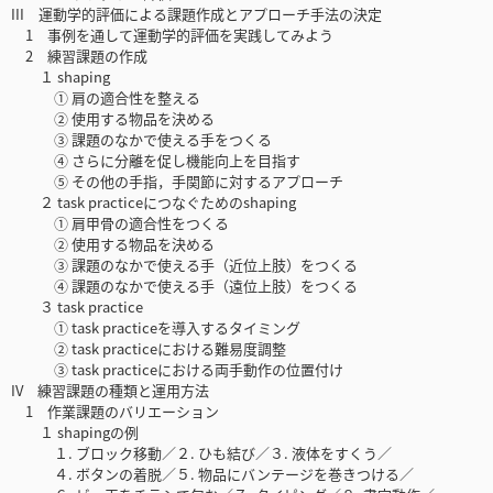
III 運動学的評価による課題作成とアプローチ手法の決定
1 事例を通して運動学的評価を実践してみよう
2 練習課題の作成
１ shaping
① 肩の適合性を整える
② 使用する物品を決める
③ 課題のなかで使える手をつくる
④ さらに分離を促し機能向上を目指す
⑤ その他の手指，手関節に対するアプローチ
２ task practiceにつなぐためのshaping
① 肩甲骨の適合性をつくる
② 使用する物品を決める
③ 課題のなかで使える手（近位上肢）をつくる
④ 課題のなかで使える手（遠位上肢）をつくる
３ task practice
① task practiceを導入するタイミング
② task practiceにおける難易度調整
③ task practiceにおける両手動作の位置付け
IV 練習課題の種類と運用方法
1 作業課題のバリエーション
１ shapingの例
１. ブロック移動／２. ひも結び／３. 液体をすくう／
４. ボタンの着脱／５. 物品にバンテージを巻きつける／