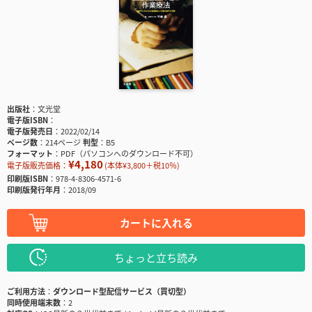
出版社
文光堂
電子版ISBN
電子版発売日
2022/02/14
ページ数
214ページ
判型
B5
フォーマット
PDF（パソコンへのダウンロード不可）
¥4,180
電子版販売価格：
(本体¥3,800＋税10％)
印刷版ISBN
978-4-8306-4571-6
印刷版発行年月
2018/09
カートに入れる
ちょっと立ち読み
ご利用方法
ダウンロード型配信サービス（買切型）
同時使用端末数
2