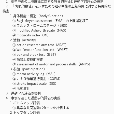
1 脳卒中後の上肢麻痺に対する特異的評価と運動学的評価の役割
2 「 客観的数値」を示すための脳卒中後の上肢麻痺に対する特異的な
検査
１ 身体機能・構造（body function）
① Fugl-Meyer assessment（FMA）の上肢運動項目
② ブルンストロームステージ（BRS）
③ modified Ashworth scale（MAS）
④ motricity index（MI）
２ 活動（activity）
① action research arm test（ARAT）
② Wolf motor function test（WMFT）
③ box and block test（BBT）
④ 簡易上肢機能検査
⑤ assessment of motor and process skills（AMPS）
３ 参加（participation）
① motor activity log（MAL）
② カナダ作業遂行測定（COPM）
③ stroke impact scale（SIS）
④ 活動量計
3 運動学的評価の役割
4 事例を通した運動学的評価の実際
１ ボトムアップ評価
① 異常な共同運動パターンを評価する
２ トップダウン評価