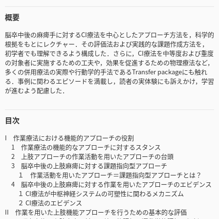
概要
脳卒中後の麻痺手に対するCI療法を中心としたアプローチ方法を，科学的
根拠をもとにレクチャー．その評価法および実践的な課題作成方法を，
初学者でも理解できるよう構成した．さらに，CI療法を中等度および重度
の対象者に実施するための工夫や，効果を促進するための物理療法など，
多くの併用療法の実際や行動学的手法であるTransfer packageにも触れ
る．事例に関わるエピソードを満載し，読者の実体験にも訴えかけ，学習
が進むよう配慮した．
目次
I 作業療法における機能的アプローチの役割
1 作業療法の機能的なアプローチに対するスタンス
2 上肢アプローチの作業活動を用いたアプローチの台頭
3 脳卒中後の上肢麻痺に対する課題指向型アプローチ
１ 作業活動を用いたアプローチ＝課題指向型アプローチとは？
4 脳卒中後の上肢麻痺に対する作業を用いたアプローチのエビデンス
１ CI療法が中枢神経システムの可塑性に関わるメカニズム
２ CI療法のエビデンス
II 作業を用いた上肢機能アプローチを行うための基本的な評価