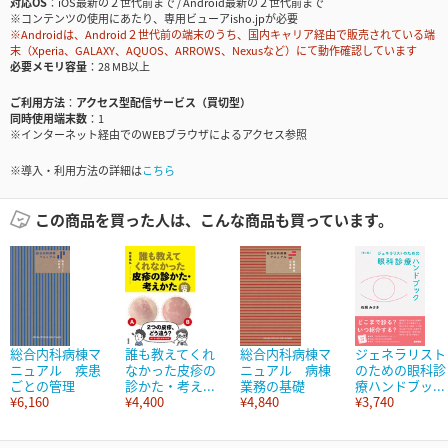
対応OS
iOS最新の２世代前まで / Android最新の２世代前まで
※コンテンツの使用にあたり、専用ビューアisho.jpが必要
※Androidは、Android２世代前の端末のうち、国内キャリア経由で販売されている端
末（Xperia、GALAXY、AQUOS、ARROWS、Nexusなど）にて動作確認しています
必要メモリ容量
28 MB以上
ご利用方法
アクセス型配信サービス（買切型）
同時使用端末数
1
※インターネット経由でのWEBブラウザによるアクセス参照
※導入・利用方法の詳細は
こちら
この商品を買った人は、こんな商品も買っています。
総合内科病棟マ
誰も教えてくれ
総合内科病棟マ
ジェネラリスト
ニュアル 疾患
なかった皮疹の
ニュアル 病棟
のための眼科診
ごとの管理
診かた・考え...
業務の基礎
療ハンドブッ...
¥6,160
¥4,400
¥4,840
¥3,740