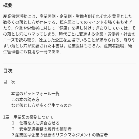
概要
産業保健活動には，産業医側・企業側・労働者側それぞれを背景とした
数多くの落とし穴が存在する．臨床医としてのマインドを強くもちすぎ
たり，企業や労働者に対して「健康」を押し付けすぎたりしていては，そ
の落とし穴にハマってしまう．時代ごとに変遷する企業・労働者・社会の
ニーズを読み取り，独立した公正な立場でいることが求められる．陥りや
すい落とし穴が網羅された本書は，産業医はもちろん，産業看護職，衛
生管理者にも有用な一冊である．
目次
目 次
本書のピットフォール一覧
この本の読み方
なぜ落とし穴が多く発生するのか
1章 産業医の役割について
１ 仕事を人に適合させる
２ 安全配慮義務の履行の補助者
３産業医は企業の健康のリスクマネジメントの助言者