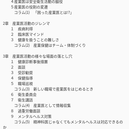
４産業医は安全衛生活動の脇役
５産業医の役割の変遷
コラム(1) 「困った産業医とは!?」
2章 産業医活動のジレンマ
１ 疾病利得
２ 臨床医マインド
３ 健康を扱うことの難しさ
コラム(2) 産業保健はチーム・体制づくり
3章 産業医活動の様々な場面の落とし穴
１ 健康診断事後措置
２ 面談
３ 受診勧奨
４ 保健指導
５ 職場巡視
コラム(3) 新しい職場で産業医をはじめるとき
６ 衛生委員会
７ 衛生講話
コラム(4) 産業医として情報収集
８ 過重労働面談
９ メンタルヘルス対策
コラム(5) 精神科医じゃなくてもメンタルヘルスは対応できるの
か