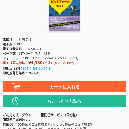
出版社
中外医学社
電子版ISBN
電子版発売日
2022/02/21
ページ数
237ページ
判型
A5判
フォーマット
PDF（パソコンへのダウンロード不可）
¥4,180
電子版販売価格：
(本体¥3,800＋税10％)
印刷版ISBN
978-4-498-01414-5
印刷版発行年月
2022/02
カートに入れる
ちょっと立ち読み
ご利用方法
ダウンロード型配信サービス（買切型）
同時使用端末数
3
対応OS
iOS最新の２世代前まで / Android最新の２世代前まで
※コンテンツの使用にあたり、専用ビューアisho.jpが必要