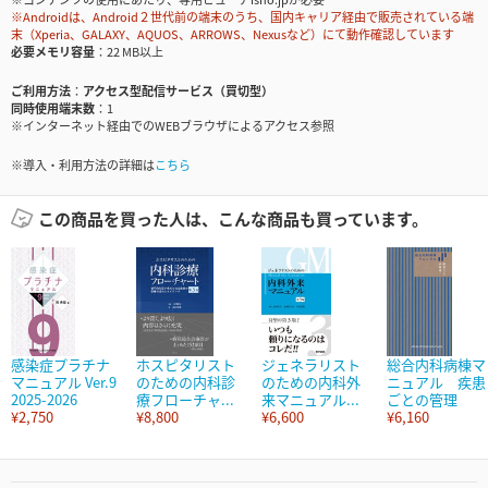
※Androidは、Android２世代前の端末のうち、国内キャリア経由で販売されている端
末（Xperia、GALAXY、AQUOS、ARROWS、Nexusなど）にて動作確認しています
必要メモリ容量
22 MB以上
ご利用方法
アクセス型配信サービス（買切型）
同時使用端末数
1
※インターネット経由でのWEBブラウザによるアクセス参照
※導入・利用方法の詳細は
こちら
この商品を買った人は、こんな商品も買っています。
感染症プラチナ
ホスピタリスト
ジェネラリスト
総合内科病棟マ
マニュアル Ver.9
のための内科診
のための内科外
ニュアル 疾患
2025-2026
療フローチャ...
来マニュアル...
ごとの管理
¥2,750
¥8,800
¥6,600
¥6,160