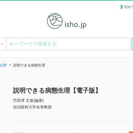
初め
ー
分野
説明できる病態生理
説明できる病態生理【電子版】
竹田津 文俊(編著)
自治医科大学名誉教授