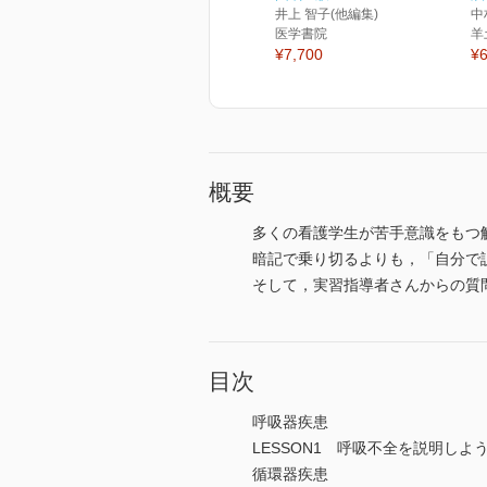
井上 智子(他編集)
中
医学書院
羊
¥7,700
¥6
概要
多くの看護学生が苦手意識をもつ
暗記で乗り切るよりも，「自分で
そして，実習指導者さんからの質
目次
呼吸器疾患
LESSON1 呼吸不全を説明しよ
循環器疾患