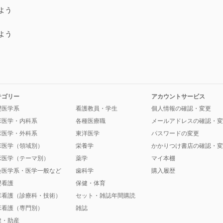
よう
よう
テゴリー
アカウントサービス
礎医学系
看護教員・学生
個人情報の確認・変更
床医学・内科系
各種医療職
メールアドレスの確認・変
床医学・外科系
東洋医学
パスワードの変更
床医学（領域別）
栄養学
かかりつけ書店の確認・変
床医学（テーマ別）
薬学
マイ本棚
会医学系・医学一般など
歯科学
購入履歴
礎看護
保健・体育
床看護（診療科・技術）
セット・雑誌年間購読
床看護（専門別）
雑誌
健・助産