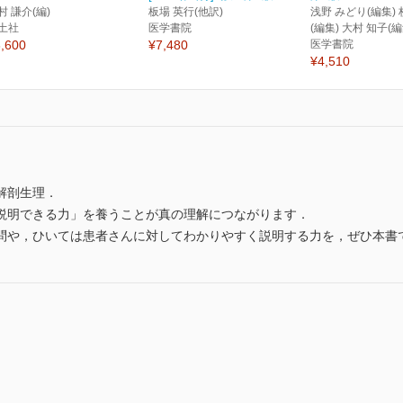
村 謙介(編)
板場 英行(他訳)
浅野 みどり(編集) 
土社
医学書院
(編集) 大村 知子(編
,600
¥7,480
医学書院
¥4,510
解剖生理．
説明できる力」を養うことが真の理解につながります．
問や，ひいては患者さんに対してわかりやすく説明する力を，ぜひ本書
う