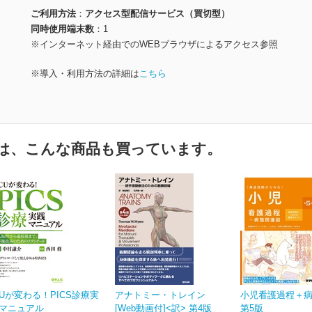
ご利用方法
アクセス型配信サービス（買切型）
同時使用端末数
1
※インターネット経由でのWEBブラウザによるアクセス参照
※導入・利用方法の詳細は
こちら
は、こんな商品も買っています。
CUが変わる！PICS診療実
アナトミー・トレイン
小児看護過程＋
マニュアル
[Web動画付]<訳> 第4版
第5版