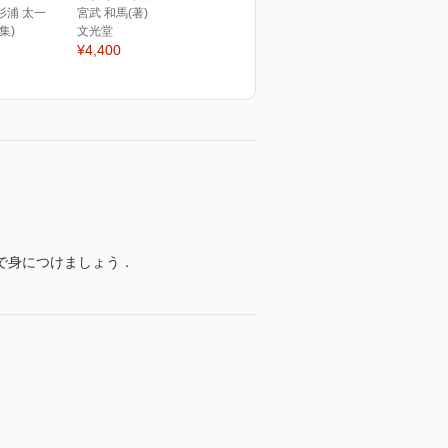
杉浦 太一
宮武 和馬(著)
集)
文光堂
¥4,400
で身につけましょう．