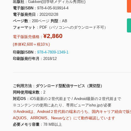
出版社
Gakken(旧学研メディカル秀潤社)
電子版ISBN
978-4-05-919914-4
電子版発売日
2022/02/28
ページ数
200ページ
判型
AB
フォーマット
PDF（パソコンへのダウンロード不可）
¥2,860
電子版販売価格：
(本体¥2,600＋税10％)
印刷版ISBN
978-4-7809-1349-1
印刷版発行年月
2018/12
ご利用方法
ダウンロード型配信サービス（買切型）
同時使用端末数
2
対応OS
iOS最新の２世代前まで / Android最新の２世代前まで
※コンテンツの使用にあたり、専用ビューアisho.jpが必要
※Androidは、Android２世代前の端末のうち、国内キャリア経由で販
AQUOS、ARROWS、Nexusなど）にて動作確認しています
必要メモリ容量
78 MB以上