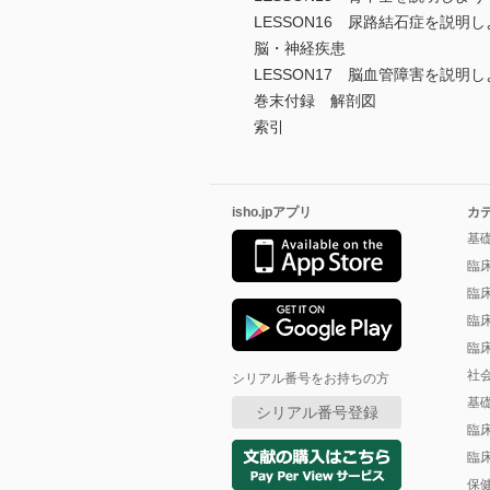
LESSON16 尿路結石症を説明し
脳・神経疾患
LESSON17 脳血管障害を説明し
巻末付録 解剖図
索引
isho.jpアプリ
カ
基
臨
臨
臨
臨
社
シリアル番号をお持ちの方
基
シリアル番号登録
臨
臨
保