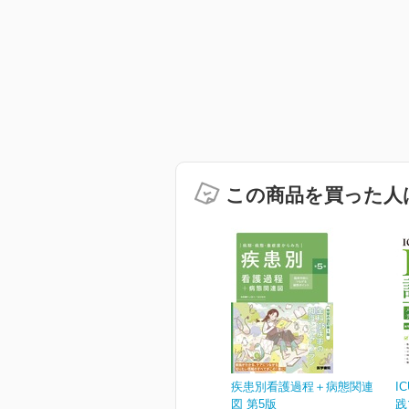
この商品を買った人
疾患別看護過程＋病態関連
I
図 第5版
践