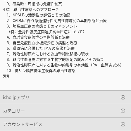
9．感染時・周術期の免疫抑制薬
4 章 難治性病態へのアプローチ
1．NPSLEの活動性の評価とその治療
2．CADMに伴う急速進行性間質性肺病変の早期診断と治療
3．肺高血圧症の病態とそのマネジメント
（特に全身性強皮症関連肺高血圧症について）
4．血球貪食症候群の早期診断と治療
5．自己免疫性血小板減少症の病態と治療
6．膠原病に合併したTMA の病態と治療
7．難治性膠原病における造血幹細胞移植の現状
8．難治性血管炎に対する生物学的製剤の試みとその効果
9．難治性膠原病に対する生物学的製剤の有効性（RA，血管炎以外）
10．抗リン脂質抗体症候群の難治性病態
索引
isho.jpアプリ
カテゴリー
アカウントサービス