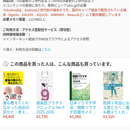
対応OS
iOS最新の２世代前まで / Android最新の２世代前まで
※コンテンツの使用にあたり、専用ビューアisho.jpが必要
※Androidは、Android２世代前の端末のうち、国内キャリア経由で販売されている端
末（Xperia、GALAXY、AQUOS、ARROWS、Nexusなど）にて動作確認しています
必要メモリ容量
112 MB以上
ご利用方法
アクセス型配信サービス（買切型）
同時使用端末数
1
※インターネット経由でのWEBブラウザによるアクセス参照
※導入・利用方法の詳細は
こちら
この商品を買った人は、こんな商品も買っています。
誰も教えてくれ
感染症プラチナ
日本リウマチ学
医師１年目にな
なかった皮疹の
マニュアル Ver.9
会 関節リウマ
る君たちへ：誰
診かた・考え...
2025-2026
チ診療ガイド...
も教えてくれ...
¥4,400
¥2,750
¥3,960
¥3,520