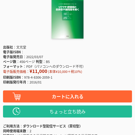
出版社
文光堂
電子版ISBN
電子版発売日
2022/03/07
ページ数
456ページ
判型
B5
フォーマット
PDF（パソコンへのダウンロード不可）
¥11,000
電子版販売価格：
(本体¥10,000＋税10％)
印刷版ISBN
978-4-8306-2059-1
印刷版発行年月
2016/01
カートに入れる
ちょっと立ち読み
ご利用方法
ダウンロード型配信サービス（買切型）
同時使用端末数
2