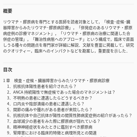
概要
リウマチ・膠原病を専門とする医師を読者対象として，「検査･症候･臓
器障害からみたリウマチ･膠原病診療」，「併発症のあるリウマチ・膠原
病症例の診療マネジメント」，「リウマチ・膠原病の治療に関連した合
併症の管理」，「難治性病態へのアプローチ」という構成で，臨床で直面
しうる種々の問題点を専門家が詳細に解説．文献を豊富に掲載して，研究
のクオリティー，臨床へのインパクトなどを勘案し，重要度を示した．
目次
1 章 検査・症候・臓器障害からみたリウマチ・膠原病診療
1．抗核抗体陽性患者を紹介されたら？
2．ANCA 持続陽性で無症候であった場合のマネジメントは？
3．不明熱の患者に遭遇したらどうするべきか？
4．口内炎や陰部潰瘍の患者に遭遇したら？
5．関節の痛みや腫れがある患者が来院したら？
6．抗核抗体や自己抗体が陽性の間質性肺病変症例の紹介があったら？
7．血球減少の患者をみた際に膠原病が隠れている？
8．精神神経症状をみたときに鑑別すべき膠原病
9．腎障害における臨床的特徴と病理所見との関連