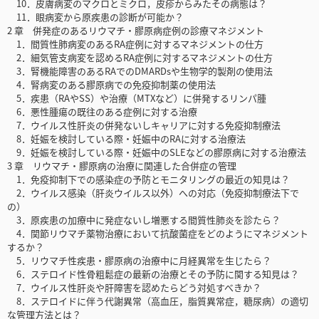
10．皮膚病変のマクロとミクロ，皮疹からみたその病態は？
11．眼病変から原疾患の診断が可能か？
2 章 併発症のあるリウマチ・膠原病症例の診療マネジメント
1．間質性肺病変のあるRA症例に対するマネジメントの仕方
2．細気管支病変を認めるRA症例に対するマネジメントの仕方
3．腎機能障害のあるRAでのDMARDsや生物学的製剤の使用法
4．腎病変のある膠原病での免疫抑制薬の使用法
5．疾患（RAやSS）や治療（MTXなど）に併発するリンパ腫
6．悪性腫瘍の既往のある症例に対する治療
7．ウイルス性肝炎の併発ないしキャリアに対する免疫抑制療法
8．妊娠を検討している際・妊娠中のRAに対する治療法
9．妊娠を検討している際・妊娠中のSLEなどの膠原病に対する治療法
3 章 リウマチ・膠原病の治療に関連した合併症の管理
1．免疫抑制下での感染症の予防とモニタリングの最近の知見は？
2．ウイルス感染（肝炎ウイルス以外）への対応（免疫抑制療法下で
の）
3．原疾患の加療中に発症ないし増悪する間質性肺炎を診たら？
4．関節リウマチ薬物治療において抗酸菌症をどのようにマネジメント
するか？
5．リウマチ性疾患・膠原病の治療中に月経異常を生じたら？
6．ステロイド性骨粗鬆症の最新の治療とその予防に関する知見は？
7．ウイルス性肝炎や肝障害を認めたらどう対処すべきか？
8．ステロイドに伴う代謝異常（高血圧，脂質異常症，糖尿病）の適切
な管理方法とは？