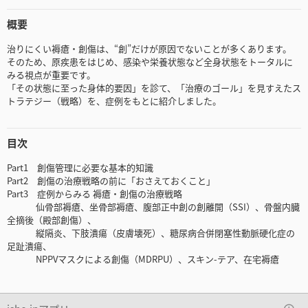
概要
治りにくい褥瘡・創傷は、“創”だけが原因でないことが多くあります。
そのため、原疾患をはじめ、感染や栄養状態など全身状態をトータルに
みる視点が重要です。
「その状態に至った身体的要因」を診て、「治療のゴール」を見すえたス
トラテジー（戦略）を、症例をもとに紹介しました。
目次
Part1 創傷管理に必要な基本的知識
Part2 創傷の治療戦略の前に「おさえておくこと」
Part3 症例からみる 褥瘡・創傷の治療戦略
仙骨部褥瘡、坐骨部褥瘡、腹部正中創の創離開（SSI）、骨盤内臓
全摘後（殿部創傷）、
縦隔炎、下肢潰瘍（皮膚壊死）、糖尿病合併閉塞性動脈硬化症の
足趾潰瘍、
NPPVマスクによる創傷（MDRPU）、スキン-テア、在宅褥瘡