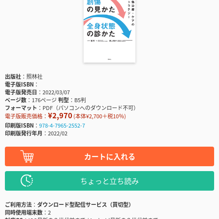
出版社
照林社
電子版ISBN
電子版発売日
2022/03/07
ページ数
176ページ
判型
B5判
フォーマット
PDF（パソコンへのダウンロード不可）
¥2,970
電子版販売価格：
(本体¥2,700＋税10％)
印刷版ISBN
978-4-7965-2552-7
印刷版発行年月
2022/02
カートに入れる
ちょっと立ち読み
ご利用方法
ダウンロード型配信サービス（買切型）
同時使用端末数
2