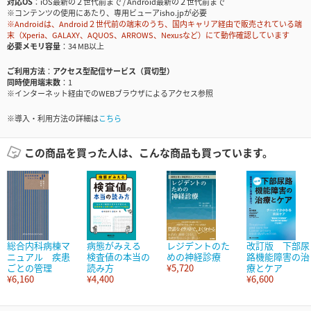
対応OS
iOS最新の２世代前まで / Android最新の２世代前まで
※コンテンツの使用にあたり、専用ビューアisho.jpが必要
※Androidは、Android２世代前の端末のうち、国内キャリア経由で販売されている端
末（Xperia、GALAXY、AQUOS、ARROWS、Nexusなど）にて動作確認しています
必要メモリ容量
34 MB以上
ご利用方法
アクセス型配信サービス（買切型）
同時使用端末数
1
※インターネット経由でのWEBブラウザによるアクセス参照
※導入・利用方法の詳細は
こちら
この商品を買った人は、こんな商品も買っています。
総合内科病棟マ
病態がみえる
レジデントのた
改訂版 下部尿
ニュアル 疾患
検査値の本当の
めの神経診療
路機能障害の治
ごとの管理
読み方
¥5,720
療とケア
¥6,160
¥4,400
¥6,600