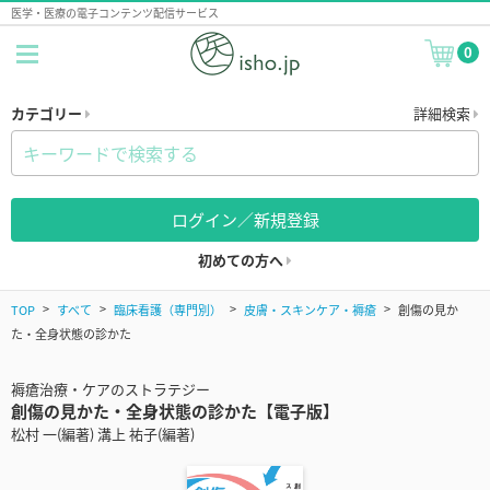
医学・医療の電子コンテンツ配信サービス
0
カテゴリー
詳細検索
ログイン／新規登録
初めての方へ
TOP
すべて
臨床看護（専門別）
皮膚・スキンケア・褥瘡
創傷の見か
た・全身状態の診かた
褥瘡治療・ケアのストラテジー
創傷の見かた・全身状態の診かた【電子版】
松村 一(編著) 溝上 祐子(編著)