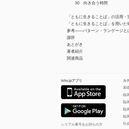
30 向き合う時間
「ともに生きることば」の活用・
「ともに生きることば」を用いた
参考――パターン・ランゲージと
謝辞
あとがき
著者紹介
関連商品
isho.jpアプリ
カ
基
臨
臨
臨
臨
社
シリアル番号をお持ちの方