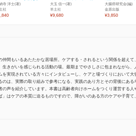
納寺 洋士(著)
大玉 信一(著)
大腸癌研究会(編)
土社
羊土社
金原出版
,840
¥9,680
¥3,850
の仲間もいるあたたかな居場所。ケアする・されるという関係を超えて
、生きがいを感じられる活動の場。最期までやさしさに包まれながら、
ムを実現されている方々にインタビューし、ケアと場づくりにおいて大切
るのは、実際の取り組みで参考になる、実践のあり方とその背後にある
者の声を紹介しています。本書は高齢者向けホームをつくり運営する人
ば」はケアの本質に迫るものですので、障がいのある方のケアや子育て