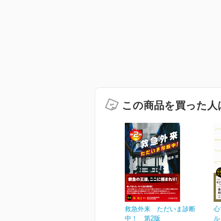
この商品を買った人
救急外来 ただいま診断
心
中！ 第2版
ル