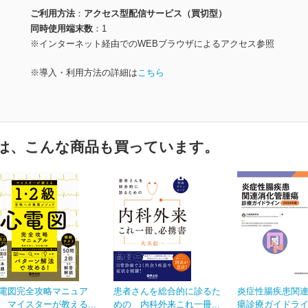
ご利用方法
アクセス型配信サービス（買切型）
同時使用端末数
1
※インターネット経由でのWEBブラウザによるアクセス参照
※導入・利用方法の詳細は
こちら
は、こんな商品も買っています。
電図完全攻略マニュア
患者さんを総合的に診るた
炎症性腸疾患関
 マイスターが教える...
めの 内科外来これ一冊...
瘍診療ガイドライン 