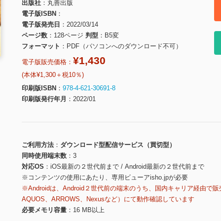
出版社
丸善出版
電子版ISBN
電子版発売日
2022/03/14
ページ数
128ページ
判型
B5変
フォーマット
PDF（パソコンへのダウンロード不可）
¥1,430
電子版販売価格：
(本体¥1,300＋税10％)
印刷版ISBN
978-4-621-30691-8
印刷版発行年月
2022/01
ご利用方法
ダウンロード型配信サービス（買切型）
同時使用端末数
3
対応OS
iOS最新の２世代前まで / Android最新の２世代前まで
※コンテンツの使用にあたり、専用ビューアisho.jpが必要
※Androidは、Android２世代前の端末のうち、国内キャリア経由で販
AQUOS、ARROWS、Nexusなど）にて動作確認しています
必要メモリ容量
16 MB以上