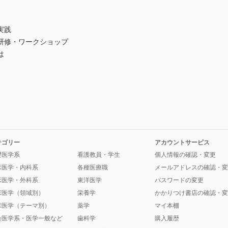
実践
研修・ワークショップ
は
テゴリー
アカウントサービス
礎医学系
看護教員・学生
個人情報の確認・変更
床医学・内科系
各種医療職
メールアドレスの確認・変
床医学・外科系
東洋医学
パスワードの変更
床医学（領域別）
栄養学
かかりつけ書店の確認・変
床医学（テーマ別）
薬学
マイ本棚
会医学系・医学一般など
歯科学
購入履歴