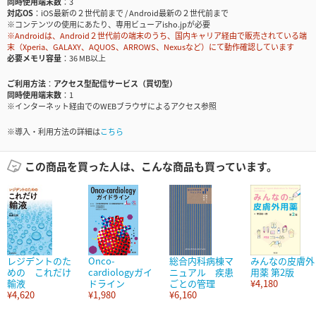
同時使用端末数
3
対応OS
iOS最新の２世代前まで / Android最新の２世代前まで
※コンテンツの使用にあたり、専用ビューアisho.jpが必要
※Androidは、Android２世代前の端末のうち、国内キャリア経由で販売されている端
末（Xperia、GALAXY、AQUOS、ARROWS、Nexusなど）にて動作確認しています
必要メモリ容量
36 MB以上
ご利用方法
アクセス型配信サービス（買切型）
同時使用端末数
1
※インターネット経由でのWEBブラウザによるアクセス参照
※導入・利用方法の詳細は
こちら
この商品を買った人は、こんな商品も買っています。
レジデントのた
Onco-
総合内科病棟マ
みんなの皮膚外
めの これだけ
cardiologyガイ
ニュアル 疾患
用薬 第2版
輸液
ドライン
ごとの管理
¥4,180
¥4,620
¥1,980
¥6,160