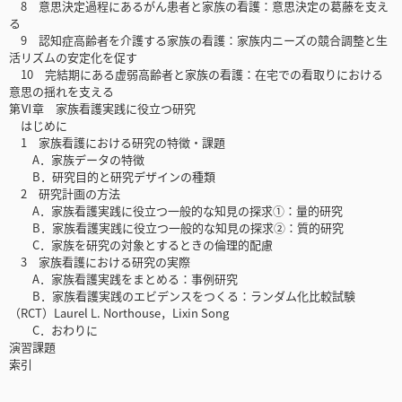
8 意思決定過程にあるがん患者と家族の看護：意思決定の葛藤を支え
る
9 認知症高齢者を介護する家族の看護：家族内ニーズの競合調整と生
活リズムの安定化を促す
10 完結期にある虚弱高齢者と家族の看護：在宅での看取りにおける
意思の揺れを支える
第Ⅵ章 家族看護実践に役立つ研究
はじめに
1 家族看護における研究の特徴・課題
A．家族データの特徴
B．研究目的と研究デザインの種類
2 研究計画の方法
A．家族看護実践に役立つ一般的な知見の探求①：量的研究
B．家族看護実践に役立つ一般的な知見の探求②：質的研究
C．家族を研究の対象とするときの倫理的配慮
3 家族看護における研究の実際
A．家族看護実践をまとめる：事例研究
B．家族看護実践のエビデンスをつくる：ランダム化比較試験
（RCT）Laurel L. Northouse，Lixin Song
C．おわりに
演習課題
索引