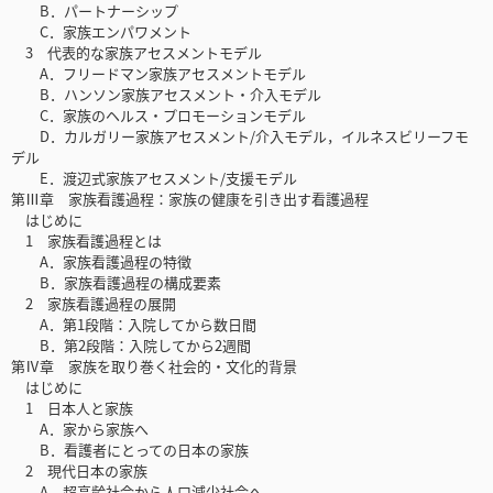
B．パートナーシップ
C．家族エンパワメント
3 代表的な家族アセスメントモデル
A．フリードマン家族アセスメントモデル
B．ハンソン家族アセスメント・介入モデル
C．家族のヘルス・プロモーションモデル
D．カルガリー家族アセスメント/介入モデル，イルネスビリーフモ
デル
E．渡辺式家族アセスメント/支援モデル
第Ⅲ章 家族看護過程：家族の健康を引き出す看護過程
はじめに
1 家族看護過程とは
A．家族看護過程の特徴
B．家族看護過程の構成要素
2 家族看護過程の展開
A．第1段階：入院してから数日間
B．第2段階：入院してから2週間
第Ⅳ章 家族を取り巻く社会的・文化的背景
はじめに
1 日本人と家族
A．家から家族へ
B．看護者にとっての日本の家族
2 現代日本の家族
A．超高齢社会から人口減少社会へ