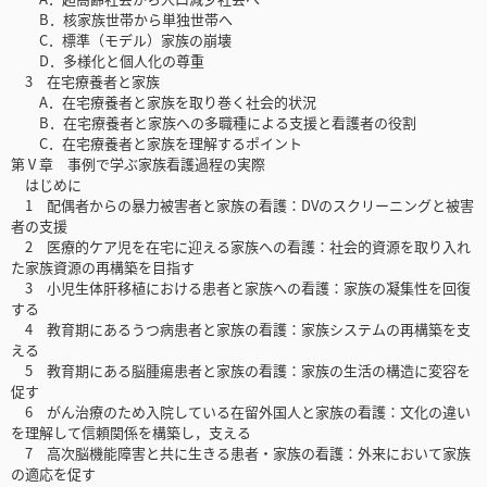
B．核家族世帯から単独世帯へ
C．標準（モデル）家族の崩壊
D．多様化と個人化の尊重
3 在宅療養者と家族
A．在宅療養者と家族を取り巻く社会的状況
B．在宅療養者と家族への多職種による支援と看護者の役割
C．在宅療養者と家族を理解するポイント
第Ⅴ章 事例で学ぶ家族看護過程の実際
はじめに
1 配偶者からの暴力被害者と家族の看護：DVのスクリーニングと被害
者の支援
2 医療的ケア児を在宅に迎える家族への看護：社会的資源を取り入れ
た家族資源の再構築を目指す
3 小児生体肝移植における患者と家族への看護：家族の凝集性を回復
する
4 教育期にあるうつ病患者と家族の看護：家族システムの再構築を支
える
5 教育期にある脳腫瘍患者と家族の看護：家族の生活の構造に変容を
促す
6 がん治療のため入院している在留外国人と家族の看護：文化の違い
を理解して信頼関係を構築し，支える
7 高次脳機能障害と共に生きる患者・家族の看護：外来において家族
の適応を促す