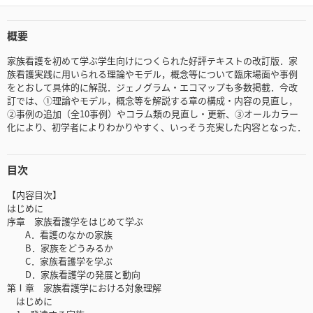
概要
家族看護を初めて学ぶ学生向けにつくられた好評テキストの改訂版．家
族看護実践に用いられる理論やモデル，概念等について臨床場面や事例
をとおして具体的に解説．ジェノグラム・エコマップも多数掲載．今改
訂では、①理論やモデル，概念等を解説する章の構成・内容の見直し，
②事例の追加（全10事例）やコラム類の見直し・更新、③オールカラー
化により、初学者によりわかりやすく、いっそう充実した内容となった．
目次
【内容目次】
はじめに
序章 家族看護学をはじめて学ぶ
A．看護のなかの家族
B．家族をどうみるか
C．家族看護学を学ぶ
D．家族看護学の発展と動向
第Ⅰ章 家族看護学における対象理解
はじめに