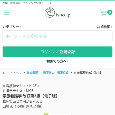
医学・医療の電子コンテンツ配信サービス
0
カテゴリー
詳細検索
ログイン／新規登録
初めての方へ
TOP
すべて
基礎看護
看護教育・看護倫理
家族看護学 改訂第3版
≪看護学テキストNiCE≫
看護学テキストNiCE
家族看護学 改訂第3版【電子版】
臨床場面と事例から考える
山崎 あけみ(編) 原 礼子(編)