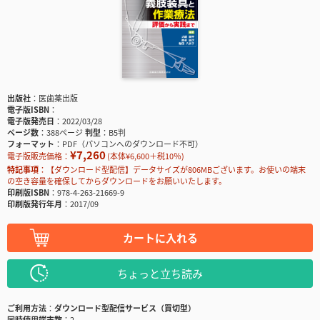
出版社
医歯薬出版
電子版ISBN
電子版発売日
2022/03/28
ページ数
388ページ
判型
B5判
フォーマット
PDF（パソコンへのダウンロード不可）
¥7,260
電子版販売価格：
(本体¥6,600＋税10％)
特記事項
【ダウンロード型配信】データサイズが806MBございます。お使いの端末
の空き容量を確保してからダウンロードをお願いいたします。
印刷版ISBN
978-4-263-21669-9
印刷版発行年月
2017/09
カートに入れる
ちょっと立ち読み
ご利用方法
ダウンロード型配信サービス（買切型）
同時使用端末数
2