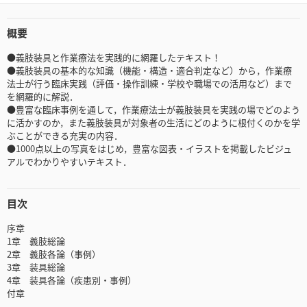
概要
●義肢装具と作業療法を実践的に網羅したテキスト！
●義肢装具の基本的な知識（機能・構造・適合判定など）から，作業療
法士が行う臨床実践（評価・操作訓練・学校や職場での活用など）まで
を網羅的に解説．
●豊富な臨床事例を通して，作業療法士が義肢装具を実践の場でどのよう
に活かすのか，また義肢装具が対象者の生活にどのように根付くのかを学
ぶことができる充実の内容．
●1000点以上の写真をはじめ，豊富な図表・イラストを掲載したビジュ
アルでわかりやすいテキスト．
目次
序章
1章 義肢総論
2章 義肢各論（事例）
3章 装具総論
4章 装具各論（疾患別・事例）
付章