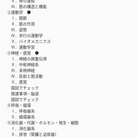
Ⅱ．骨の連結
Ⅲ．筋の構造と機能
②運動学 ●
Ⅰ．関節
Ⅱ．筋の作用
Ⅲ．姿勢
Ⅳ．歩行の運動学
Ⅴ．バイオメカニクス
Ⅵ．運動学習
③神経・感覚 ●
Ⅰ．神経の興奮伝導
Ⅱ．中枢神経系
Ⅲ．末梢神経
Ⅳ．反射と筋活動
Ⅴ．感覚
国試でチェック
関連事項―脳波
国試でチェック
④呼吸・循環
Ⅰ．呼吸器系
Ⅱ．循環器系
⑤消化器・代謝・ホルモン・発生・細胞
Ⅰ．消化器系
Ⅱ．排泄（腎臓と泌尿器）