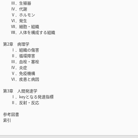
Ⅲ．生殖器
Ⅳ．代謝
Ⅴ．ホルモン
Ⅵ．発生
Ⅶ．細胞・組織
Ⅷ．人体を構成する組織
第2章 病理学
Ⅰ．組織の傷害
Ⅱ．循環障害
Ⅲ．血栓・塞栓
Ⅳ．炎症
Ⅴ．免疫機構
Ⅵ．疾患と病因
第3章 人間発達学
Ⅰ．keyとなる発達指標
Ⅱ．反射・反応
参考図書
索引