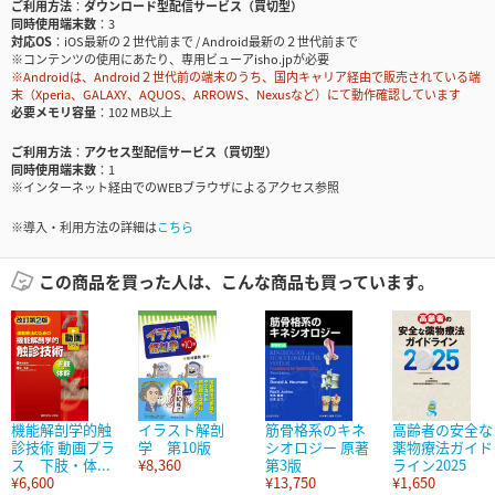
ご利用方法
ダウンロード型配信サービス（買切型）
同時使用端末数
3
対応OS
iOS最新の２世代前まで / Android最新の２世代前まで
※コンテンツの使用にあたり、専用ビューアisho.jpが必要
※Androidは、Android２世代前の端末のうち、国内キャリア経由で販売されている端
末（Xperia、GALAXY、AQUOS、ARROWS、Nexusなど）にて動作確認しています
必要メモリ容量
102 MB以上
ご利用方法
アクセス型配信サービス（買切型）
同時使用端末数
1
※インターネット経由でのWEBブラウザによるアクセス参照
※導入・利用方法の詳細は
こちら
この商品を買った人は、こんな商品も買っています。
機能解剖学的触
イラスト解剖
筋骨格系のキネ
高齢者の安全な
診技術 動画プラ
学 第10版
シオロジー 原著
薬物療法ガイド
ス 下肢・体...
¥8,360
第3版
ライン2025
¥6,600
¥13,750
¥1,650