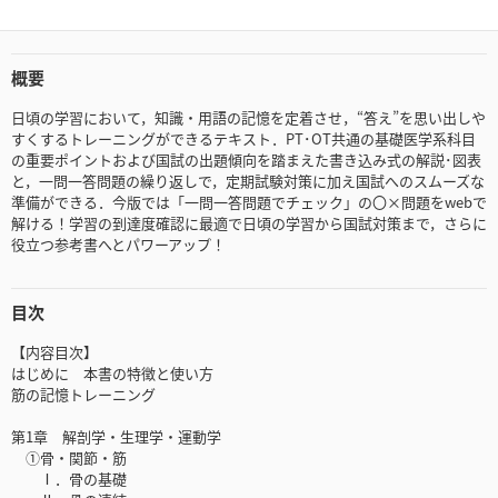
概要
日頃の学習において，知識・用語の記憶を定着させ，“答え”を思い出しや
すくするトレーニングができるテキスト．PT･OT共通の基礎医学系科目
の重要ポイントおよび国試の出題傾向を踏まえた書き込み式の解説･図表
と，一問一答問題の繰り返しで，定期試験対策に加え国試へのスムーズな
準備ができる．今版では「一問一答問題でチェック」の〇×問題をwebで
解ける！学習の到達度確認に最適で日頃の学習から国試対策まで，さらに
役立つ参考書へとパワーアップ！
目次
【内容目次】
はじめに 本書の特徴と使い方
筋の記憶トレーニング
第1章 解剖学・生理学・運動学
①骨・関節・筋
Ⅰ．骨の基礎