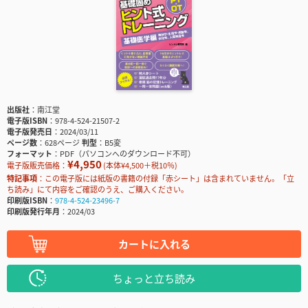
出版社
南江堂
電子版ISBN
978-4-524-21507-2
電子版発売日
2024/03/11
ページ数
628ページ
判型
B5変
フォーマット
PDF（パソコンへのダウンロード不可）
¥4,950
電子版販売価格：
(本体¥4,500＋税10％)
特記事項
この電子版には紙版の書籍の付録「赤シート」は含まれていません。「立
ち読み」にて内容をご確認のうえ、ご購入ください。
印刷版ISBN
978-4-524-23496-7
印刷版発行年月
2024/03
カートに入れる
ちょっと立ち読み