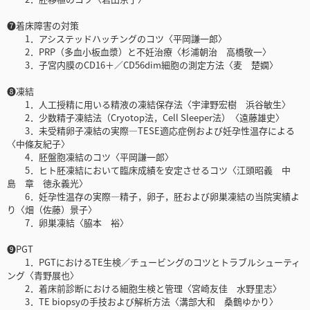
❼着床障害の対策
1．アシステッドハッチングのコツ〈平岡謙一郎〉
2．PRP（多血小板血漿）と不妊治療〈杉浦朝治 高橋敬一〉
3．子宮内膜のCD16＋／CD56dim細胞の測定方法〈麦 楚嫻〉
❽凍結
1．人工授精に用いる精液の凍結保存法〈宇津野宏樹 浜谷敏生〉
2．少数精子凍結法（Cryotop法，Cell Sleeper法）〈遠藤雄史〉
3．未受精卵子凍結の実際―TESE適応症例および妊孕性温存による
〈中條友紀子〉
4．胚盤胞凍結のコツ〈平岡謙一郎〉
5．ヒト胚凍結において臨床成績を安定させるコツ〈江頭昭義 中
島 章 徳永義光〉
6．妊孕性温存の実際―精子，卵子，胚および卵巣凍結の当院実績よ
り〈畑（佐藤）景子〉
7．卵巣凍結〈脇本 裕〉
❾PGT
1．PGTにおけるTE生検／チュービングのコツとトラブルシューティ
ング〈青野展也〉
2．着床前診断における細胞生検と管理〈宮崎友佳 水野里志〉
3．TE biopsyの手技および解析方法〈溝部大和 桑鶴ゆかり〉