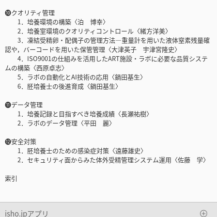
❿クオリティ管理
1．培養環境の構築〈泊 博幸〉
2．培養室環境のクオリティコントロール〈緒方洋美〉
3．凍結受精卵・配偶子の管理方法―重量計を用いた液体窒素残量確
認や，バーコードを用いた保管管理〈大津英子 宇津宮隆史〉
4．ISO9001の仕組みを活用したART施設・ラボに必要な品質システ
ムの構築〈西原卓志〉
5．ラボの自動化とAI技術の応用〈鍋田基生〉
6．胚培養士の後進育成〈鍋田基生〉
⓫データ管理
1．培養記録と目指すべき培養成績〈長瀬祐樹〉
2．ラボのデータ管理〈平田 麗〉
⓬安全対策
1．胚培養士のための感染症対策〈遠藤雄史〉
2．セキュリティ面からみた体外受精管理システム運用〈佐藤 学〉
索引
isho.jpアプリ