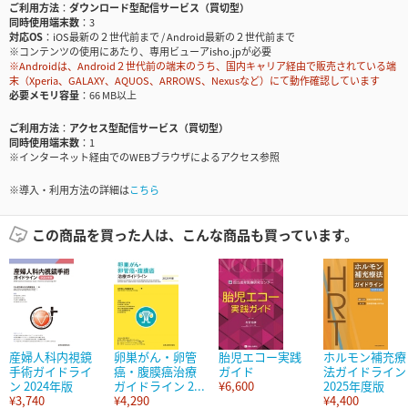
ご利用方法
ダウンロード型配信サービス（買切型）
同時使用端末数
3
対応OS
iOS最新の２世代前まで / Android最新の２世代前まで
※コンテンツの使用にあたり、専用ビューアisho.jpが必要
※Androidは、Android２世代前の端末のうち、国内キャリア経由で販売されている端
末（Xperia、GALAXY、AQUOS、ARROWS、Nexusなど）にて動作確認しています
必要メモリ容量
66 MB以上
ご利用方法
アクセス型配信サービス（買切型）
同時使用端末数
1
※インターネット経由でのWEBブラウザによるアクセス参照
※導入・利用方法の詳細は
こちら
この商品を買った人は、こんな商品も買っています。
産婦人科内視鏡
卵巣がん・卵管
胎児エコー実践
ホルモン補充療
手術ガイドライ
癌・腹膜癌治療
ガイド
法ガイドライン
ン 2024年版
ガイドライン 2...
¥6,600
2025年度版
¥3,740
¥4,290
¥4,400