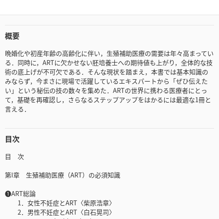
概要
晩婚化や初産年齢の高齢化に伴い，生殖補助医療の需要は年々高まってい
る．同時に，ARTに欠かせない胚培養士への期待値も上がり，全体的な技
術の底上げが不可欠である．そんな現状を踏まえ，本書では基本知識の
みならず，今まさに現場で活躍しているエキスパートから「ぜひ伝えた
い」という秘伝の技の数々を集めた．ARTの世界に携わる医療者にとっ
て，基礎を再確認し，さらなるステップアップをはかるには最適な1冊と
言える．
目次
目 次
第I章 生殖補助医療（ART）の必須知識
❶ART総論
1．女性不妊症とART〈柴原浩章〉
2．男性不妊症とART〈白石晃司〉