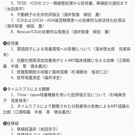
5．TESE—ICSIのコツ―精細管処理から胚培養，移植胚の選別まで
〈水田真平〉
6．不動精子の生存性評価法〈酒井智康 柳田 薫〉
7．ICSIおよびICSI—AOA後受精障害への効果的な卵活性化処理法
〈酒井智康 柳田 薫〉
8．Rescue ICSIの効果的な実施法〈酒井智康 柳田 薫〉
❹胚培養
1．環境因子による培養環境への影響について〈湯本啓太郎 見尾保
幸〉
2．抗酸化物質添加培養液がヒトART臨床成績に与える効果〈江頭昭
義 中島 章 徳永義光〉
3．胚盤胞期胚の収縮と臨床成績〈杉浦朝治 塩谷仁之〉
4．胚呼吸量測定〈福井淳史〉
❺タイムラプスによる観察
1．Time—lapse培養機器を用いた胚評価方法について〈杉嶋美奈
子 見尾保幸〉
2．タイムラプスにより観察された分割異常の有無によるART成績の
比較〈江頭昭義 中島 章 徳永義光〉
❻胚移植
1．移植胚選択〈岩田京子〉
2．胚移植のコツ〈岩田京子〉