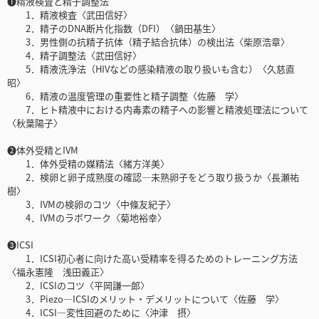
❶精液検査と精子調整法
1．精液検査〈武田信好〉
2．精子のDNA断片化指数（DFI）〈鍋田基生〉
3．男性側の抗精子抗体（精子結合抗体）の検出法〈柴原浩章〉
4．精子調整法〈武田信好〉
5．精液洗浄法（HIVなどの感染精液の取り扱いも含む）〈久慈直
昭〉
6．精液の温度管理の重要性と精子調整〈佐藤 学〉
7．ヒト精液中における内毒素の精子への影響と精液処理法について
〈秋葉陽子〉
❷体外受精とIVM
1．体外受精の媒精法〈緒方洋美〉
2．検卵と卵子成熟度の確認―未熟卵子をどう取り扱うか〈長瀬祐
樹〉
3．IVMの検卵のコツ〈中條友紀子〉
4．IVMのラボワーク〈菊地裕幸〉
❸ICSI
1．ICSI初心者に向けた高い受精率を得るためのトレーニング方法
〈福永憲隆 浅田義正〉
2．ICSIのコツ〈平岡謙一郎〉
3．Piezo—ICSIのメリット・デメリットについて〈佐藤 学〉
4．ICSI―変性回避のために〈沖津 摂〉