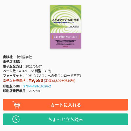
出版社
中外医学社
電子版ISBN
電子版発売日
2022/04/07
ページ数
491ページ
判型
A5判
フォーマット
PDF（パソコンへのダウンロード不可）
¥9,680
電子版販売価格：
(本体¥8,800＋税10％)
印刷版ISBN
978-4-498-16026-2
印刷版発行年月
2022/04
カートに入れる
ちょっと立ち読み