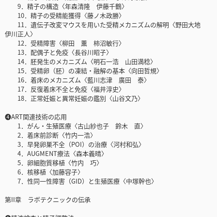
9．精子の構造〈年森清隆 伊藤千鶴〉
10．精子の受精能獲得〈藤ノ木政勝〉
11．遺伝子改変マウスを用いた受精メカニズムの解明〈野田大地
伊川正人〉
12．受精障害〈柳田 薫 柿沼敏行〉
13．配偶子と免疫〈長谷川昭子〉
14．胚発生のメカニズム〈明石一浩 山田満稔〉
15．受精卵（胚）の凍結・融解の基本〈向田哲規〉
16．着床のメカニズム〈藍川志津 廣田 泰〉
17．反復着床不全と免疫〈福井淳史〉
18．正常妊娠と異常妊娠の鑑別〈山谷文乃〉
❹ART関連技術の応用
1．がん・生殖医療〈古山紗也子 鈴木 直〉
2．着床前診断〈竹内一浩〉
3．早発卵巣不全（POI）の治療〈河村和弘〉
4．AUGMENT療法〈森本義晴〉
5．卵細胞質移植〈竹内 巧〉
6．核移植〈加藤容子〉
7．性同一性障害（GID）と生殖医療〈中塚幹也〉
第II章 ラボテクニックの伝承