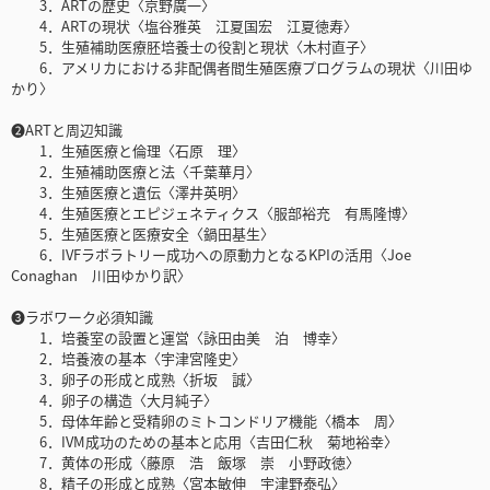
3．ARTの歴史〈京野廣一〉
4．ARTの現状〈塩谷雅英 江夏国宏 江夏徳寿〉
5．生殖補助医療胚培養士の役割と現状〈木村直子〉
6．アメリカにおける非配偶者間生殖医療プログラムの現状〈川田ゆ
かり〉
❷ARTと周辺知識
1．生殖医療と倫理〈石原 理〉
2．生殖補助医療と法〈千葉華月〉
3．生殖医療と遺伝〈澤井英明〉
4．生殖医療とエピジェネティクス〈服部裕充 有馬隆博〉
5．生殖医療と医療安全〈鍋田基生〉
6．IVFラボラトリー成功への原動力となるKPIの活用〈Joe
Conaghan 川田ゆかり訳〉
❸ラボワーク必須知識
1．培養室の設置と運営〈詠田由美 泊 博幸〉
2．培養液の基本〈宇津宮隆史〉
3．卵子の形成と成熟〈折坂 誠〉
4．卵子の構造〈大月純子〉
5．母体年齢と受精卵のミトコンドリア機能〈橋本 周〉
6．IVM成功のための基本と応用〈吉田仁秋 菊地裕幸〉
7．黄体の形成〈藤原 浩 飯塚 崇 小野政徳〉
8．精子の形成と成熟〈宮本敏伸 宇津野泰弘〉