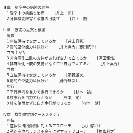
Ⅱ章 脳卒中の病態の理解
1 脳卒中の病態と治療 ［井上 勲］
2 身体機能障害と改善の可能性 ［井上 勲］
Ⅲ章 仮説の立案と検証
座位
1 座位保持は安定しているか ［井上真秀］
2 動的座位能力は良好か ［井上真秀，志田航平］
立ち上がり
3 非麻痺側上肢の支持があれば自力で立てるか ［深田和浩］
4 非麻痺側上肢の支持がなくても自力で立てるか ［井上真秀］
立位
5 立位保持は安定しているか ［藤野雄次］
6 動的立位能力は良好か ［藤野雄次］
歩行
7 平行棒内を自力で歩行できるか ［杉本 諭］
8 杖歩行を自力で行えるか ［杉本 諭］
9 杖を使用せずに自力歩行ができるか ［杉本 諭］
Ⅳ章 機能障害別ケーススタディ
座位
1 座位保持困難例に対するアプローチ ［大川信介］
2 動的座位バランス不良例に対するアプローチ ［福富利之］