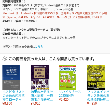
同時使用端末数
3
対応OS
iOS最新の２世代前まで / Android最新の２世代前まで
※コンテンツの使用にあたり、専用ビューアisho.jpが必要
※Androidは、Android２世代前の端末のうち、国内キャリア経由で販売されている端
末（Xperia、GALAXY、AQUOS、ARROWS、Nexusなど）にて動作確認しています
必要メモリ容量
120 MB以上
ご利用方法
アクセス型配信サービス（買切型）
同時使用端末数
1
※インターネット経由でのWEBブラウザによるアクセス参照
※導入・利用方法の詳細は
こちら
この商品を買った人は、こんな商品も買っています。
ホスピタリスト
結果の出せる評
リハビリナース
マッスルインバ
のための内科診
価と治療 ー筋
2025年4号
ランス改善の為
療フローチャ...
緊張から紐解...
¥2,420
の機能的運動...
¥8,800
¥7,920
¥4,950