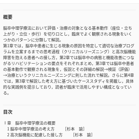
概要
脳卒中理学療法において評価・治療の対象となる基本動作（座位・立ち
上がり・立位・歩行）を切り口とし，臨床でよく観察される現象をいく
つかのパターンに分類して解説。
第1章では，脳卒中患者に生じる現象の原因を特定して適切な治療プログ
ラムを立案するまでの思考過程（クリニカルリーズニング）と高次脳機能
障害を抱える患者への接し方，第2章では脳卒中の病態と機能改善につな
がるリハビリテーションの要点をそれぞれまとめ，第3章では脳卒中患者
の基本動作で観察される現象を，仮説とその詳細の解説→検証（評価）
→治療というクリニカルニーズニングに則した流れで解説。さらに第4章
では，第3章で解説した考え方に基づいたケーススタディを掲載し，具体
的な実践例を提示しており，読者が臨床で活用しやすい構成となってい
る。
目次
Ⅰ章 脳卒中理学療法の概要
1 脳卒中理学療法の考え方 ［杉本 諭］
2 高次脳機能に配慮した接し方 ［杉本 諭］