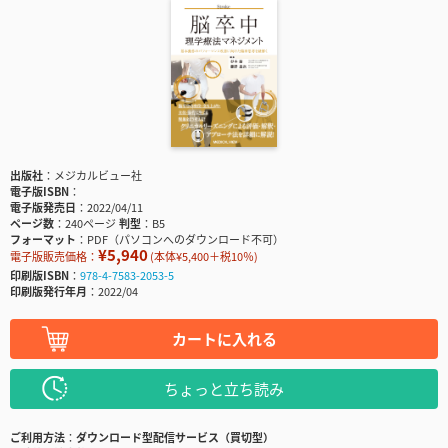
出版社
メジカルビュー社
電子版ISBN
電子版発売日
2022/04/11
ページ数
240ページ
判型
B5
フォーマット
PDF（パソコンへのダウンロード不可）
¥5,940
電子版販売価格：
(本体¥5,400＋税10％)
印刷版ISBN
978-4-7583-2053-5
印刷版発行年月
2022/04
カートに入れる
ちょっと立ち読み
ご利用方法
ダウンロード型配信サービス（買切型）