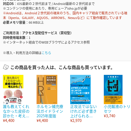
対応OS
iOS最新の２世代前まで / Android最新の２世代前まで
※コンテンツの使用にあたり、専用ビューアisho.jpが必要
※Androidは、Android２世代前の端末のうち、国内キャリア経由で販売されている端
末（Xperia、GALAXY、AQUOS、ARROWS、Nexusなど）にて動作確認しています
必要メモリ容量
66 MB以上
ご利用方法
アクセス型配信サービス（買切型）
同時使用端末数
1
※インターネット経由でのWEBブラウザによるアクセス参照
※導入・利用方法の詳細は
こちら
この商品を買った人は、こんな商品も買っています。
誰も教えてくれ
ホルモン補充療
正攻法ではない
小児輸液のトリ
なかった皮疹の
法ガイドライン
けれど必ず書き
セツ
診かた・考え...
2025年度版
上げられる...
¥3,740
¥4,400
¥4,400
¥2,970