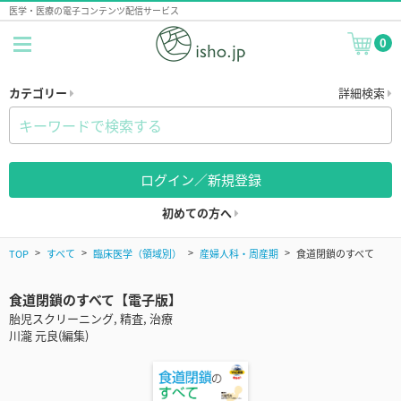
医学・医療の電子コンテンツ配信サービス
0
カテゴリー
詳細検索
ログイン／新規登録
初めての方へ
TOP
すべて
臨床医学（領域別）
産婦人科・周産期
食道閉鎖のすべて
食道閉鎖のすべて【電子版】
胎児スクリーニング, 精査, 治療
川瀧 元良(編集)