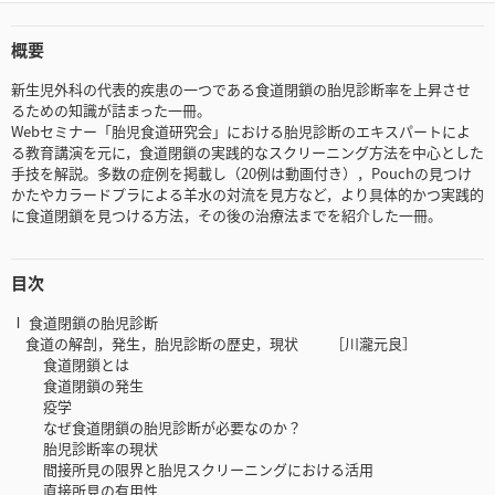
概要
新生児外科の代表的疾患の一つである食道閉鎖の胎児診断率を上昇させ
るための知識が詰まった一冊。
Webセミナー「胎児食道研究会」における胎児診断のエキスパートによ
る教育講演を元に，食道閉鎖の実践的なスクリーニング方法を中心とした
手技を解説。多数の症例を掲載し（20例は動画付き），Pouchの見つけ
かたやカラードプラによる羊水の対流を見方など，より具体的かつ実践的
に食道閉鎖を見つける方法，その後の治療法までを紹介した一冊。
目次
Ⅰ 食道閉鎖の胎児診断
食道の解剖，発生，胎児診断の歴史，現状 ［川瀧元良］
食道閉鎖とは
食道閉鎖の発生
疫学
なぜ食道閉鎖の胎児診断が必要なのか？
胎児診断率の現状
間接所見の限界と胎児スクリーニングにおける活用
直接所見の有用性