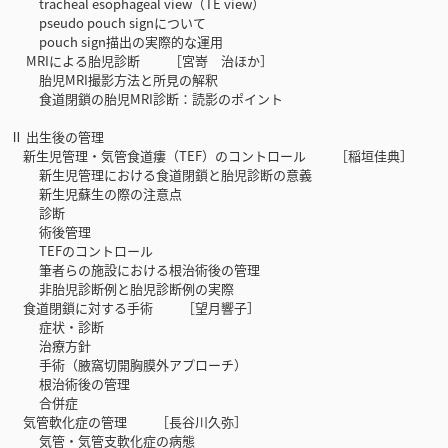
tracheal esophageal view（TE view）
pseudo pouch signについて
pouch sign描出の実際的な運用
MRIによる胎児診断 ［宮嵜 治ほか］
胎児MRI撮影方法と所見の解釈
食道閉鎖の胎児MRI診断：読影のポイント
Ⅱ 出生後の管理
新生児管理・気管食道瘻（TEF）のコントロール ［稲垣佳典］
新生児管理における食道閉鎖と胎児診断の意義
新生児蘇生の際の注意点
診断
術後管理
TEFのコントロール
筆者らの施設における根治術後の管理
非胎児診断例と胎児診断例の実際
食道閉鎖に対する手術 ［望月響子］
症状・診断
治療方針
手術（腋窩切開胸膜外アプローチ）
根治術後の管理
合併症
気管軟化症の管理 ［長谷川久弥］
気管・気管支軟化症の病態