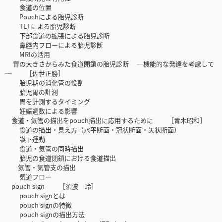
食道の位置
Pouchによる胎児診断
TEFによる胎児診断
下部食道の拡張による胎児診断
鼻腔内フローによる胎児診断
MRIの活用
胃の大きさからみた食道閉鎖の胎児診断 ─機能的な発達を考慮して
─ ［佐世正勝］
胎児期の消化管の役割
胎児胃の計測
胃を計測するタイミング
妊娠週数による影響
食道・気管の描出をpouch描出に応用するために ［青木昭和］
食道の描出・見え方（水平断面・冠状断面・矢状断面）
嚥下運動
食道・気管の同時描出
胎児の食道閉鎖における食道描出
気管・気管支の描出
気道フロー
pouch sign ［須波 玲］
pouch signとは
pouch signの特徴
pouch signの描出方法