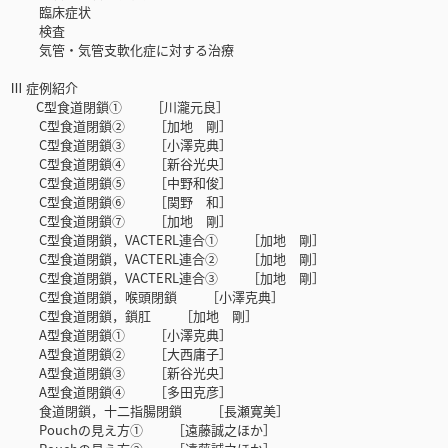
臨床症状
検査
気管・気管支軟化症に対する治療
Ⅲ 症例紹介
C型食道閉鎖① ［川瀧元良］
C型食道閉鎖② ［加地 剛］
C型食道閉鎖③ ［小澤克典］
C型食道閉鎖④ ［新谷光央］
C型食道閉鎖⑤ ［中野和俊］
C型食道閉鎖⑥ ［関野 和］
C型食道閉鎖⑦ ［加地 剛］
C型食道閉鎖，VACTERL連合① ［加地 剛］
C型食道閉鎖，VACTERL連合② ［加地 剛］
C型食道閉鎖，VACTERL連合③ ［加地 剛］
C型食道閉鎖，喉頭閉鎖 ［小澤克典］
C型食道閉鎖，鎖肛 ［加地 剛］
A型食道閉鎖① ［小澤克典］
A型食道閉鎖② ［大西庸子］
A型食道閉鎖③ ［新谷光央］
A型食道閉鎖④ ［多田克彦］
食道閉鎖，十二指腸閉鎖 ［長瀬寛美］
Pouchの見え方① ［遠藤誠之ほか］