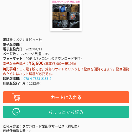
出版社
メジカルビュー社
電子版ISBN
電子版発売日
2022/04/11
ページ数
172ページ
判型
B5
フォーマット
PDF（パソコンへのダウンロード不可）
¥6,600
電子版販売価格：
(本体¥6,000＋税10％)
特記事項
この電子版では，外部のサイトとリンクして動画を閲覧できます。動画閲覧
のためにはネット環境が必要です。
印刷版ISBN
978-4-7583-2137-2
印刷版発行年月
2022/04
カートに入れる
ちょっと立ち読み
ご利用方法
ダウンロード型配信サービス（買切型）
同時使用端末数
2