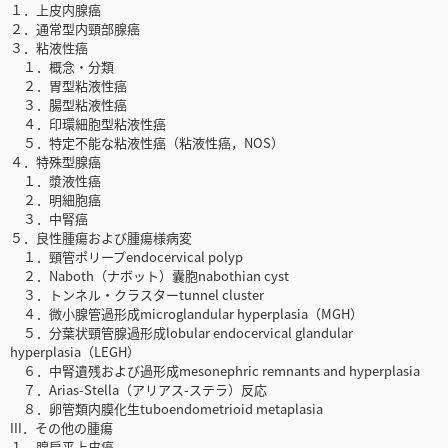
１．上皮内腺癌
２．通常型内頸部腺癌
３．粘液性癌
１．概念・分類
２．胃型粘液性癌
３．腸型粘液性癌
４．印環細胞型粘液性癌
５．特定不能な粘液性癌（粘液性癌，NOS）
４．特殊型腺癌
１．漿液性癌
２．明細胞癌
３．中腎癌
５．良性腫瘍および腫瘍様病変
１．頸管ポリープendocervical polyp
２．Naboth（ナボット）囊胞nabothian cyst
３．トンネル・クラスターtunnel cluster
４．微小腺管過形成microglandular hyperplasia（MGH）
５．分葉状頸管腺過形成lobular endocervical glandular
hyperplasia（LEGH）
６．中腎遺残および過形成mesonephric remnants and hyperplasia
７．Arias-Stella（アリアス-ステラ）反応
８．卵管類内膜化生tuboendometrioid metaplasia
III．その他の腫瘍
１．腺扁平上皮癌