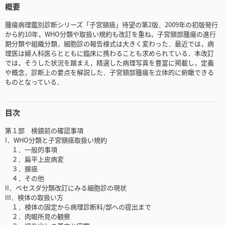
概要
腫瘍病理鑑別診断シリーズ「子宮頸癌」待望の第2版．2009年の初版発行
から約10年，WHO分類や取扱い規約も改訂を重ね，子宮頸部腫瘍の進行
期分類や組織分類，細胞診の報告様式は大きく変わった．最近では，病
理医は婦人科医らとともに臨床に携わることも求められている．本改訂
では，そうした状況を踏まえ，精選した病理写真を豊富に掲載し，定義
や概念，診断上の要点を解説した．子宮頸部腫瘍を立体的に俯瞰できる
ものとなっている．
目次
第１部 検鏡前の確認事項
I．WHO分類と子宮頸癌取扱い規約
１．一般的事項
２．扁平上皮病変
３．腺癌
４．その他
II．ベセスダ分類改訂にみる細胞診の現状
III．検体の取扱い方
１．検体の固定から病理診断科/部への提出まで
２．肉眼所見の観察