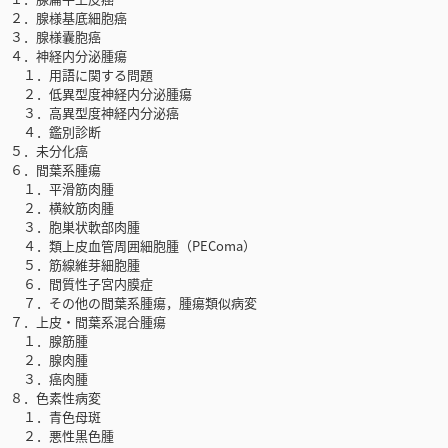
２．腺様基底細胞癌
３．腺様囊胞癌
４．神経内分泌腫瘍
１．用語に関する問題
２．低異型度神経内分泌腫瘍
３．高異型度神経内分泌癌
４．鑑別診断
５．未分化癌
６．間葉系腫瘍
１．平滑筋肉腫
２．横紋筋肉腫
３．胞巣状軟部肉腫
４．類上皮血管周囲細胞腫（PEComa）
５．筋線維芽細胞腫
６．間質性子宮内膜症
７．その他の間葉系腫瘍，腫瘍類似病変
７．上皮・間葉系混合腫瘍
１．腺筋腫
２．腺肉腫
３．癌肉腫
８．色素性病変
１．青色母斑
２．悪性黒色腫