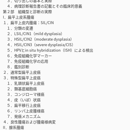
３．切り出しの基本と実際
４．病理診断報告書の記載とその臨床的意義
第２部 組織型と診断の実際
I．扁平上皮系腫瘍
１．扁平上皮内腫瘍：SIL/CIN
１．分類の変遷
２．LSIL/CIN1（mild dysplasia）
３．HSIL/CIN2（moderate dysplasia）
４．HSIL/CIN3（severe dysplasia/CIS）
５．HPVとin situ hybridization（ISH）による検出
６．免疫組織化学マーカー
７．免疫組織化学の応用
８．鑑別診断
２．通常型扁平上皮癌
３．特殊型扁平上皮癌
１．乳頭状扁平上皮癌
２．類基底細胞癌
３．コンジローマ様癌
４．疣（いぼ）状癌
５．扁平移行上皮癌
６．リンパ上皮腫様癌
７．発癌メカニズム
４．良性腫瘍および腫瘍様病変
II．腺系腫瘍