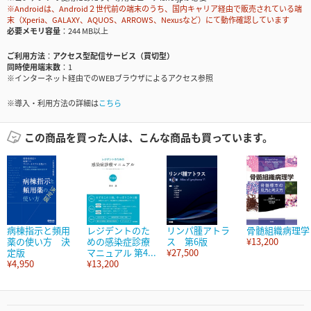
※Androidは、Android２世代前の端末のうち、国内キャリア経由で販売されている端
末（Xperia、GALAXY、AQUOS、ARROWS、Nexusなど）にて動作確認しています
必要メモリ容量
244 MB以上
ご利用方法
アクセス型配信サービス（買切型）
同時使用端末数
1
※インターネット経由でのWEBブラウザによるアクセス参照
※導入・利用方法の詳細は
こちら
この商品を買った人は、こんな商品も買っています。
病棟指示と頻用
レジデントのた
リンパ腫アトラ
骨髄組織病理学
薬の使い方 決
めの感染症診療
ス 第6版
¥13,200
定版
マニュアル 第4...
¥27,500
¥4,950
¥13,200