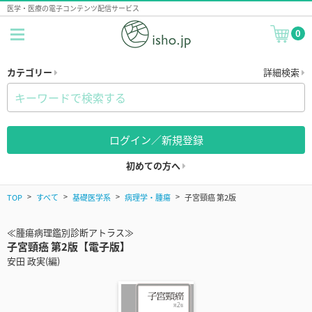
医学・医療の電子コンテンツ配信サービス
0
カテゴリー
詳細検索
ログイン／新規登録
初めての方へ
TOP
すべて
基礎医学系
病理学・腫瘍
子宮頸癌 第2版
≪腫瘍病理鑑別診断アトラス≫
子宮頸癌 第2版【電子版】
安田 政実(編)