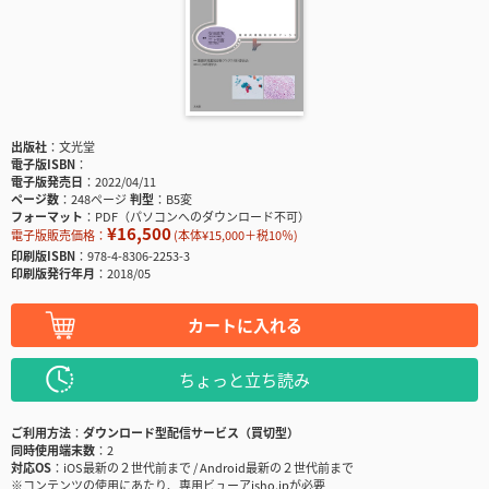
出版社
文光堂
電子版ISBN
電子版発売日
2022/04/11
ページ数
248ページ
判型
B5変
フォーマット
PDF（パソコンへのダウンロード不可）
¥16,500
電子版販売価格：
(本体¥15,000＋税10％)
印刷版ISBN
978-4-8306-2253-3
印刷版発行年月
2018/05
カートに入れる
ちょっと立ち読み
ご利用方法
ダウンロード型配信サービス（買切型）
同時使用端末数
2
対応OS
iOS最新の２世代前まで / Android最新の２世代前まで
※コンテンツの使用にあたり、専用ビューアisho.jpが必要