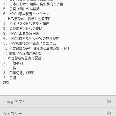
４．日本における頸癌の発生動向と予後
５．子宮（頸）がん検診
６．HPVの感染状況とワクチン
II．HPV感染の生物学と腫瘍原性
１．ハイリスクHPV感染と頸癌
２．免疫応答とHPVの排除
３．HPVによる免疫回避
４．HPVに対する免疫寛容の成立機序
５．HPV感染後の発癌のメカニズム
III．子宮頸癌の進行期分類と治療方針・予後
IV．組織学的治療効果判定
V．病理診断報告書の記載
１．一般事項
２．生検
３．円錐切除，LEEP
４．手術
索引
isho.jpアプリ
カテゴリー