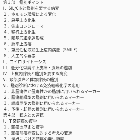
第３部 鑑別ポイント
I．SIL/CINと鑑別を要する病変
１．ホルモン環境による変化
２．扁平上皮化生
３．尖圭コンジローマ
４．移行上皮化生
５．類基底細胞過形成
６．扁平上皮癌
７．重層性粘液産生上皮内病変（SMILE）
８．人工的な要素
II．コイロサイトーシス
III．低分化型扁平上皮癌・腺癌の鑑別
IV．上皮内腺癌と鑑別を要する病変
V．頸部腺癌と体部腺癌の鑑別
VI．鑑別診断における免疫組織化学の応用
１．非腫瘍性か腫瘍性かの鑑別に用いられるマーカー
２．腫瘍組織型の鑑別に用いられるマーカー
３．組織亜型の鑑別に用いられるマーカー
４．予後・転帰の推測に用いられるマーカー
第４部 臨床との連携
I．子宮頸癌の疫学
１．頸癌の歴史と疫学
２．頸癌前癌病変に対する考えの変遷
３．世界における頸癌の発生頻度