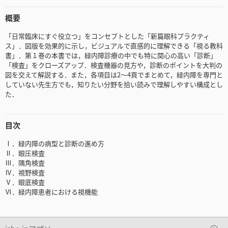
概要
「日常臨床にすぐ役立つ」をコンセプトとした「新篇眼科プラクティ
ス」．図版を効果的に示し，ビジュアルで直感的に理解できる「視る教科
書」．第１巻の本書では，緑内障診療の中でも特に関心の高い「診断」
「検査」をクローズアップ．検査機器の見方や，診断のポイントを大判の
図を交えて解説する．また，各項目は2～4頁でまとめて，緑内障を専門と
していない先生方でも，知りたい分野を拾い読みで理解しやすい構成とし
た．
目次
Ⅰ．緑内障の病型と診断の進め方
Ⅱ．眼圧検査
Ⅲ．隅角検査
Ⅳ．視野検査
Ⅴ．眼底検査
Ⅵ．緑内障患者における視機能