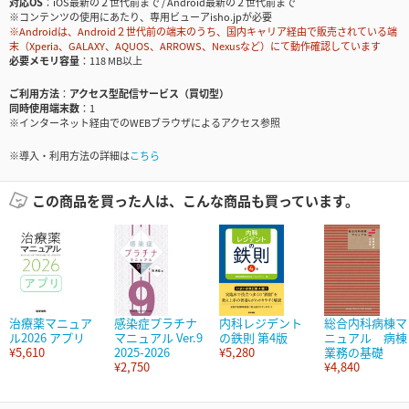
対応OS
iOS最新の２世代前まで / Android最新の２世代前まで
※コンテンツの使用にあたり、専用ビューアisho.jpが必要
※Androidは、Android２世代前の端末のうち、国内キャリア経由で販売されている端
末（Xperia、GALAXY、AQUOS、ARROWS、Nexusなど）にて動作確認しています
必要メモリ容量
118 MB以上
ご利用方法
アクセス型配信サービス（買切型）
同時使用端末数
1
※インターネット経由でのWEBブラウザによるアクセス参照
※導入・利用方法の詳細は
こちら
この商品を買った人は、こんな商品も買っています。
治療薬マニュア
感染症プラチナ
内科レジデント
総合内科病棟マ
ル2026 アプリ
マニュアル Ver.9
の鉄則 第4版
ニュアル 病棟
¥5,610
2025-2026
¥5,280
業務の基礎
¥2,750
¥4,840