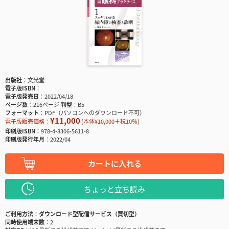
出版社
文光堂
電子版ISBN
電子版発売日
2022/04/18
ページ数
216ページ
判型
B5
フォーマット
PDF（パソコンへのダウンロード不可）
¥11,000
電子版販売価格：
(本体¥10,000＋税10％)
印刷版ISBN
978-4-8306-5611-8
印刷版発行年月
2022/04
カートに入れる
ちょっと立ち読み
ご利用方法
ダウンロード型配信サービス（買切型）
同時使用端末数
2