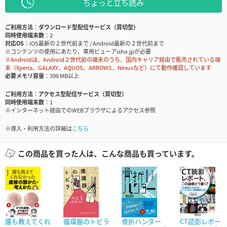
ちょっと立ち読み
ご利用方法
ダウンロード型配信サービス（買切型）
同時使用端末数
2
対応OS
iOS最新の２世代前まで / Android最新の２世代前まで
※コンテンツの使用にあたり、専用ビューアisho.jpが必要
※Androidは、Android２世代前の端末のうち、国内キャリア経由で販売されている端
末（Xperia、GALAXY、AQUOS、ARROWS、Nexusなど）にて動作確認しています
必要メモリ容量
396 MB以上
ご利用方法
アクセス型配信サービス（買切型）
同時使用端末数
1
※インターネット経由でのWEBブラウザによるアクセス参照
※導入・利用方法の詳細は
こちら
この商品を買った人は、こんな商品も買っています。
誰も教えてくれ
循環器のトビラ
骨折ハンター
CT読影レポー