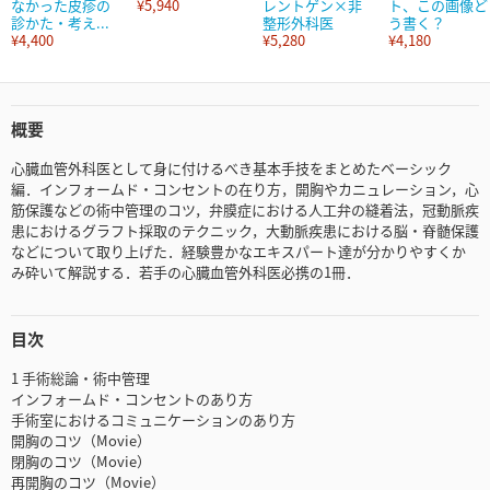
なかった皮疹の
¥5,940
レントゲン×非
ト、この画像ど
診かた・考え...
整形外科医
う書く？
¥4,400
¥5,280
¥4,180
概要
心臓血管外科医として身に付けるべき基本手技をまとめたベーシック
編．インフォームド・コンセントの在り方，開胸やカニュレーション，心
筋保護などの術中管理のコツ，弁膜症における人工弁の縫着法，冠動脈疾
患におけるグラフト採取のテクニック，大動脈疾患における脳・脊髄保護
などについて取り上げた．経験豊かなエキスパート達が分かりやすくか
み砕いて解説する．若手の心臓血管外科医必携の1冊．
目次
1 手術総論・術中管理
インフォームド・コンセントのあり方
手術室におけるコミュニケーションのあり方
開胸のコツ（Movie）
閉胸のコツ（Movie）
再開胸のコツ（Movie）