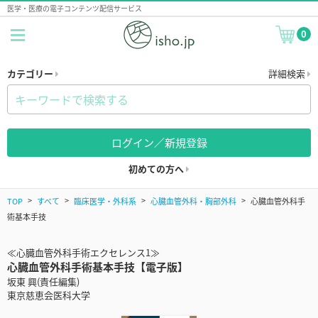
医学・医療の電子コンテンツ配信サービス
0
カテゴリー
詳細検索
ログイン／新規登録
初めての方へ
TOP
すべて
臨床医学・外科系
心臓血管外科・胸部外科
心臓血管外科手
術基本手技
≪心臓血管外科手術エクセレンス1≫
心臓血管外科手術基本手技【電子版】
坂東 興(責任編集)
東京慈恵会医科大学