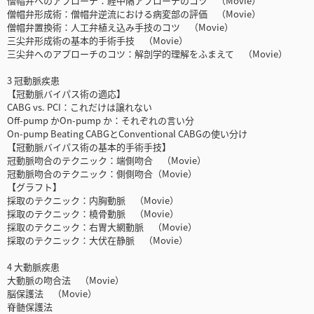
僧帽弁へのアプローチ：経中隔アプローチのコツ （Movie）
僧帽弁形成術：僧帽弁逆流における病変部の評価 （Movie）
僧帽弁置換術：人工弁植え込み手技のコツ （Movie）
三尖弁形成術の基本的手術手技 （Movie）
三尖弁へのアプローチのコツ：解剖学的理解をふまえて （Movie）
3 冠動脈疾患
【冠動脈バイパス術の適応】
CABG vs. PCI：これだけは譲れない
Off-pump かOn-pump か：それぞれの言い分
On-pump Beating CABGとConventional CABGの使い分け
【冠動脈バイパス術の基本的手術手技】
冠動脈吻合のテクニック：端側吻合 （Movie）
冠動脈吻合のテクニック：側側吻合（Movie）
【グラフト】
採取のテクニック：内胸動脈 （Movie）
採取のテクニック：橈骨動脈 （Movie）
採取のテクニック：右胃大網動脈 （Movie）
採取のテクニック：大伏在静脈 （Movie）
4 大動脈疾患
大動脈の吻合法 （Movie）
脳保護法 （Movie）
脊髄保護法