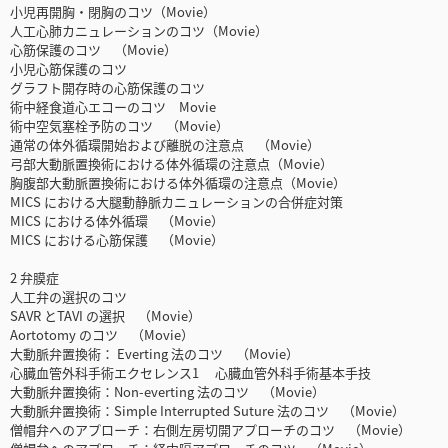
小児再開胸・閉胸のコツ（Movie）
人工心肺カニュレーションのコツ（Movie）
心筋保護のコツ （Movie）
小児心筋保護のコツ
グラフト開存時の心筋保護のコツ
術中経食道心エコーのコツ Movie
術中空気塞栓予防のコツ （Movie）
通常の体外循環開始および離脱の注意点 （Movie）
弓部大動脈置換術における体外循環の注意点（Movie）
胸腹部大動脈置換術における体外循環の注意点（Movie）
MICS における大腿動静脈カニュレーションの合併症対策
MICS における体外循環 （Movie）
MICS における心筋保護 （Movie）
2 弁膜症
人工弁の選択のコツ
SAVR とTAVI の選択 （Movie）
Aortotomy のコツ （Movie）
大動脈弁置換術： Everting 法のコツ （Movie）
心臓血管外科手術エクセレンス1 心臓血管外科手術基本手技
大動脈弁置換術：Non-everting 法のコツ （Movie）
大動脈弁置換術：Simple Interrupted Suture 法のコツ （Movie）
僧帽弁へのアプローチ：右側左房切開アプローチのコツ （Movie）