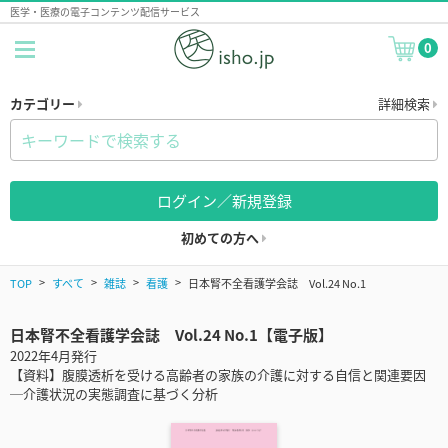
医学・医療の電子コンテンツ配信サービス
0
カテゴリー
詳細検索
ログイン／新規登録
初めての方へ
TOP
すべて
雑誌
看護
日本腎不全看護学会誌 Vol.24 No.1
日本腎不全看護学会誌 Vol.24 No.1【電子版】
2022年4月発行
【資料】腹膜透析を受ける高齢者の家族の介護に対する自信と関連要因
─介護状況の実態調査に基づく分析