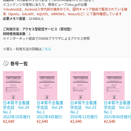
※コンテンツの使用にあたり、専用ビューアisho.jpが必要
※Androidは、Android２世代前の端末のうち、国内キャリア経由で販売されている端
末（Xperia、GALAXY、AQUOS、ARROWS、Nexusなど）にて動作確認しています
必要メモリ容量
10 MB以上
ご利用方法
アクセス型配信サービス（買切型）
同時使用端末数
1
※インターネット経由でのWEBブラウザによるアクセス参照
※導入・利用方法の詳細は
こちら
巻号一覧
日本腎不全看護
日本腎不全看護
日本腎不全看護
日本腎不全看護
学会誌 Vol.24
学会誌 Vol.24
学会誌 Vol.23
学会誌 Vol.23
No.2
No.1
No.2
No.1
2022年10月発行
2022年4月発行
2020年11月発行
2021年06月発
¥2,640
¥2,640
¥2,640
¥2,640