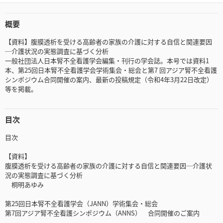
概要
【資料】腹膜透析を受ける高齢者の家族の介護に対する自信と関連要因
─介護状況の実態調査に基づく分析
一般社団法人日本腎不全看護学会編集・刊行の学会誌。本号では資料1
本、第25回日本腎不全看護学会学術集会・総会と第7 回アジア腎不全看護
シンポジウム合同開催の案内、最新の投稿規定（令和4年3月22日改定）
等を掲載。
目次
目次
【資料】
腹膜透析を受ける高齢者の家族の介護に対する自信と関連要因─介護状
況の実態調査に基づく分析
桐明あゆみ
第25回日本腎不全看護学会（JANN）学術集会・総会
第7回アジア腎不全看護シンポジウム（ANNS） 合同開催のご案内