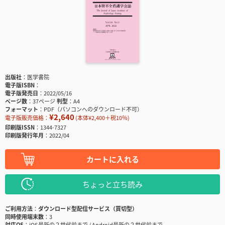
出版社
医学書院
電子版ISBN
電子版発売日
2022/05/16
ページ数
37ページ
判型
A4
フォーマット
PDF（パソコンへのダウンロード不可）
¥2,640
電子版販売価格：
(本体¥2,400＋税10％)
印刷版ISSN
1344-7327
印刷版発行年月
2022/04
カートに入れる
ちょっと立ち読み
ご利用方法
ダウンロード型配信サービス（買切型）
同時使用端末数
3
対応OS
iOS最新の２世代前まで / Android最新の２世代前まで