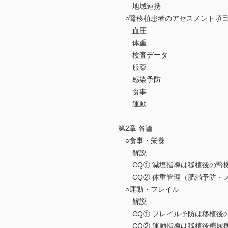
地域連携
○腎移植患者のアセスメント項目
血圧
体重
検査データ
服薬
感染予防
食事
運動
第2章 各論
○食事・栄養
解説
CQ① 減塩指導は移植後の腎
CQ② 体重管理（肥満予防・メ
○運動・フレイル
解説
CQ① フレイル予防は移植後
CQ② 運動指導は移植後糖尿病