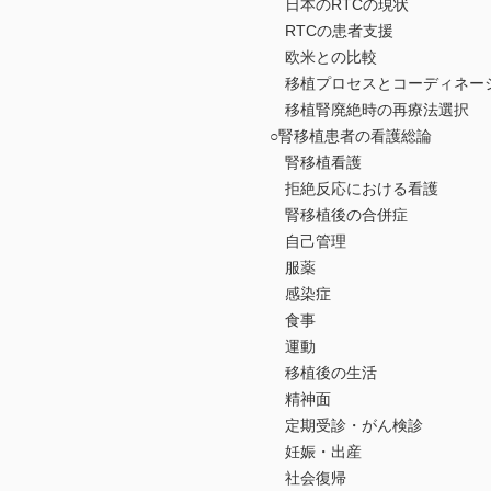
日本のRTCの現状
RTCの患者支援
欧米との比較
移植プロセスとコーディネー
移植腎廃絶時の再療法選択
○腎移植患者の看護総論
腎移植看護
拒絶反応における看護
腎移植後の合併症
自己管理
服薬
感染症
食事
運動
移植後の生活
精神面
定期受診・がん検診
妊娠・出産
社会復帰