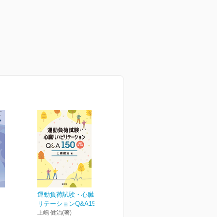
運動負荷試験・心臓リハビ
リテーションQ&A150 改...
上嶋 健治(著)