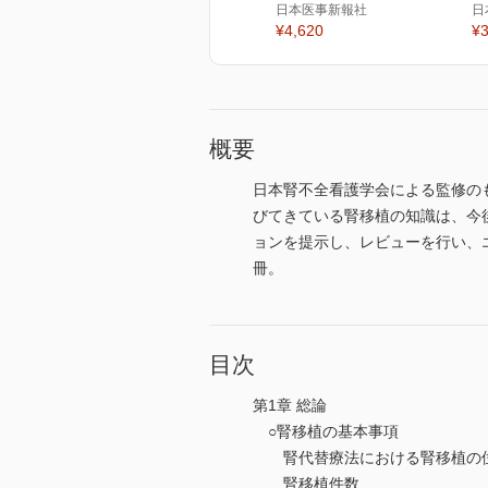
日本医事新報社
日
¥4,620
¥3
概要
日本腎不全看護学会による監修の
びてきている腎移植の知識は、今
ョンを提示し、レビューを行い、
冊。
目次
第1章 総論
○腎移植の基本事項
腎代替療法における腎移植の
腎移植件数