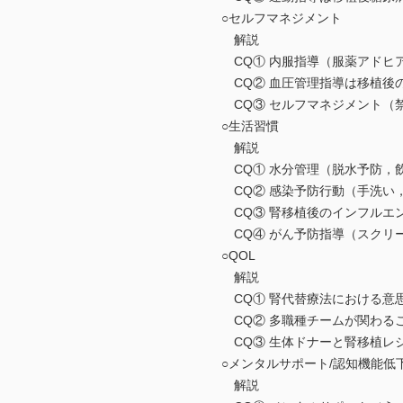
○セルフマネジメント
解説
CQ① 内服指導（服薬アドヒア
CQ② 血圧管理指導は移植後
CQ③ セルフマネジメント（禁
○生活習慣
解説
CQ① 水分管理（脱水予防，飲
CQ② 感染予防行動（手洗い，
CQ③ 腎移植後のインフルエン
CQ④ がん予防指導（スクリー
○QOL
解説
CQ① 腎代替療法における意思
CQ② 多職種チームが関わるこ
CQ③ 生体ドナーと腎移植レシ
○メンタルサポート/認知機能低
解説