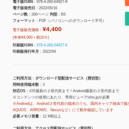
電子版ISBN
978-4-260-64927-8
電子版発売日
2022/05/16
ページ数
200ページ
判型
B5
フォーマット
PDF（パソコンへのダウンロード不可）
¥4,400
電子版販売価格：
(本体¥4,000＋税10％)
印刷版ISBN
978-4-260-04927-6
印刷版発行年月
2022/04
ご利用方法
ダウンロード型配信サービス（買切型）
同時使用端末数
3
対応OS
iOS最新の２世代前まで / Android最新の２世代前まで
※コンテンツの使用にあたり、専用ビューアisho.jpが必要
※Androidは、Android２世代前の端末のうち、国内キャリア経由で販
AQUOS、ARROWS、Nexusなど）にて動作確認しています
必要メモリ容量
12 MB以上
ご利用方法
アクセス型配信サービス（買切型）