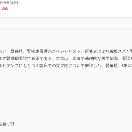
本医事新報社
,850
もと、腎移植、腎疾患看護のスペシャリスト、研究者により編集された
後の腎臓病看護で必須である。本書は、総論で基礎的な医学知識、看護
エビデンスにもとづく臨床での実展開について解説した。腎移植、CKD
位置づけ