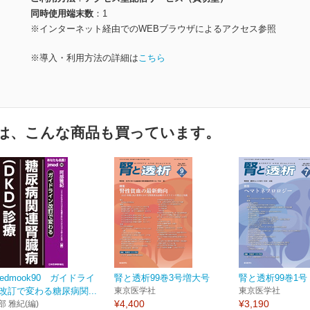
同時使用端末数
1
※インターネット経由でのWEBブラウザによるアクセス参照
※導入・利用方法の詳細は
こちら
は、こんな商品も買っています。
medmook90 ガイドライ
腎と透析99巻3号増大号
腎と透析99巻1号
改訂で変わる糖尿病関...
東京医学社
東京医学社
¥4,400
¥3,190
部 雅紀(編)