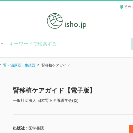
初め
ー
腎・泌尿器・生殖器
腎移植ケアガイド
腎移植ケアガイド【電子版】
一般社団法人 日本腎不全看護学会(監)
出版社
医学書院