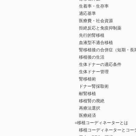
生着率・生存率
適応基準
医療費・社会資源
拒絶反応と免疫抑制薬
先行的腎移植
血液型不適合移植
腎移植後の合併症（短期・長
移植後の生活
生体ドナーの適応条件
生体ドナー管理
腎移植術
ドナー腎採取術
献腎移植
移植腎の廃絶
再療法選択
医療経済
○移植コーディネーターとは
移植コーディネーターとコーデ