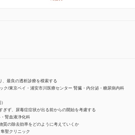
り、最良の透析診療を模索する
ク/東京ベイ・浦安市川医療センター 腎臓・内分泌・糖尿病内科
則）
りすぎず、尿毒症症状が出る前からの開始を考慮する
・腎血液浄化科
素物質の除去効率をどのように考えていくか
隼聖クリニック