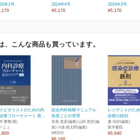
025年1号
2024年4号
2024年3号
,170
¥5,170
¥5,170
は、こんな商品も買っています。
スピタリストのための内
総合内科病棟マニュアル
レジデントのた
診療フローチャート 第...
疾患ごとの管理
診療の鉄則
岸 勝繁(著)
筒泉 貴彦(編集) 山田 悠史(編
森 信好(編集)
ーニュ
集) 小坂 鎮太郎(編集)
医学書院
,800
MEDSI
¥5,940
¥6,160