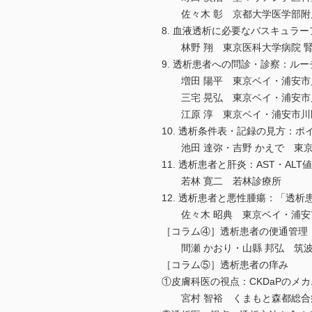
佐々木 彰 京都大学医学部附属
8. 血液透析に必要なバスキュラ
林野 翔 東京医科大学病院 
9. 透析患者への問診・診察：ル
増田 陽平 東京ベイ・浦安市川
三宅 晃弘 東京ベイ・浦安市川
江原 淳 東京ベイ・浦安市川医
10. 透析条件表・記録の見方：ポ
池田 達弥・吉野 かえで 東京
11. 透析患者と肝炎：AST・A
若林 寛二 若林診療所
12. 透析患者と悪性腫瘍：「透
佐々木 昭典 東京ベイ・浦安市
［コラム④］透析患者の便通管理
間瀬 かおり・山縣 邦弘 筑波
［コラム⑤］透析患者の痒み
①皮膚科医の視点：CKDaPのメ
宮村 智裕 くまもと森都総合病