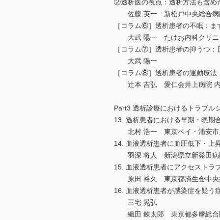
②透析医の視点：透析方法も含め
佐藤 英一 新松戸中央総合病院
［コラム⑥］透析患者の不眠：ま
大武 陽一 たけお内科クリニッ
［コラム⑦］透析患者の抑うつ：
大武 陽一
［コラム⑧］透析患者の運動療法
辻本 吉弘 愛仁会井上病院 
Part3 透析診療におけるトラブ
13. 透析患者における早期・晩期
北村 浩一 東京ベイ・浦安市川
14. 血液透析患者に血圧低下・
羽深 将人 新潟県立新発田病院
15. 血液透析患者にアクセスト
原田 裕久 東京都済生会中央病
16. 血液透析患者が感染症を疑
三宅 晃弘
織田 錬太郎 東京都多摩総合医