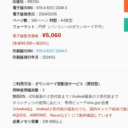
出版社
MEDSi
電子版ISBN
978-4-8157-2048-3
電子版発売日
2024/02/05
ページ数
345ページ
判型
A4変型
フォーマット
PDF（パソコンへのダウンロード不可）
¥5,060
電子版販売価格：
(本体¥4,600＋税10％)
印刷版ISBN
978-4-8157-2044-5
印刷版発行年月
2024/01
ご利用方法
ダウンロード型配信サービス（買切型）
同時使用端末数
3
対応OS
iOS最新の２世代前まで / Android最新の２世代前まで
※コンテンツの使用にあたり、専用ビューアisho.jpが必要
※Androidは、Android２世代前の端末のうち、国内キャリア経由で販
AQUOS、ARROWS、Nexusなど）にて動作確認しています
必要メモリ容量
108 MB以上