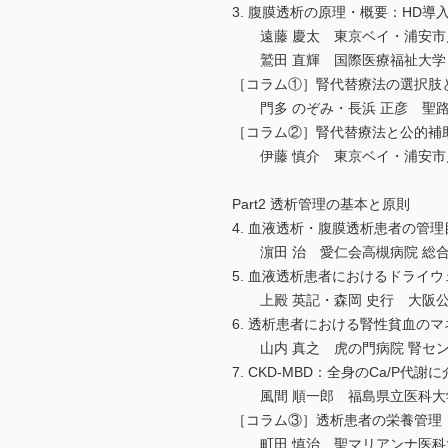
3. 腹膜透析の原理・概要：HD導
遠藤 慶太 東京ベイ・浦安市川
鷲田 直輝 国際医療福祉大学 
［コラム①］腎代替療法の選択肢
門多 のぞみ・長浜 正彦 聖路
［コラム②］腎代替療法と公的補
伊藤 慎介 東京ベイ・浦安市川
Part2 透析管理の基本と原則
4. 血液透析・腹膜透析患者の管理
濵田 治 愛仁会高槻病院 総合
5. 血液透析患者におけるドライ
上殿 英記・森岡 史行 大阪公
6. 透析患者における腎性貧血の
山内 真之 虎の門病院 腎セ
7. CKD-MBD：全身のCa/P
風間 順一郎 福島県立医科大学
［コラム③］透析患者の栄養管理
町田 慎治 聖マリアンナ医科大