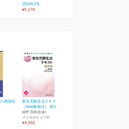
2024年2号
2024年1号
2
¥5,170
¥5,170
¥
めの感染症
新生児蘇生法テキスト
［Web動画付］ 第5版
細野 茂春(監修)
メジカルビュー社
¥4,950