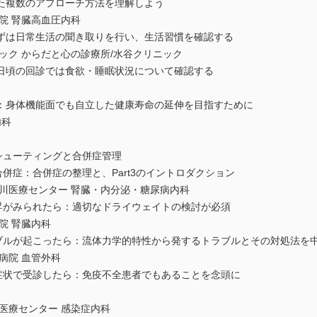
た複数のアプローチ方法を理解しよう
 腎臓高血圧内科
ずは日常生活の聞き取りを行い、生活習慣を確認する
ク からだと心の診療所/水谷クリニック
日頃の回診では食欲・睡眠状況について確認する
：身体機能面でも自立した健康寿命の延伸を目指すために
内科
ルシューティングと合併症管理
合併症：合併症の整理と、Part3のイントロダクション
医療センター 腎臓・内分泌・糖尿病内科
上昇がみられたら：適切なドライウェイトの検討が必須
 腎臓内科
ラブルが起こったら：流体力学的特性から発するトラブルとその対処法を
院 血管外科
う症状で受診したら：免疫不全患者でもあることを念頭に
療センター 感染症内科