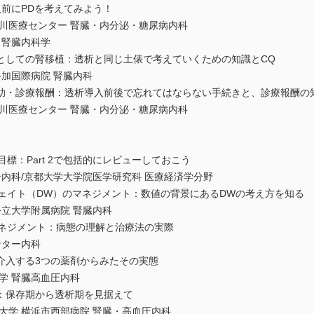
入前にPDを考えてみよう！
医療センター 腎臓・内分泌・糖尿病内科
腎臓内科学
としての腎移植：透析と同じ土俵で考えていくための知識とCQ
加国際病院 腎臓内科
助・診療報酬：透析導入前後で忘れてはならない手続きと、診療報酬の
医療センター 腎臓・内分泌・糖尿病内科
目標：Part 2で包括的にレビューしておこう
内科/京都大学大学院医学研究科 医療経済学分野
ウェイト（DW）のマネジメント：数値の背景にあるDWの考え方を知る
立大学附属病院 腎臓内科
マネジメント：病態の理解と治療法の実際
ンター内科
代謝に介入する3つの薬剤からみたその実態
 腎臓高血圧内科
：保存期から透析期を見据えて
学 横浜市西部病院 腎臓・高血圧内科