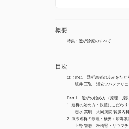
概要
特集：透析診療のすべて
目次
はじめに｜透析患者の歩みをたど
坂井 正弘 浦安ツバメクリニッ
Part 1 透析の始め方（原理・原
1. 透析の始め方：数値にこだわ
志水 英明 大同病院 腎臓内科
2. 血液透析の原理・概要：尿毒
上野 智敏 板橋腎・リウマチ 