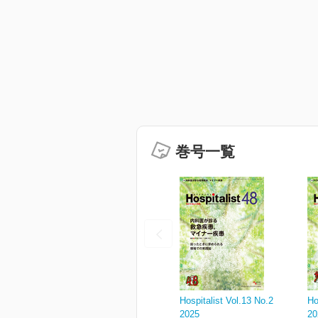
巻号一覧
Hospitalist Vol.13 No.2
Ho
2025
20