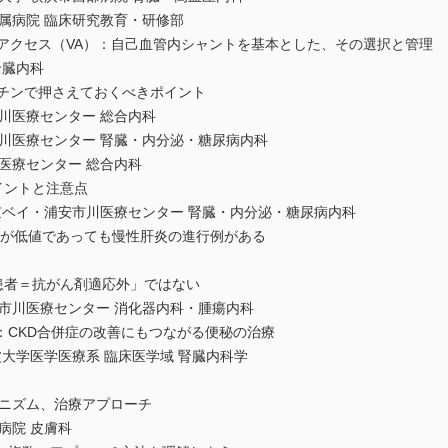
病院 臨床研究教育・研修部
ーアクセス（VA）：自己血管内シャントを基本とした、その選択と管理
腎臓内科
ーチンで押さえておくべきポイント
医療センター 総合内科
医療センター 腎臓・内分泌・糖尿病内科
療センター 総合内科
イントと注意点
ベイ・浦安市川医療センター 腎臓・内分泌・糖尿病内科
LT値が低値であっても慢性肝炎の進行例がある
析患者＝抗がん剤適応外」ではない
川医療センター 消化器内科・腫瘍内科
：CKD合併症の改善にもつながる便秘の治療
大学医学医療系 臨床医学域 腎臓内科学
カニズム、治療アプローチ
院 皮膚科