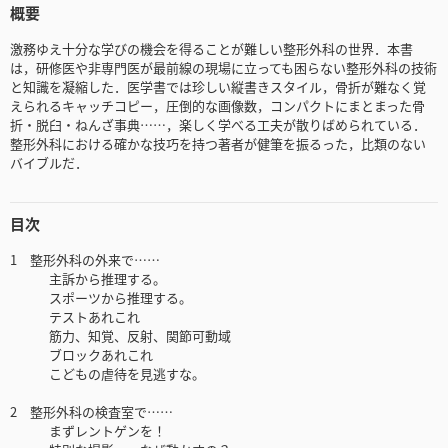
概要
激務ゆえ十分な学びの機会を得ることが難しい整形外科の世界．本書
は，研修医や非専門医が最前線の現場に立っても困らない整形外科の技術
と知識を凝縮した．医学書では珍しい縦書きスタイル，骨折が難なく覚
えられるキャッチコピー，圧倒的な画像数，コンパクトにまとまった骨
折・脱臼・ねんざ事典……，楽しく学べる工夫が散りばめられている．
整形外科における確かな技巧を持つ著者が健筆を振るった，比類のない
バイブルだ．
目次
1 整形外科の外来で……
主訴から推理する。
スポーツから推理する。
テストあれこれ
筋力、知覚、反射、関節可動域
ブロックあれこれ
こどもの虐待を見逃すな。
2 整形外科の検査室で……
まずレントゲンを！