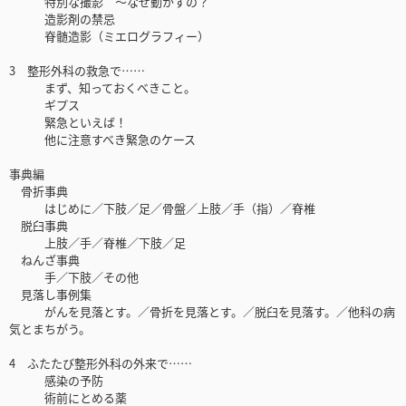
特別な撮影 〜なぜ動かすの？
造影剤の禁忌
脊髄造影（ミエログラフィー）
3 整形外科の救急で……
まず、知っておくべきこと。
ギプス
緊急といえば！
他に注意すべき緊急のケース
事典編
骨折事典
はじめに／下肢／足／骨盤／上肢／手（指）／脊椎
脱臼事典
上肢／手／脊椎／下肢／足
ねんざ事典
手／下肢／その他
見落し事例集
がんを見落とす。／骨折を見落とす。／脱臼を見落す。／他科の病
気とまちがう。
4 ふたたび整形外科の外来で……
感染の予防
術前にとめる薬