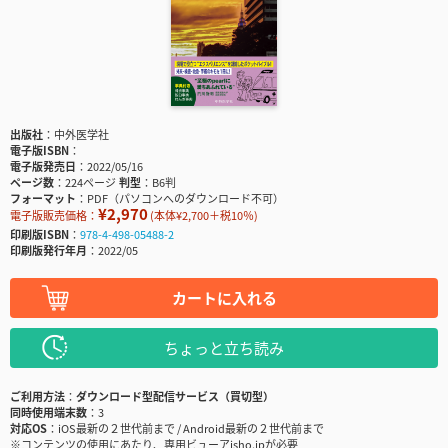
出版社
中外医学社
電子版ISBN
電子版発売日
2022/05/16
ページ数
224ページ
判型
B6判
フォーマット
PDF（パソコンへのダウンロード不可）
¥2,970
電子版販売価格：
(本体¥2,700＋税10％)
印刷版ISBN
978-4-498-05488-2
印刷版発行年月
2022/05
カートに入れる
ちょっと立ち読み
ご利用方法
ダウンロード型配信サービス（買切型）
同時使用端末数
3
対応OS
iOS最新の２世代前まで / Android最新の２世代前まで
※コンテンツの使用にあたり、専用ビューアisho.jpが必要