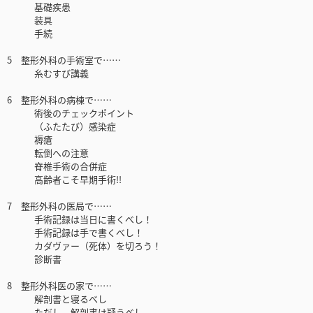
基礎疾患
装具
手続
5 整形外科の手術室で……
糸むすび講義
6 整形外科の病棟で……
術後のチェックポイント
（ふたたび）感染症
褥瘡
転倒への注意
脊椎手術の合併症
高齢者こそ早期手術!!
7 整形外科の医局で……
手術記録は当日に書くべし！
手術記録は手で書くべし！
カダヴァー（死体）を切ろう！
診断書
8 整形外科医の家で……
解剖書と寝るべし
ただし、解剖書は疑うべし