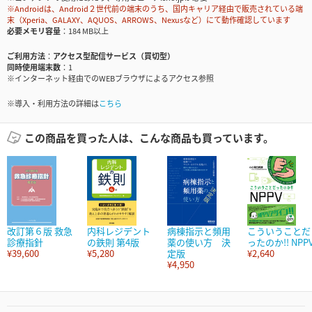
※Androidは、Android２世代前の端末のうち、国内キャリア経由で販売されている端
末（Xperia、GALAXY、AQUOS、ARROWS、Nexusなど）にて動作確認しています
必要メモリ容量
184 MB以上
ご利用方法
アクセス型配信サービス（買切型）
同時使用端末数
1
※インターネット経由でのWEBブラウザによるアクセス参照
※導入・利用方法の詳細は
こちら
この商品を買った人は、こんな商品も買っています。
改訂第６版 救急
内科レジデント
病棟指示と頻用
こういうことだ
診療指針
の鉄則 第4版
薬の使い方 決
ったのか!! NPP
¥39,600
¥5,280
定版
¥2,640
¥4,950