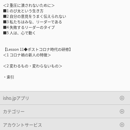
＜2 重圧に潰されないために＞
■1 のび太という生き方
■2 自分の意見をうまく伝えられない
■3 私たちはみな、リーダーである
■4 失敗するリーダーのタイプ
■5 人は、心で動く
【Lesson 11◆ポストコロナ時代の研修】
＜1 コロナ禍の新人の特徴＞
＜2 変わるもの・変わらないもの＞
・索引
isho.jpアプリ
カテゴリー
アカウントサービス