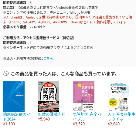
同時使用端末数
3
対応OS
iOS最新の２世代前まで / Android最新の２世代前まで
※コンテンツの使用にあたり、専用ビューアisho.jpが必要
※Androidは、Android２世代前の端末のうち、国内キャリア経由で販売されている端
末（Xperia、GALAXY、AQUOS、ARROWS、Nexusなど）にて動作確認しています
必要メモリ容量
22 MB以上
ご利用方法
アクセス型配信サービス（買切型）
同時使用端末数
1
※インターネット経由でのWEBブラウザによるアクセス参照
※導入・利用方法の詳細は
こちら
この商品を買った人は、こんな商品も買っています。
糖尿病治療ガイ
無敵の腎臓内科
気管切開 完全バ
人工呼吸器集中
ド2024
¥5,940
イブル
レクチャー
¥1,100
¥3,520
¥2,640