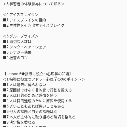
＜3 学習者の体験世界について知る＞
＜4 アイスブレイク＞
■1 アイスブレイクの目的
■2 主体性を引き出すアイスブレイク
＜5 グループサイズ＞
■1 適切な人数は
■2 シンク・ペア・シェア
■3 シナジー効果
■4 板書のコツ
【Lesson 6◆指導に役立つ心理学の知識】
＜1 指導に役立つアドラー心理学の9のポイント＞
■1 人は過去に縛られない
■2 原因論ではなく目的論で行動を捉える
■3 人は目的のために感情を使う
■4 人は目的達成のために原因を使用する
■5 よいこともあれば悪いこともある
■6 他人の課題と自分の課題は別
■7 本人が主体的に取り組める環境を整える
■8 決定権を委ねる