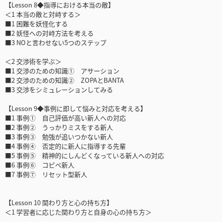
【Lesson 8◆指導における本当の敵】
＜1 本当の敵と対峙する＞
■1 困難を妖怪化する
■2 妖怪への対峙方法を考える
■3 NOと言わせない5つのステップ
＜2 交渉術を学ぶ＞
■1 交渉のための知識① アサーション
■2 交渉のための知識② ZOPAとBANTA
■3 交渉をシミュレーションしてみる
【Lesson 9◆事例に即して悩みと対応を考える】
■1 事例① 自己評価が高い新人への対応
■2 事例② うっかりミスをする新人
■3 事例③ 勉強が追いつかない新人
■4 事例④ 否定的に新人に指導する先輩
■5 事例⑤ 精神的にしんどくなっている新人への対応
■6 事例⑥ コピペ新人
■7 事例⑦ リセット型新人
【Lesson 10 関わり方と心の持ち方】
＜1 学習者に応じた関わり方と自身の心の持ち方＞