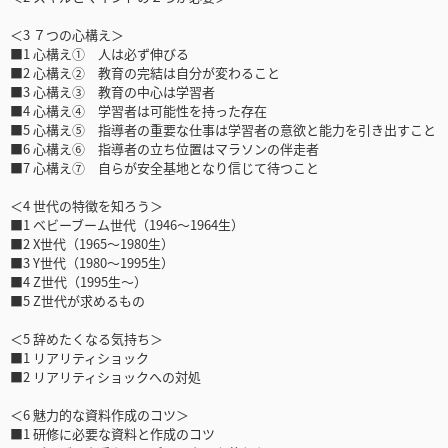
＜3 ７つの心構え＞
■1 心構え① 人は必ず伸びる
■2 心構え② 教育の完結は自分が変わること
■3 心構え③ 教育の中心は学習者
■4 心構え④ 学習者は可能性を持った存在
■5 心構え⑤ 指導者の重要な仕事は学習者の意欲と能力を引き出すこと
■6 心構え⑥ 指導者の立ち位置はマラソンの伴走者
■7 心構え⑦ 自らが安全基地となり信じて待つこと
＜4 世代の特徴を知ろう＞
■1 ベビーブーム世代（1946～1964生）
■2 X世代（1965～1980生）
■3 Y世代（1980～1995生）
■4 Z世代（1995生～）
■5 Z世代が求めるもの
＜5 辞めたくなる気持ち＞
■1 リアリティショック
■2 リアリティショックへの対処
＜6 魅力的な資料作成のコツ＞
■1 研修に必要な資料と作成のコツ