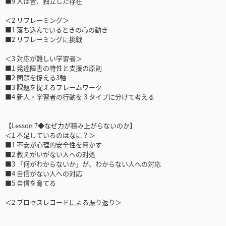
■9 人は皆、独立した存在
＜2 リフレーミング＞
■1 落ち込んでいるときの心の動き
■2 リフレーミングに挑戦
＜3 対応が難しい学習者＞
■1 発達障害の特性と支援の原則
■2 問題を捉える3軸
■3 課題を捉えるフレームワーク
■4 新人・学習者の行動を３タイプに分けて考える
【Lesson 7◆なぜ力が積み上がらないのか】
＜1 不足しているのはなに？＞
■1 不安が心理的安全性を脅かす
■2 教えがいがない人への対処
■3 「何がわからないか」が、わからない人への対応
■4 自信がない人への対応
■5 自信を育てる
＜2 プロセスレコードによる振り返り＞