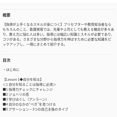
概要
【指導が上手くなるスキルが身につく】プリセプターや教育担当者なら
もちろんのこと、看護現場では、先輩や上司としても教える機会が多々あ
り、教え方に悩む人は多い。指導には幅広い知識とスキルが必要であり、
コツがある。さまざまな分野から指導力を伸ばすために必要な知識をピ
ックアップし、一冊にまとめて紹介する。
目次
・はじめに
【Lesson 1◆自分を知る】
＜1 自分を知ることは指導に必須＞
■1 指導力チェックにチャレンジ
■2 ジョハリの窓
■3 学びほぐし（アンラーン）
■4 自分のなかの“べき”を見つける
■5 アサーション－3つの自己主張のタイプ