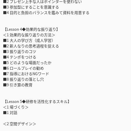
■2 プレゼン上手な人はポインターを使わない
■3 参加型にすることを意識する
■4 目的と負担のバランスを鑑みて資料を用意する
【Lesson 4◆効果的な振り返り】
＜1 効果的な振り返りの方法＞
■1 大人の学び方（成人学習）
■2 新人なりの思考過程を捉える
■3 振り返りのコツ
■4 テンポをつける
■5 どのような場面だったか
■6 ロールプレイの勧め
■7 指導におけるNGワード
■8 振り返りの落とし穴
■9 引き算の教育
【Lesson 5◆研修を活性化するスキル】
＜1 場づくり＞
■1 対話
＜2 空間デザイン＞