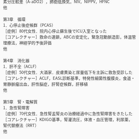
素分圧較差（A-aDO2），肺胞低換気，NIV，NIPPV，HFNC
他
第3章 循環
1．心停止後症候群（PCAS）
［症例］80代女性．院内心停止蘇生後でICU入室となった
［コアレクチャー］救命の連鎖，ABCの安定化，緊急冠動脈造影，体温管
理療法，神経学的予後評価
他
第4章 消化器
1．肝不全（ACLF）
［症例］50代女性．大酒家．皮膚黄染と尿量低下を主訴に救急受診した
［コアレクチャー］ACLF，EASL診断基準，特発性細菌性腹膜炎，食道・
胃静脈瘤出血，肝性脳症，肝腎症候群，肝移植
他
第5章 腎・電解質
1．急性腎障害
［症例］70代女性．急性腎盂腎炎の治療経過中に急性腎障害をきたした
［コアレクチャー］KDIGO基準，腎灌流圧，体液・血圧管理，利尿薬，
腎代替療法（RRT）
他