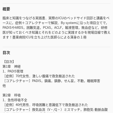
概要
臨床と知識をつなげる実践書．実際のICUのベッドサイド回診と講義をベ
ースに，症例＋コアレクチャーで解説．By systemに沿った項目立てで，
PADISやARDS，困難気道，PCAS，ACLF，輸液管理，敗血症など，研修
医が知っておくべき知識とそれをどのように実践するかを現場目線で教え
ます！墨東病院ICUを立ち上げた医師らによる渾身の１冊
目次
【目次】
第1章 神経
1．PADIS管理
［症例］70代女性．激しい腹痛で救急搬送された
［コアレクチャー］PADIS，鎮痛，鎮静，せん妄，不動，睡眠障害
他
第2章 呼吸
1．急性呼吸不全
［症例］40代男性．呼吸困難と意識低下で救急搬送された
［コアレクチャー］換気血流（V・/Q・）ミスマッチ，肺胞気-動脈血酸