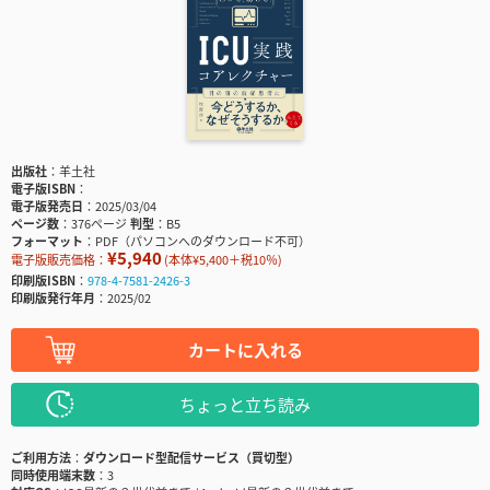
出版社
羊土社
電子版ISBN
電子版発売日
2025/03/04
ページ数
376ページ
判型
B5
フォーマット
PDF（パソコンへのダウンロード不可）
¥5,940
電子版販売価格：
(本体¥5,400＋税10％)
印刷版ISBN
978-4-7581-2426-3
印刷版発行年月
2025/02
カートに入れる
ちょっと立ち読み
ご利用方法
ダウンロード型配信サービス（買切型）
同時使用端末数
3