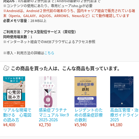
対応OS
iOS最新の２世代前まで / Android最新の２世代前まで
※コンテンツの使用にあたり、専用ビューアisho.jpが必要
※Androidは、Android２世代前の端末のうち、国内キャリア経由で販売されている端
末（Xperia、GALAXY、AQUOS、ARROWS、Nexusなど）にて動作確認しています
必要メモリ容量
28 MB以上
ご利用方法
アクセス型配信サービス（買切型）
同時使用端末数
1
※インターネット経由でのWEBブラウザによるアクセス参照
※導入・利用方法の詳細は
こちら
この商品を買った人は、こんな商品も買っています。
リアルな現場で
感染症プラチナ
レジデントのた
高血圧管理・治
動ける 心電図
マニュアル Ver.9
めの感染症診療
療ガイドライン
の読み方
2025-2026
の鉄則
2025
¥4,400
¥2,750
¥5,940
¥4,180