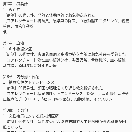
第6章 感染症
1．敗血症
［症例］80代男性．発熱と体動困難で救急搬送された
［コアレクチャー］抗菌薬，感染巣の除去，血行動態モニタリング，輸液
管理，血管作動薬
他
第7章 血液
1．血小板減少症
［症例］50代女性．肉眼的血尿と皮膚黄染を主訴に救急外来を受診した
［コアレクチャー］偽性血小板減少症，凝固異常，骨髄機能，血小板破
壊亢進，原因疾患に対する治療
第8章 内分泌・代謝
1．糖尿病性ケトアシドーシス
［症例］60代男性．頻回の嘔吐をくり返し救急搬送された
［コアレクチャー］糖尿病性ケトアシドーシス（DKA），高血糖性高浸透
圧性症候群（HHS），βヒドロキシ酪酸，細胞外液，インスリン
第9章 その他
1．急性疾患に対する終末期医療
［症例］60代女性．急性疾患による終末期で人工呼吸器からの離脱が困
難となった