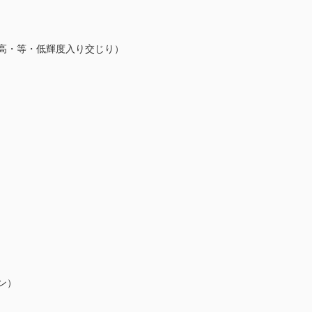
高・等・低輝度入り交じり）
ン）