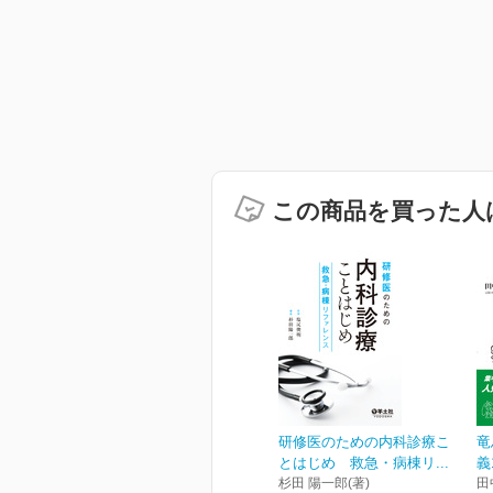
この商品を買った人
研修医のための内科診療こ
竜
とはじめ 救急・病棟リ...
義
杉田 陽一郎(著)
田