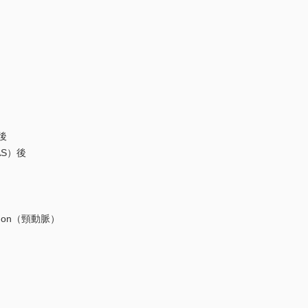
後
S）後
omenon（頸動脈）