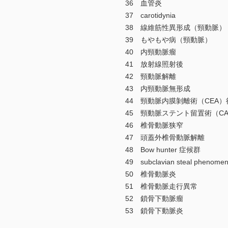
36 血管炎
37 carotidynia
38 線維筋性異形成（頸動脈）
39 もやもや病（頸動脈）
40 内頸動脈瘤
41 放射線照射後
42 頸動脈解離
43 内頸動脈無形成
44 頸動脈内膜剝離術（CEA）
45 頸動脈ステント留置術（CA
46 椎骨動脈狭窄
47 頭蓋外椎骨動脈解離
48 Bow hunter 症候群
49 subclavian steal phen
50 椎骨動脈炎
51 椎骨動脈走行異常
52 鎖骨下動脈瘤
53 鎖骨下動脈炎