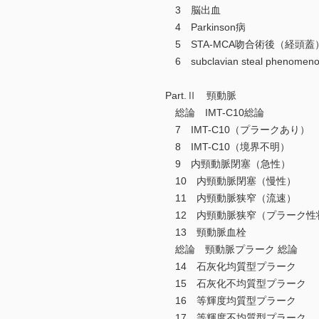
3 脳出血
4 Parkinson病
5 STA-MCA吻合術後（経頭蓋
6 subclavian steal pheno
Part.Ⅱ 頸動脈
総論 IMT-C10総論
7 IMT-C10（プラークあり）
8 IMT-C10（境界不明）
9 内頸動脈閉塞（急性）
10 内頸動脈閉塞（慢性）
11 内頸動脈狭窄（流速）
12 内頸動脈狭窄（プラーク性
13 頸動脈血栓
総論 頸動脈プラーク 総論
14 石灰化均質型プラーク
15 石灰化不均質型プラーク
16 等輝度均質型プラーク
17 等輝度不均質型プラーク