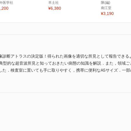
外医学社
羊土社
隊(編)
,200
¥6,380
南江堂
¥3,190
像診断アトラスの決定版！得られた画像を適切な所見として報告できるよ
，典型的な超音波所見と知っておきたい病態の知識を解説．また，領域ご
した．検査室に置いても手に取りやすく，携帯に便利なA5サイズ．一部