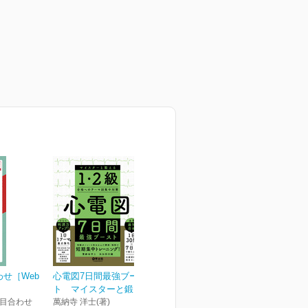
せ［Web
心電図7日間最強ブース
ト マイスターと鍛える...
F目合わせ
萬納寺 洋士(著)