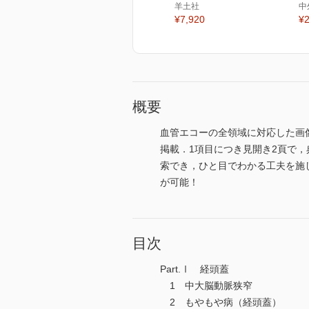
羊土社
中
¥7,920
¥2
概要
血管エコーの全領域に対応した画
掲載．1項目につき見開き2頁で
索でき，ひと目でわかる工夫を施
が可能！
目次
Part.Ⅰ 経頭蓋
1 中大脳動脈狭窄
2 もやもや病（経頭蓋）