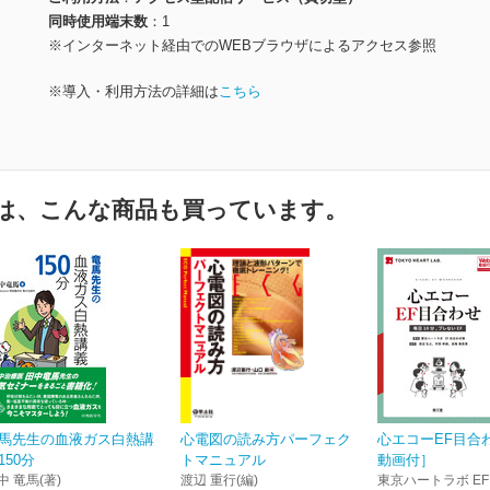
同時使用端末数
1
※インターネット経由でのWEBブラウザによるアクセス参照
※導入・利用方法の詳細は
こちら
は、こんな商品も買っています。
馬先生の血液ガス白熱講
心電図の読み方パーフェク
心エコーEF目合わ
150分
トマニュアル
動画付］
中 竜馬(著)
渡辺 重行(編)
東京ハートラボ E