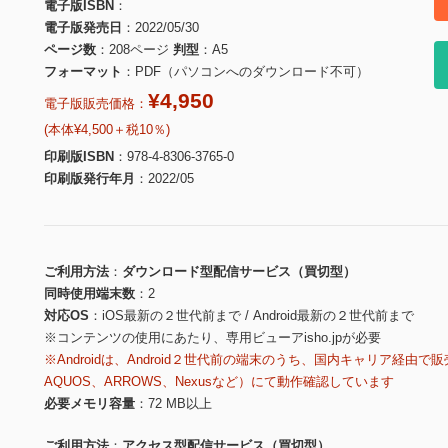
電子版ISBN
電子版発売日
2022/05/30
ページ数
208ページ
判型
A5
フォーマット
PDF（パソコンへのダウンロード不可）
¥4,950
電子版販売価格：
(本体¥4,500＋税10％)
印刷版ISBN
978-4-8306-3765-0
印刷版発行年月
2022/05
ご利用方法
ダウンロード型配信サービス（買切型）
同時使用端末数
2
対応OS
iOS最新の２世代前まで / Android最新の２世代前まで
※コンテンツの使用にあたり、専用ビューアisho.jpが必要
※Androidは、Android２世代前の端末のうち、国内キャリア経由で販
AQUOS、ARROWS、Nexusなど）にて動作確認しています
必要メモリ容量
72 MB以上
ご利用方法
アクセス型配信サービス（買切型）