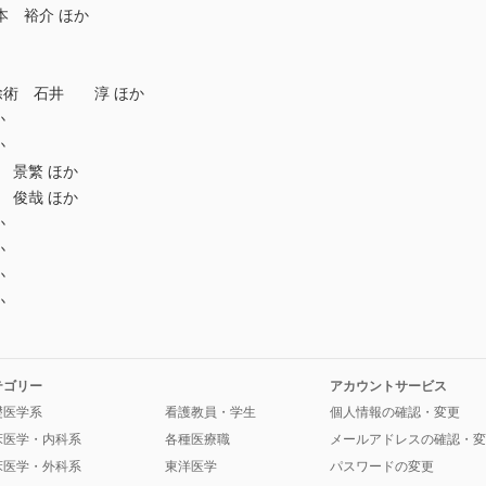
本 裕介 ほか
分切除術 石井 淳 ほか
か
か
 景繁 ほか
 俊哉 ほか
か
か
か
か
テゴリー
アカウントサービス
礎医学系
看護教員・学生
個人情報の確認・変更
床医学・内科系
各種医療職
メールアドレスの確認・変
床医学・外科系
東洋医学
パスワードの変更