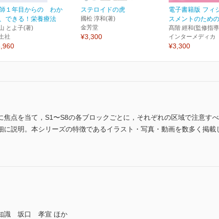
師１年目からの わか
ステロイドの虎
電子書籍版 フィ
、できる！栄養療法
國松 淳和(著)
スメントのための心
金芳堂
山 とよ子(著)
髙階 經和(監修指導
¥3,300
土社
インターメディカ
,960
¥3,300
に焦点を当て，S1〜S8の各ブロックごとに，それぞれの区域で注意す
細に説明。本シリーズの特徴であるイラスト・写真・動画を数多く掲載
知識 坂口 孝宣 ほか