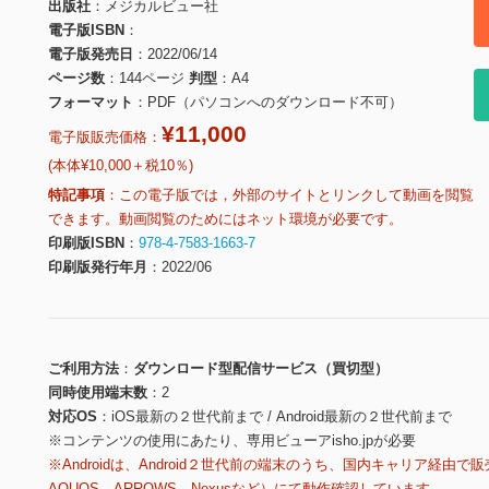
出版社
メジカルビュー社
電子版ISBN
電子版発売日
2022/06/14
ページ数
144ページ
判型
A4
フォーマット
PDF（パソコンへのダウンロード不可）
¥11,000
電子版販売価格：
(本体¥10,000＋税10％)
特記事項
この電子版では，外部のサイトとリンクして動画を閲覧
できます。動画閲覧のためにはネット環境が必要です。
印刷版ISBN
978-4-7583-1663-7
印刷版発行年月
2022/06
ご利用方法
ダウンロード型配信サービス（買切型）
同時使用端末数
2
対応OS
iOS最新の２世代前まで / Android最新の２世代前まで
※コンテンツの使用にあたり、専用ビューアisho.jpが必要
※Androidは、Android２世代前の端末のうち、国内キャリア経由で販
AQUOS、ARROWS、Nexusなど）にて動作確認しています