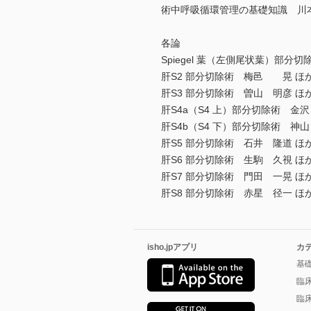
術中呼吸循環管理の基礎知識 川
各論
Spiegel 葉（左側尾状葉）部
肝S2 部分切除術 梅邑 晃 ほ
肝S3 部分切除術 曽山 明彦 ほ
肝S4a（S4 上）部分切除術 金沢
肝S4b（S4 下）部分切除術 神山
肝S5 部分切除術 石井 隆道 ほ
肝S6 部分切除術 生駒 久視 ほ
肝S7 部分切除術 門田 一晃 ほ
肝S8 部分切除術 赤星 径一 ほ
isho.jpアプリ
カ
基
臨
臨