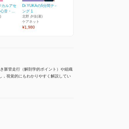
ジカルアセ
Dr.YUKAの5分間ティーチ
音・...
ング 1
)
北野 夕佳(著)
ケアネット
¥1,980
べき脈管走行（解剖学的ポイント）や組織
し，視覚的にもわかりやすく解説してい