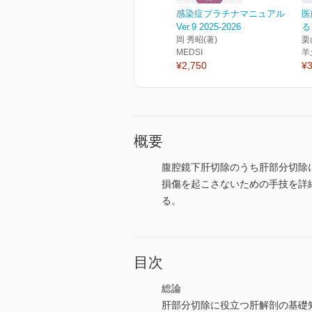
感染症プラチナマニュアル
医
Ver.9 2025-2026
る
岡 秀昭(著)
栗
MEDSI
羊
¥2,750
¥3
概要
腹腔鏡下肝切除のうち肝部分切除
損傷を起こさないための手技を詳
る。
目次
総論
肝部分切除に役立つ肝解剖の基礎