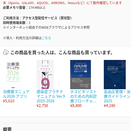
末（Xperia、GALAXY、AQUOS、ARROWS、Nexusなど）にて動作確認しています
必要メモリ容量
174 MB以上
ご利用方法
アクセス型配信サービス（買切型）
同時使用端末数
1
※インターネット経由でのWEBブラウザによるアクセス参照
※導入・利用方法の詳細は
こちら
この商品を買った人は、こんな商品も買っています。
治療薬マニュア
感染症プラチナ
ホスピタリスト
高血圧管理・治
ル2026 アプリ
マニュアル Ver.9
のための内科診
療ガイドライン
¥5,610
2025-2026
療フローチャ...
2025
¥2,750
¥8,800
¥4,180
概要