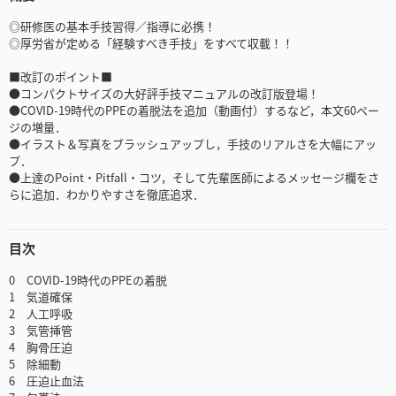
◎研修医の基本手技習得／指導に必携！
◎厚労省が定める「経験すべき手技」をすべて収載！！
■改訂のポイント■
●コンパクトサイズの大好評手技マニュアルの改訂版登場！
●COVID-19時代のPPEの着脱法を追加（動画付）するなど，本文60ペー
ジの増量．
●イラスト＆写真をブラッシュアップし，手技のリアルさを大幅にアッ
プ．
●上達のPoint・Pitfall・コツ，そして先輩医師によるメッセージ欄をさ
らに追加．わかりやすさを徹底追求．
目次
0 COVID-19時代のPPEの着脱
1 気道確保
2 人工呼吸
3 気管挿管
4 胸骨圧迫
5 除細動
6 圧迫止血法