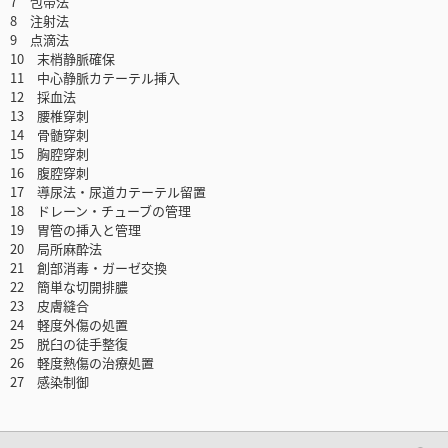
7 包帯法
8 注射法
9 点滴法
10 末梢静脈確保
11 中心静脈カテーテル挿入
12 採血法
13 腰椎穿刺
14 骨髄穿刺
15 胸腔穿刺
16 腹腔穿刺
17 導尿法・尿道カテーテル留置
18 ドレーン・チューブの管理
19 胃管の挿入と管理
20 局所麻酔法
21 創部消毒・ガーゼ交換
22 簡単な切開排膿
23 皮膚縫合
24 軽度外傷の処置
25 脱臼の徒手整復
26 軽度熱傷の治療処置
27 感染制御