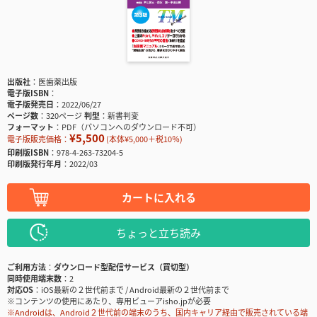
出版社
医歯薬出版
電子版ISBN
電子版発売日
2022/06/27
ページ数
320ページ
判型
新書判変
フォーマット
PDF（パソコンへのダウンロード不可）
¥5,500
電子版販売価格：
(本体¥5,000＋税10％)
印刷版ISBN
978-4-263-73204-5
印刷版発行年月
2022/03
カートに入れる
ちょっと立ち読み
ご利用方法
ダウンロード型配信サービス（買切型）
同時使用端末数
2
対応OS
iOS最新の２世代前まで / Android最新の２世代前まで
※コンテンツの使用にあたり、専用ビューアisho.jpが必要
※Androidは、Android２世代前の端末のうち、国内キャリア経由で販売されている端