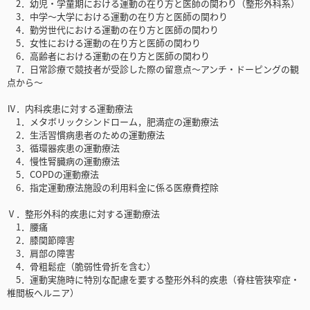
2．幼児・学童期における運動の在り方と医師の関わり（整形外科系）
3．中学～大学における運動の在り方と医師の関わり
4．勤労世代における運動の在り方と医師の関わり
5．女性における運動の在り方と医師の関わり
6．高齢者における運動の在り方と医師の関わり
7．日常診療で競技者が受診した際の留意点～アンチ・ドーピングの観
点から～
Ⅳ．内科疾患に対する運動療法
1．メタボリックシンドローム，肥満症の運動療法
2．生活習慣病患者のための運動療法
3．循環器疾患の運動療法
4．慢性腎臓病の運動療法
5．COPDの運動療法
6．指定運動療法施設の利用料金に係る医療費控除
Ⅴ．整形外科的疾患に対する運動療法
1．腰痛
2．膝関節障害
3．肩部の障害
4．骨粗鬆症（脆弱性骨折を含む）
5．運動実施時に特別な配慮を要する整形外科的疾患（脊柱管狭窄症・
椎間板ヘルニア）