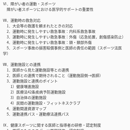
Ⅵ．障がい者の運動・スポーツ
障がい者スポーツにおける医学的サポートの重要性
Ⅶ．運動時の救急対応
1．大会等の救護を頼まれたときの対応
2．運動時に発生しやすい救急事故：内科系救急事故
3．運動時に発生しやすい救急事故：外傷（応急処置，創傷感染防止）
4．運動時に発生しやすい救急事故：頭・頚部外傷
5．スポーツ事故の損害賠償事例と医師の責任の範囲（スポーツ法医
学）
Ⅷ．運動施設との連携
1．医師から見た運動施設等との連携
2．医師との連携で期待されること（運動施設側→医師）
3．運動施設と連携のポイント
1）健康増進施設
2）医療法42条疾病予防運動施設
3）自治体の運動施設
4）民間の運動施設・フィットネスクラブ
4．運動関連資源マップ
5．運動連携パス・運動療法連携パス
Ⅸ．健康スポーツに関する医師と指導者の研修・認定制度