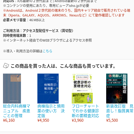
対応OS
iOS最新の２世代前まで / Android最新の２世代前まで
※コンテンツの使用にあたり、専用ビューアisho.jpが必要
※Androidは、Android２世代前の端末のうち、国内キャリア経由で販売されている端
末（Xperia、GALAXY、AQUOS、ARROWS、Nexusなど）にて動作確認しています
必要メモリ容量
46 MB以上
ご利用方法
アクセス型配信サービス（買切型）
同時使用端末数
1
※インターネット経由でのWEBブラウザによるアクセス参照
※導入・利用方法の詳細は
こちら
この商品を買った人は、こんな商品も買っています。
総合内科病棟マ
病棟指示と頻用
フローチャート
新装改訂版 見
ニュアル 疾患
薬の使い方 決
でわかる健康診
直し！脂質異常
ごとの管理
定版
断の要精査対応
症
¥6,160
¥4,950
¥3,960
¥5,500