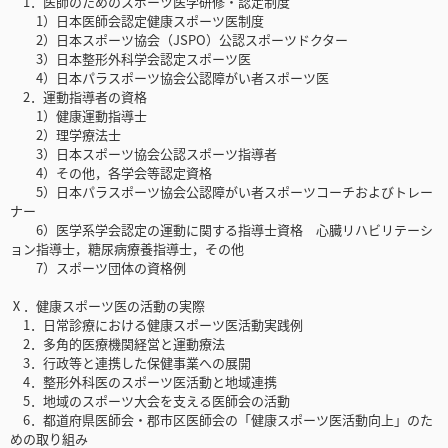
1．医師のためのスポーツ医学研修・認定制度
1）日本医師会認定健康スポーツ医制度
2）日本スポーツ協会（JSPO）公認スポーツドクター
3）日本整形外科学会認定スポーツ医
4）日本パラスポーツ協会公認障がい者スポーツ医
2．運動指導者の資格
1）健康運動指導士
2）理学療法士
3）日本スポーツ協会公認スポーツ指導者
4）その他，各学会等認定資格
5）日本パラスポーツ協会公認障がい者スポーツコーチおよびトレー
ナー
6）医学系学会認定の運動に関する指導士資格 心臓リハビリテーシ
ョン指導士，糖尿病療養指導士，その他
7）スポーツ団体の資格例
Ⅹ．健康スポーツ医の活動の実際
1．日常診療における健康スポーツ医活動実践例
2．多角的医療機関経営と運動療法
3．行政等と連携した保健事業への展開
4．整形外科医のスポーツ医活動と地域連携
5．地域のスポーツ大会を支える医師会の活動
6．都道府県医師会・郡市区医師会の「健康スポーツ医活動向上」のた
めの取り組み