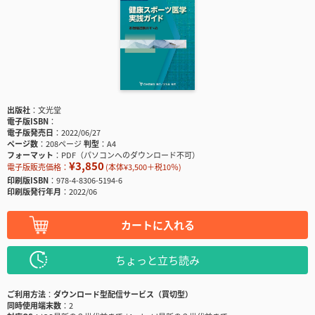
出版社
文光堂
電子版ISBN
電子版発売日
2022/06/27
ページ数
208ページ
判型
A4
フォーマット
PDF（パソコンへのダウンロード不可）
¥3,850
電子版販売価格：
(本体¥3,500＋税10％)
印刷版ISBN
978-4-8306-5194-6
印刷版発行年月
2022/06
カートに入れる
ちょっと立ち読み
ご利用方法
ダウンロード型配信サービス（買切型）
同時使用端末数
2