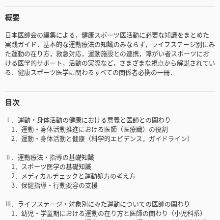
概要
日本医師会の編集による，健康スポーツ医活動に必要な知識をまとめた
実践ガイド．基本的な運動療法の知識のみならず，ライフステージ別にみ
た運動の在り方，救急対応，運動施設との連携，障がい者スポーツにお
ける医学的サポート，活動の実際など，さまざまな視点から解説されてい
る．健康スポーツ医学に関わるすべての関係者必携の一冊．
目次
Ⅰ．運動・身体活動の健康における意義と医師との関わり
1．運動・身体活動推進における医師（医療職）の役割
2．運動・身体活動と健康（科学的エビデンス，ガイドライン）
Ⅱ．運動療法・指導の基礎知識
1．スポーツ医学の基礎知識
2．メディカルチェックと運動処方の考え方
3．保健指導・行動変容の支援
Ⅲ．ライフステージ・対象別にみた運動についての医師の関わり
1．幼児・学童期における運動の在り方と医師の関わり（小児科系）