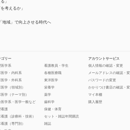
える」
を考えるか」
「地域」で向上させる時代へ
テゴリー
アカウントサービス
礎医学系
看護教員・学生
個人情報の確認・変更
床医学・内科系
各種医療職
メールアドレスの確認・変
床医学・外科系
東洋医学
パスワードの変更
床医学（領域別）
栄養学
かかりつけ書店の確認・変
床医学（テーマ別）
薬学
マイ本棚
会医学系・医学一般など
歯科学
購入履歴
礎看護
保健・体育
床看護（診療科・技術）
セット・雑誌年間購読
床看護（専門別）
雑誌