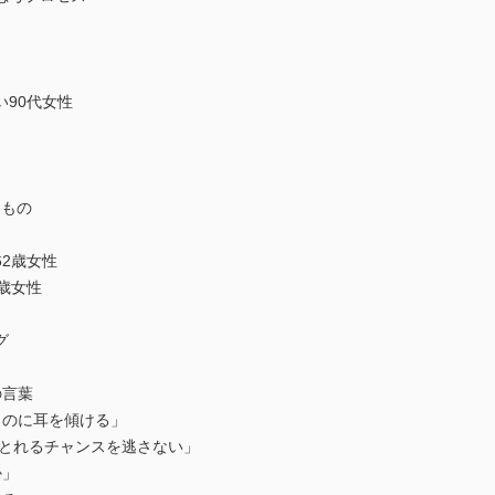
90代女性
るもの
2歳女性
歳女性
グ
の言葉
のに耳を傾ける」
じとれるチャンスを逃さない」
か」