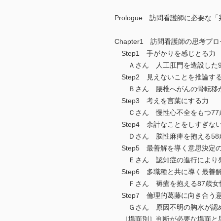
Prologue 訪問看護師に必要な
Chapter1 訪問看護師の思考プ
Step1 手がかりを感じとる力
Ａさん 人工肛門を造設した9
Step2 見えないことを推論す
Ｂさん 腰椎へがんの骨転移が
Step3 考えを言葉にする力
Ｃさん 慢性心不全をもつ77
Step4 余計なことをしすぎな
Ｄさん 脳性麻痺を抱える58
Step5 最善解を導く意思決定
Ｅさん 認知症の進行により発
Step6 多職種と共に導く最善
Ｆさん 褥瘡を抱える87歳女
Step7 倫理的葛藤に向き合う
Ｇさん 原因不明の胸水が認め
［場面別］判断が必要な場面と