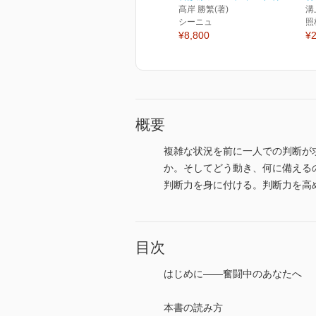
髙岸 勝繁(著)
溝
シーニュ
照
¥8,800
¥2
概要
複雑な状況を前に一人での判断が
か。そしてどう動き、何に備える
判断力を身に付ける。判断力を高
目次
はじめに――奮闘中のあなたへ
本書の読み方