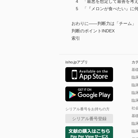
4 「最悪を想定して最善を考
5 「『メロンが食べたい』に何
おわりに――判断力は「チーム」
判断のポイントINDEX
索引
isho.jpアプリ
カ
基
臨
臨
臨
臨
社
シリアル番号をお持ちの方
基
シリアル番号登録
臨
臨