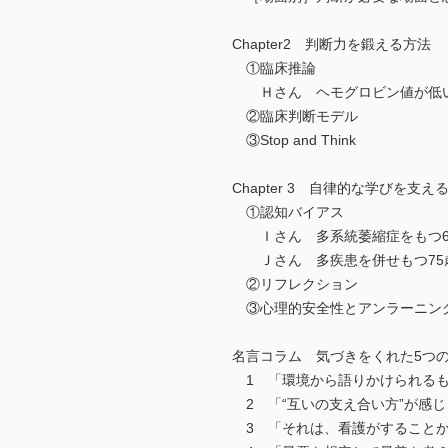
Chapter2 判断力を鍛える方法
①臨床推論
Ｈさん ヘモグロビン値が低い
②臨床判断モデル
③Stop and Think
Chapter 3 自律的な学びを支え
①認知バイアス
Ｉさん 多系統萎縮症をもつ6
Ｊさん 多疾患を併せもつ75
②リフレクション
③心理的安全性とアンラーニン
名言コラム 気づきをくれた5つ
1 「環境から語りかけられるも
2 「“互いの支え合い方”が感
3 「それは、看護がすること