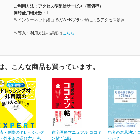
ご利用方法
アクセス型配信サービス（買切型）
同時使用端末数
1
※インターネット経由でのWEBブラウザによるアクセス参照
※導入・利用方法の詳細は
こちら
は、こんな商品も買っています。
瘡・創傷のドレッシング
在宅医療マニュアル ココキ
患者の意思決定
・外用薬の選び方と使...
ン帖 第2版
るか？