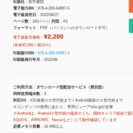
出版社
医学書院
電子版ISBN
978-4-260-64887-5
電子版発売日
2022/06/27
ページ数
160ページ
判型
A5
フォーマット
PDF（パソコンへのダウンロード不可）
¥2,200
電子版販売価格：
(本体¥2,000＋税10％)
印刷版ISBN
978-4-260-04887-3
印刷版発行年月
2022/06
ご利用方法
ダウンロード型配信サービス（買切型）
同時使用端末数
3
対応OS
iOS最新の２世代前まで / Android最新の２世代前まで
※コンテンツの使用にあたり、専用ビューアisho.jpが必要
※Androidは、Android２世代前の端末のうち、国内キャリア経由で販
AQUOS、ARROWS、Nexusなど）にて動作確認しています
必要メモリ容量
16 MB以上