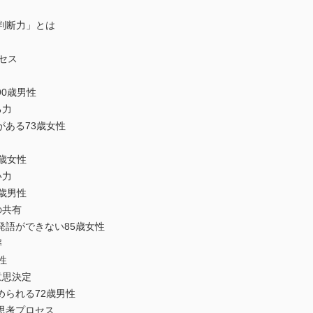
「判断力」とは
ロセス
0歳男性
る力
ある73歳女性
歳女性
い力
歳男性
の共有
語ができない85歳女性
解
性
意思決定
られる72歳男性
思考プロセス