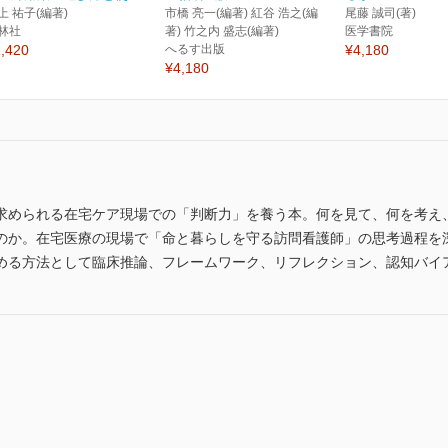
上 祐子(編著)
市橋 亮一(編著) 紅谷 浩之(編
尾藤 誠司(著)
林社
著) 竹之内 盛志(編著)
医学書院
,420
へるす出版
¥4,180
¥4,180
求められる在宅ケア現場での「判断力」を養う本。何を見て、何を考え
のか。在宅医療の現場で「命と暮らしを守る訪問看護師」の思考過程を
める方法として臨床推論、フレームワーク、リフレクション、認知バイ