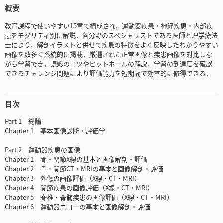
概要
教育課程で使いやすい15章で構成され，運動器疾患・神経疾患・内部疾
患をモダリティ別に解説．各分野のスペシャリストである医師と理学療法
士により，解剖イラストと併せて疾患の特徴をよく反映したわかりやすい
画像を数多く系統的に掲載．厳選された正常画像と疾患画像を対比しな
がら学習でき，読影のコツやピットホールの解説，学習の到達度を確認
できるチャレンジ問題により評価能力を短期間で効率的に修得できる．
目次
Part 1 総論
Chapter 1 基本画像診断・評価学
Part 2 運動器疾患の画像
Chapter 1 骨・関節X線の基本と画像解剖・評価
Chapter 2 骨・関節CT・MRIの基本と画像解剖・評価
Chapter 3 外傷の画像評価（X線・CT・MRI）
Chapter 4 関節疾患の画像評価（X線・CT・MRI）
Chapter 5 脊椎・脊髄疾患の画像評価（X線・CT・MRI）
Chapter 6 運動器エコーの基本と画像解剖・評価