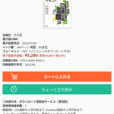
出版社
文光堂
電子版ISBN
電子版発売日
2022/07/04
ページ数
348ページ
判型
B5変型
フォーマット
PDF（パソコンへのダウンロード不可）
¥5,280
電子版販売価格：
(本体¥4,800＋税10％)
印刷版ISBN
978-4-8306-4598-3
印刷版発行年月
2022/06
カートに入れる
ちょっと立ち読み
ご利用方法
ダウンロード型配信サービス（買切型）
同時使用端末数
2
対応OS
iOS最新の２世代前まで / Android最新の２世代前まで
※コンテンツの使用にあたり、専用ビューアisho.jpが必要