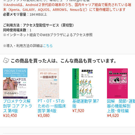
※Androidは、Android２世代前の端末のうち、国内キャリア経由で販売されている端
末（Xperia、GALAXY、AQUOS、ARROWS、Nexusなど）にて動作確認しています
必要メモリ容量
184 MB以上
ご利用方法
アクセス型配信サービス（買切型）
同時使用端末数
1
※インターネット経由でのWEBブラウザによるアクセス参照
※導入・利用方法の詳細は
こちら
この商品を買った人は、こんな商品も買っています。
プロメテウス解
PT・OT・STの
基礎運動学 第7
図解 関節･運
剖学 コア アトラ
ための 一般臨床
版
器の機能解剖
ス 第4版
医学 第4版
¥7,920
上肢･脊柱編
¥10,450
¥3,080
¥4,620