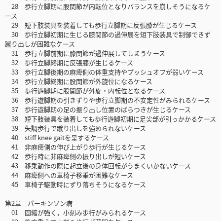
28 歩行立脚期に股関節が内転位となりバランスを崩しそうになるケ
ース
29 短下肢装具を装着しても歩行立脚期に反張膝が生じるケース
30 歩行立脚初期に生じる膝関節の過伸展を短下肢装具で制御できず
蹴り出しが困難なケース
31 歩行立脚前期に膝関節が過伸展してしまうケース
32 歩行立脚終期に反張膝が生じるケース
33 歩行立脚後期の麻痺側の体重支持やプッシュオフが弱いケース
34 歩行立脚終期に股関節が外旋位になるケース
35 歩行遊脚期に股関節が外旋・内転位となるケース
36 歩行遊脚期の引きずりや歩行立脚期の不安定性がみられるケース
37 歩行遊脚期の足の振り出し位置のばらつきが生じるケース
38 短下肢装具を装着しても歩行遊脚初期に足尖部が引っかかるケース
39 失調歩行で蹴り出しを強められないケース
40 stiff knee gaitを呈するケース
41 非麻痺側の伸び上がり歩行が生じるケース
42 歩行時に非麻痺側の振り出しが短いケース
43 移乗動作の際に起立後の身体回転がうまくいかないケース
44 麻痺側への車椅子移乗が困難なケース
45 車椅子駆動時にずり落ちそうになるケース
第2章 パーキンソン病
01 固縮が強く，小刻み歩行がみられるケース