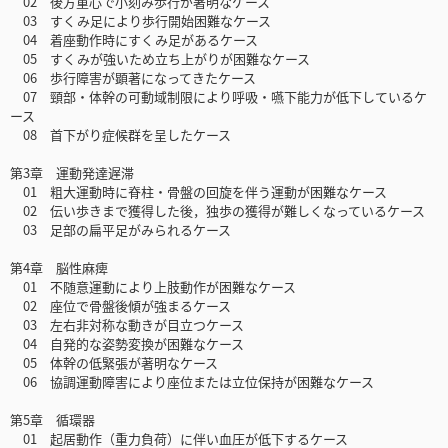
02 後方重心で小刻み歩行が著明なケース
03 すくみ足により歩行開始困難なケース
04 着座動作時にすくみ足があるケース
05 すくみが強いため立ち上がりが困難なケース
06 歩行障害が顕著になってきたケース
07 頸部・体幹の可動域制限により呼吸・嚥下能力が低下しているケ
ース
08 首下がり症候群を呈したケース
第3章 運動発達遅滞
01 粗大運動時に脊柱・骨盤の回旋を伴う運動が困難なケース
02 伝い歩きまで獲得した後，独歩の獲得が難しくなっているケース
03 足部の扁平足がみられるケース
第4章 脳性麻痺
01 不随意運動により上肢動作が困難なケース
02 座位で骨盤後傾が強まるケース
03 左右非対称な動きが目立つケース
04 自発的な姿勢変換が困難なケース
05 体幹の低緊張が著明なケース
06 協調運動障害により座位または立位保持が困難なケース
第5章 循環器
01 起居動作（重力負荷）に伴い血圧が低下するケース