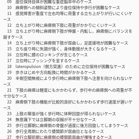
09 座位保持自体が困難な重症脳卒中のケース
10 麻痺側への傾斜姿勢により座位保持や歩行が困難なケース
11 感覚障害が重度で左右均等に荷重する立ち上がりが行いにくいケ
ース
12 立ち上がり時に麻痺側下肢に荷重がかかりにくいケース
13 立ち上がり時に麻痺側下肢が伸展・内転し，麻痺側にバランスを
崩すケース
14 立ち上がり時に麻痺側下肢が屈曲し，足底接地が困難なケース
15 立ち座り時に失調が強く，身体動揺が大きくなるケース
16 立位時に膝のロッキングが生じるケース
17 立位時にプッシングを呈するケース
18 lateropulsion（側方突進）のために立位保持が困難なケース
19 歩きはじめや方向転換に時間がかかるケース
20 半側空間無視により歩行時に麻痺側下肢へ注意を向けられないケ
ース
21 下肢の麻痺は軽度にもかかわらず，歩行中の麻痺側への荷重が不
十分なケース
22 麻痺側下肢の機能が比較的良好にもかかわらず歩行速度が遅いケ
ース
23 上肢の緊張が強く歩行時に体幹回旋が得られないケース
24 無意識下では立脚期の収縮が不十分なケース
25 歩行立脚期に麻痺側の骨盤が過度に後方回旋してしまうケース
26 歩行全周期にわたり膝関節が屈曲位となるケース
27 歩行立脚前期に麻痺側の膝関節屈曲が増強するケース