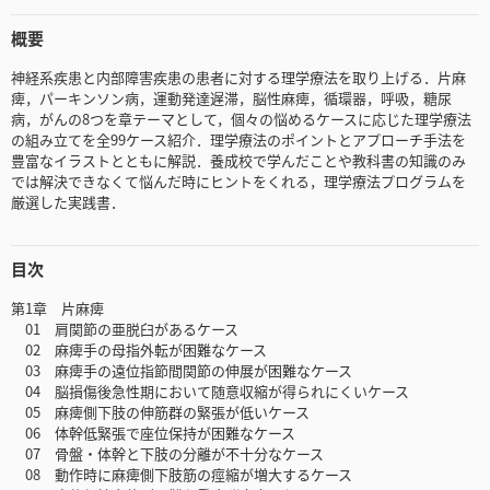
概要
神経系疾患と内部障害疾患の患者に対する理学療法を取り上げる．片麻
痺，パーキンソン病，運動発達遅滞，脳性麻痺，循環器，呼吸，糖尿
病，がんの8つを章テーマとして，個々の悩めるケースに応じた理学療法
の組み立てを全99ケース紹介．理学療法のポイントとアプローチ手法を
豊富なイラストとともに解説．養成校で学んだことや教科書の知識のみ
では解決できなくて悩んだ時にヒントをくれる，理学療法プログラムを
厳選した実践書．
目次
第1章 片麻痺
01 肩関節の亜脱臼があるケース
02 麻痺手の母指外転が困難なケース
03 麻痺手の遠位指節間関節の伸展が困難なケース
04 脳損傷後急性期において随意収縮が得られにくいケース
05 麻痺側下肢の伸筋群の緊張が低いケース
06 体幹低緊張で座位保持が困難なケース
07 骨盤・体幹と下肢の分離が不十分なケース
08 動作時に麻痺側下肢筋の痙縮が増大するケース