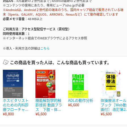
対応OS
iOS最新の２世代前まで / Android最新の２世代前まで
※コンテンツの使用にあたり、専用ビューアisho.jpが必要
※Androidは、Android２世代前の端末のうち、国内キャリア経由で販売されている端
末（Xperia、GALAXY、AQUOS、ARROWS、Nexusなど）にて動作確認しています
必要メモリ容量
48 MB以上
ご利用方法
アクセス型配信サービス（買切型）
同時使用端末数
1
※インターネット経由でのWEBブラウザによるアクセス参照
※導入・利用方法の詳細は
こちら
この商品を買った人は、こんな商品も買っています。
ホスピタリスト
機能解剖学的触
ADLの動作分析
体操療法オール
のための内科診
診技術 動画プラ
¥6,600
ブック［Web動
療フローチャ...
ス 下肢・体...
画付］ 改訂第2..
¥8,800
¥6,600
¥6,600