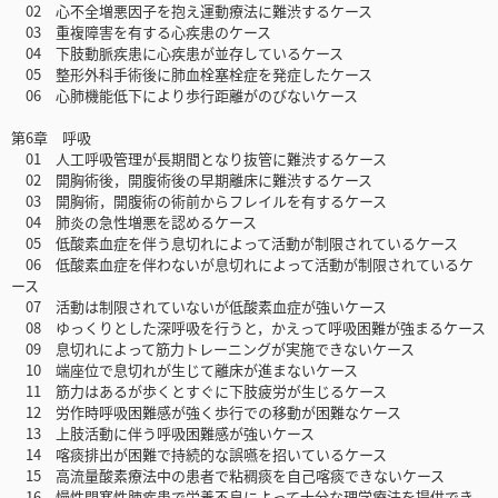
02 心不全増悪因子を抱え運動療法に難渋するケース
03 重複障害を有する心疾患のケース
04 下肢動脈疾患に心疾患が並存しているケース
05 整形外科手術後に肺血栓塞栓症を発症したケース
06 心肺機能低下により歩行距離がのびないケース
第6章 呼吸
01 人工呼吸管理が長期間となり抜管に難渋するケース
02 開胸術後，開腹術後の早期離床に難渋するケース
03 開胸術，開腹術の術前からフレイルを有するケース
04 肺炎の急性増悪を認めるケース
05 低酸素血症を伴う息切れによって活動が制限されているケース
06 低酸素血症を伴わないが息切れによって活動が制限されているケ
ース
07 活動は制限されていないが低酸素血症が強いケース
08 ゆっくりとした深呼吸を行うと，かえって呼吸困難が強まるケース
09 息切れによって筋力トレーニングが実施できないケース
10 端座位で息切れが生じて離床が進まないケース
11 筋力はあるが歩くとすぐに下肢疲労が生じるケース
12 労作時呼吸困難感が強く歩行での移動が困難なケース
13 上肢活動に伴う呼吸困難感が強いケース
14 喀痰排出が困難で持続的な誤嚥を招いているケース
15 高流量酸素療法中の患者で粘稠痰を自己喀痰できないケース
16 慢性閉塞性肺疾患で栄養不良によって十分な理学療法を提供でき