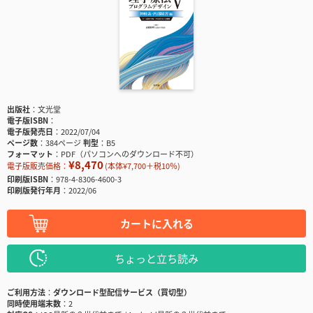
出版社
文光堂
電子版ISBN
電子版発売日
2022/07/04
ページ数
384ページ
判型
B5
フォーマット
PDF（パソコンへのダウンロード不可）
¥8,470
電子版販売価格：
(本体¥7,700＋税10％)
印刷版ISBN
978-4-8306-4600-3
印刷版発行年月
2022/06
カートに入れる
ちょっと立ち読み
ご利用方法
ダウンロード型配信サービス（買切型）
同時使用端末数
2