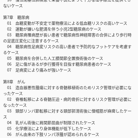
ないケース
第7章 糖尿病
01 血糖変動が不安定で薬物療法による低血糖リスクの高いケース
02 運動が嫌いな肥満を伴う小児2型糖尿病のケース
03 糖尿病罹病歴が長い患者で糖尿病性神経障害の合併により歩行時
の足底圧変化に注意するケース
04 糖尿病性足病変リスクの高い患者で予防的なフットケアを考慮す
るケース
05 糖尿病を合併した人工膝関節全置換術後のケース
06 足に傷があるが歩行獲得を目指す糖尿病患者のケース
07 足病変により痛みが強いケース
第8章 がん
01 造血器悪性腫瘍に対する骨髄移植術のためリスク管理が必要にな
ったケース
02 脊椎転移による脊髄圧迫・病的骨折に対するリスク管理が必要に
なったケース
03 頸部リンパ節転移に対する頸部郭清術後に僧帽筋が麻痺したケー
ス
04 乳がん術後に肩関節屈曲が制限されたケース
05 化学療法により身体機能が低下したケース
06 がん由来の下肢リンパ浮腫が認められるケース