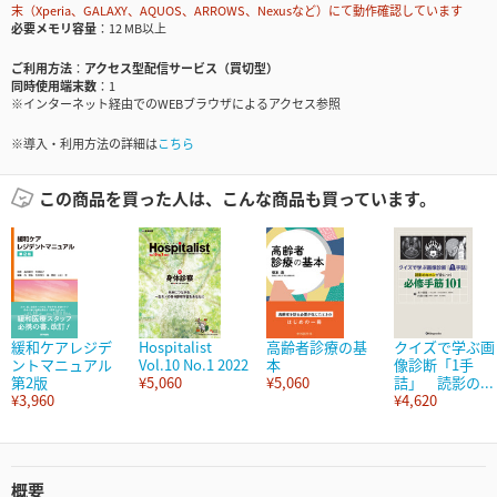
末（Xperia、GALAXY、AQUOS、ARROWS、Nexusなど）にて動作確認しています
必要メモリ容量
12 MB以上
ご利用方法
アクセス型配信サービス（買切型）
同時使用端末数
1
※インターネット経由でのWEBブラウザによるアクセス参照
※導入・利用方法の詳細は
こちら
この商品を買った人は、こんな商品も買っています。
緩和ケアレジデ
Hospitalist
高齢者診療の基
クイズで学ぶ画
ントマニュアル
Vol.10 No.1 2022
本
像診断「1手
第2版
¥5,060
¥5,060
詰」 読影の...
¥3,960
¥4,620
概要