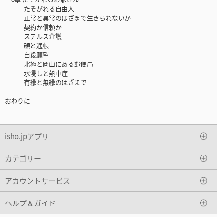
たそがれる自由人
正常と異常のはざまで生きられないか
契約か信頼か
ステルス介護
顔と通帳
自殺願望
北極と岡山にある郵便局
水浸しと熱中症
有縁と無縁のはざまで
おわりに
isho.jpアプリ
カテゴリー
アカウントサービス
ヘルプ＆ガイド