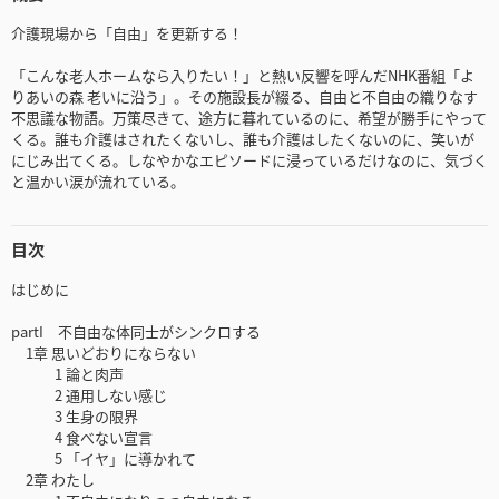
介護現場から「自由」を更新する！
「こんな老人ホームなら入りたい！」と熱い反響を呼んだNHK番組「よ
りあいの森 老いに沿う」。その施設長が綴る、自由と不自由の織りなす
不思議な物語。万策尽きて、途方に暮れているのに、希望が勝手にやって
くる。誰も介護はされたくないし、誰も介護はしたくないのに、笑いが
にじみ出てくる。しなやかなエピソードに浸っているだけなのに、気づく
と温かい涙が流れている。
目次
はじめに
partI 不自由な体同士がシンクロする
1章 思いどおりにならない
1 論と肉声
2 通用しない感じ
3 生身の限界
4 食べない宣言
5 「イヤ」に導かれて
2章 わたし