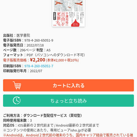
出版社
医学書院
電子版ISBN
978-4-260-65051-9
電子版発売日
2022/07/18
ページ数
296ページ
判型
A5
フォーマット
PDF（パソコンへのダウンロード不可）
¥2,200
電子版販売価格：
(本体¥2,000＋税10％)
印刷版ISBN
978-4-260-05051-7
印刷版発行年月
2022/07
カートに入れる
ちょっと立ち読み
ご利用方法
ダウンロード型配信サービス（買切型）
同時使用端末数
3
対応OS
iOS最新の２世代前まで / Android最新の２世代前まで
※コンテンツの使用にあたり、専用ビューアisho.jpが必要
※Androidは、Android２世代前の端末のうち、国内キャリア経由で販売されている端