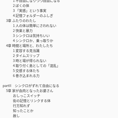
1 不自由になりつつ自由になる
2 ぼくの体
3 「実感」という事実
4 記憶フォルダーのふしぎ
3章 ふたりのわたし
1 人の体は簡単にさわれない
2 快楽と暴力
3 シンクロは気持ちいい
4 シンクロか、乗っ取りか
4章 時間と場所と、わたしたち
1 変容する見当識
2 タイムスリップ
3 時と場が得られない
4 取り付く島としての「混乱」
5 交感する体たち
6 巻き込まれる力
partII シンクロがずれて自由になる
5章 家が血肉となったお婆さん
おしっこスイッチ
街の記憶とリンクする体
行方知れず
知ったことか
赦し