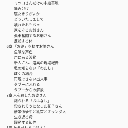
ミツコさんだけの中継基地
痛み分け
寝たきりがよか
どういたしまして
壊れたおもちゃ
家を守るお爺さん
孤軍奮闘するお爺さん
反転する体
6章 「お婆」を探すお婆さん
危険な声色
声にある波動
新人さん、迫真の現場報告
私の知らない「わたし」
ぼくの場合
再現できない出来事
タブーにふれる
タブーからの解放
7章 人を殺したお婆さん
創られる「おはなし」
殺されそうになった花子さん
離婚係争中と乳首とオランダ人
生き返る母
躍動する知性
8章 たそがれるお爺さん