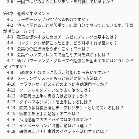
3-6 米国ではどのようにレジデントを評価していますか？
第4章 組織マネジメント
4-1 リーダーシップって学べるものですか？
4-2 他人に任せることが苦手で，結局自分でやってしまいます。仕事
が増える一方です……。
4-3 改革を促進するためのチームビルディングの基本とは？
4-4 コンフリクトが起こったとき，どう対処すれば良いか？
4-5 会議の企画進行をうまくこなすコツは？
4-6 会議やカンファレンスで遅刻や欠席を減らすには？
4-7 新しいワーキング・グループや勉強会を企画するにはどうしたら
良いですか？
4-8 当直表をどのように作成，調整したら良いですか？
4-9 メーリングリストをもっと有効に使う方法は？
4-10 クラウドサービスをどのように有効活用するか？
4-11 ソーシャルメディアをうまく使うには？
4-12 企画書の上手な書き方はありますか？
4-13 タイムマネジメントを上手にするには？
4-14 院内の多職種連携にチーフレジデントとして関わるには？
4-15 医学生を上手に勧誘するコツは？
4-16 採用過程でのアドバイスはありますか？
4-17 イノベーションと改善活動はどう違う？
4-18 研修医向け！仕事外のイベントを活用するには？