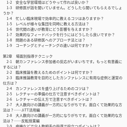
1-2 安全な学習環境はどうやって作れば良いか？
1-3 研修医が話を聞いていません。どうしたら聞いてもらえるでしょ
うか？
1-4 忙しい臨床現場で効率的に教えるコツはありますか？
1-5 レベルが様々な集団を同時に教える方法は？
1-6 世代間の違いが教育にどう影響を与えますか？
1-7 効果的なフィードバックを行うにはどうしたら良いですか？
1-8 問題のある研修医へのアプローチ法とは？
1-9 コーチングとティーチングの違いは何ですか？
第2章 場面別指導テクニック
2-1 朝カンファレンス参加者の反応がいまいちです。もっと有意義に
するには？
2-2 臨床推論を教えるためのポイントは何ですか？
2-3 臨床推論教育を目的としたカンファレンスに有用な症例と運営の
仕方は？
2-4 カンファレンスを盛り上げるためのコツは？
2-5 レクチャーの準備の仕方で注意すべきポイントは？
2-6 レクチャーの伝え方で注意すべきポイントは？
2-7 大人数向けの講義が一方的になりがちです。面白くて効果的な方
法は？──JiTT活用編
2-8 大人数向けの講義が一方的になりがちです。面白くて効果的な方
法は？──反転授業編
2-9 病棟などで少人数相手の指導で役立つポイントは？