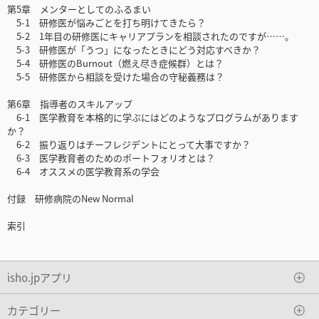
第5章 メンターとしてのふるまい
5-1 研修医が悩みごとを打ち明けてきたら？
5-2 1年目の研修医にキャリアプランを相談されたのですが……。
5-3 研修医が「うつ」になったときにどう対応すべきか？
5-4 研修医のBurnout（燃え尽き症候群）とは？
5-5 研修医から相談を受けた場合の守秘義務は？
第6章 指導者のスキルアップ
6-1 医学教育を本格的に学ぶにはどのようなプログラムがあります
か？
6-2 振り返りはチーフレジデントにとって大事ですか？
6-3 医学教育者のためのポートフォリオとは？
6-4 オススメの医学教育系の学会
付録 研修病院のNew Normal
索引
isho.jpアプリ
カテゴリー