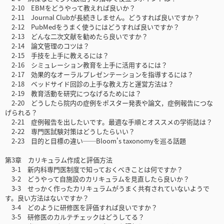
2-10 EBMをどうやって教えれば良いか？
2-11 Journal Clubが長続きしません。どうすれば良いですか？
2-12 PubMedをうまく使うにはどうすれば良いですか？
2-13 どんな二次文献を勧めたら良いですか？
2-14 論文管理のコツは？
2-15 手技を上手に教えるには？
2-16 シミュレーション教育を上手に活用するには？
2-17 効果的なオーラルプレゼンテーションを指導するには？
2-18 ベッドサイド回診の上手な教え方と運営方法は？
2-19 教育活動を研究につなげるためには？
2-20 どうしたら院内の症例をポスター発表や論文，症例報告につな
げられる？
2-21 症例報告を出したいです。最適な手順とオススメの学術誌は？
2-22 専門医試験対策はどうしたらいい？
2-23 目的と目標の違い──Bloom's taxonomyを巡る話題
第3章 カリキュラム作成と評価方法
3-1 新内科専門医制度で知っておくべきことは何ですか？
3-2 どうやって自施設のカリキュラムを見直したら良いか？
3-3 せっかく作ったカリキュラムがうまく共有されていないようで
す。良い方法はないですか？
3-4 どのように研修医を評価すれば良いですか？
3-5 研修医のカルテチェックはどうしてる？