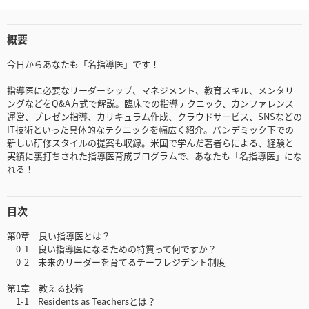
概要
今日からあなたも「名指導医」です！
指導医に必要なリーダーシップ、マネジメント、教育スキル、メンタリ
ングなどをQ&A方式で解説。臨床での指導テクニック、カンファレンス
運営、プレゼン指導、カリキュラム作成、クラウドサービス、SNSなどの
IT技術といった具体的なテクニックを幅広く紹介。パンデミック下での
新しい研修スタイルの提案も収録。米国で学んだ著者らによる、経験と
実績に裏打ちされた指導医育成プログラムで、あなたも「名指導医」にな
れる！
目次
第0章 良い指導医とは？
0-1 良い指導医になるための特質って何ですか？
0-2 未来のリーダーを育てるチーフレジデント制度
第1章 教える技術
1-1 Residents as Teachersとは？