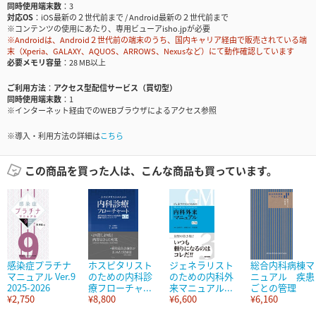
同時使用端末数
3
対応OS
iOS最新の２世代前まで / Android最新の２世代前まで
※コンテンツの使用にあたり、専用ビューアisho.jpが必要
※Androidは、Android２世代前の端末のうち、国内キャリア経由で販売されている端
末（Xperia、GALAXY、AQUOS、ARROWS、Nexusなど）にて動作確認しています
必要メモリ容量
28 MB以上
ご利用方法
アクセス型配信サービス（買切型）
同時使用端末数
1
※インターネット経由でのWEBブラウザによるアクセス参照
※導入・利用方法の詳細は
こちら
この商品を買った人は、こんな商品も買っています。
感染症プラチナ
ホスピタリスト
ジェネラリスト
総合内科病棟マ
マニュアル Ver.9
のための内科診
のための内科外
ニュアル 疾患
2025-2026
療フローチャ...
来マニュアル...
ごとの管理
¥2,750
¥8,800
¥6,600
¥6,160