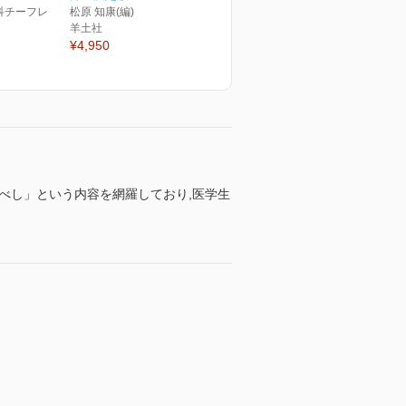
科チーフレ
松原 知康(編)
羊土社
¥4,950
べし」という内容を網羅しており,医学生