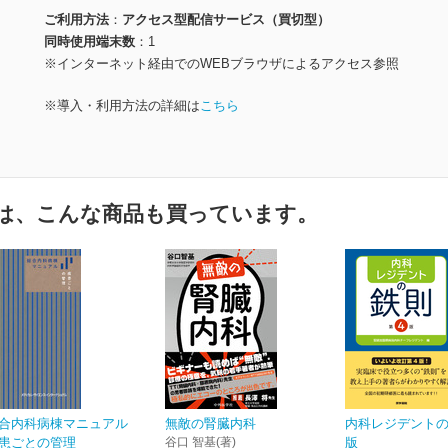
ご利用方法
アクセス型配信サービス（買切型）
同時使用端末数
1
※インターネット経由でのWEBブラウザによるアクセス参照
※導入・利用方法の詳細は
こちら
は、こんな商品も買っています。
合内科病棟マニュアル
無敵の腎臓内科
内科レジデントの
患ごとの管理
谷口 智基(著)
版