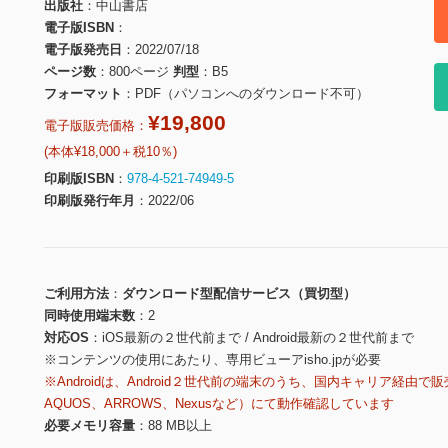
出版社
中山書店
電子版ISBN
電子版発売日
2022/07/18
ページ数
800ページ
判型
B5
フォーマット
PDF（パソコンへのダウンロード不可）
¥19,800
電子版販売価格：
(本体¥18,000＋税10％)
印刷版ISBN
978-4-521-74949-5
印刷版発行年月
2022/06
ご利用方法
ダウンロード型配信サービス（買切型）
同時使用端末数
2
対応OS
iOS最新の２世代前まで / Android最新の２世代前まで
※コンテンツの使用にあたり、専用ビューアisho.jpが必要
※Androidは、Android２世代前の端末のうち、国内キャリア経由で販
AQUOS、ARROWS、Nexusなど）にて動作確認しています
必要メモリ容量
88 MB以上