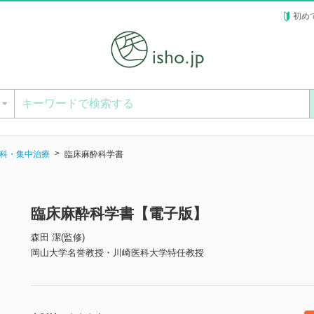
初め
ー
科・集中治療
臨床麻酔科学書
臨床麻酔科学書【電子版】
森田 潔(監修)
岡山大学名誉教授・川崎医科大学特任教授