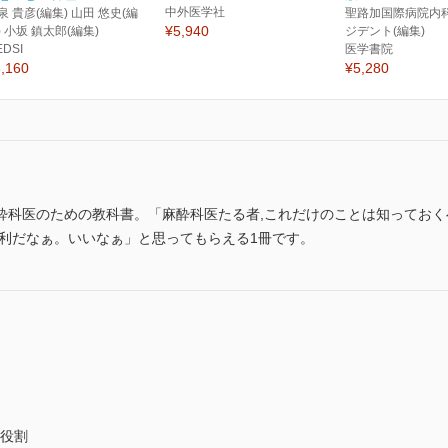
中外医学社
泉 貴彦(編集) 山田 悠史(編
聖路加国際病院内
¥5,940
) 小坂 鎮太郎(編集)
ジデント(編集)
EDSI
医学書院
,160
¥5,280
酔科医のための教科書。「麻酔科医たる者,これだけのことは知っておく
便利だなぁ。いいなぁ」と思ってもらえる1冊です。
の役割