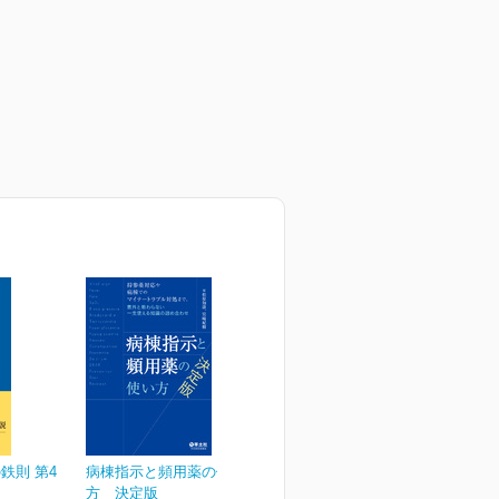
鉄則 第4
病棟指示と頻用薬の使い
方 決定版