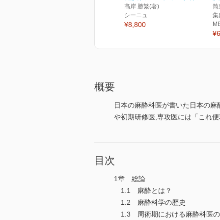
髙岸 勝繁(著)
筒
シーニュ
集
¥8,800
M
¥6
概要
日本の麻酔科医が書いた日本の麻
や初期研修医,専攻医には「これ
目次
1章 総論
1.1 麻酔とは？
1.2 麻酔科学の歴史
1.3 周術期における麻酔科医