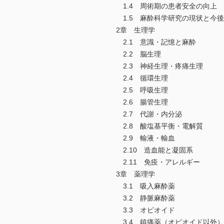
1.4 周術期の患者安全の向上
1.5 麻酔科学研究の現状と今後
2章 生理学
2.1 意識・記憶と麻酔
2.2 脳生理
2.3 神経生理・疼痛生理
2.4 循環生理
2.5 呼吸生理
2.6 腸管生理
2.7 代謝・内分泌
2.8 酸塩基平衡・電解質
2.9 輸液・輸血
2.10 造血能と凝固系
2.11 免疫・アレルギー
3章 薬理学
3.1 吸入麻酔薬
3.2 静脈麻酔薬
3.3 オピオイド
3.4 鎮痛薬（オピオイド以外）