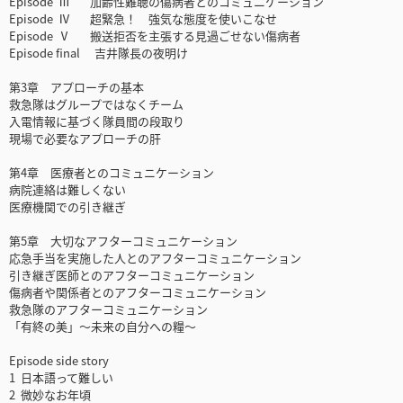
Episode Ⅲ 加齢性難聴の傷病者とのコミュニケーション
Episode Ⅳ 超緊急！ 強気な態度を使いこなせ
Episode Ⅴ 搬送拒否を主張する見過ごせない傷病者
Episode final 吉井隊長の夜明け
第3章 アプローチの基本
救急隊はグループではなくチーム
入電情報に基づく隊員間の段取り
現場で必要なアプローチの肝
第4章 医療者とのコミュニケーション
病院連絡は難しくない
医療機関での引き継ぎ
第5章 大切なアフターコミュニケーション
応急手当を実施した人とのアフターコミュニケーション
引き継ぎ医師とのアフターコミュニケーション
傷病者や関係者とのアフターコミュニケーション
救急隊のアフターコミュニケーション
「有終の美」〜未来の自分への糧〜
Episode side story
1 日本語って難しい
2 微妙なお年頃