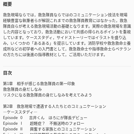
概要
救急現場ならでは，救急隊員ならではのコミュニケーション技法を現場
経験豊富な執筆者らが解説
これまでの救急隊員教育にはなかった，救急
隊員自らが考える救急現場活動の基礎となります。実際の救急現場を意識
した内容となっており，救急活動において共感の得られるポイントを重視
しています。ケーススタディ，サイドストーリーではイラストを盛り込
み，いくつかの「あるある」を提示しています。消防学校や救急救命士養
成所などの初学者への入門書として，救急救命士や指導救命士らベテラン
の方たちには後進の指導教材として，ご活用いただけます。
目次
第1章 相手が感じる救急隊員の第一印象
救急隊員の身だしなみ
リスクになる救急隊員の身だしなみを考えてみよう
第2章 救急現場で遭遇する人たちとのコミュニケーション
―ケーススタディ―
Episode 0 吉井くん ほろにが隊長デビュー
Episode Ⅰ 超軽症？ 不搬送時のフォロー
Episode Ⅱ 興奮する家族とのコミュニケーション