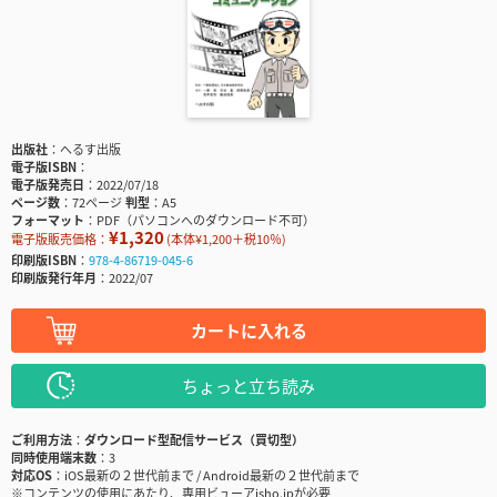
出版社
へるす出版
電子版ISBN
電子版発売日
2022/07/18
ページ数
72ページ
判型
A5
フォーマット
PDF（パソコンへのダウンロード不可）
¥1,320
電子版販売価格：
(本体¥1,200＋税10％)
印刷版ISBN
978-4-86719-045-6
印刷版発行年月
2022/07
カートに入れる
ちょっと立ち読み
ご利用方法
ダウンロード型配信サービス（買切型）
同時使用端末数
3
対応OS
iOS最新の２世代前まで / Android最新の２世代前まで
※コンテンツの使用にあたり、専用ビューアisho.jpが必要