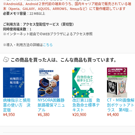
※Androidは、Android２世代前の端末のうち、国内キャリア経由で販売されている端
末（Xperia、GALAXY、AQUOS、ARROWS、Nexusなど）にて動作確認しています
必要メモリ容量
22 MB以上
ご利用方法
アクセス型配信サービス（買切型）
同時使用端末数
1
※インターネット経由でのWEBブラウザによるアクセス参照
※導入・利用方法の詳細は
こちら
この商品を買った人は、こんな商品も買っています。
病棟指示と頻用
NYSORA困難静
改訂第11版 救
CT・MRI画像解
薬の使い方 決
脈路確保マニュ
急救命士標準テ
剖ポケットアト
定版
アル
キスト
ラス 第4版...
¥4,950
¥6,380
¥20,900
¥4,400