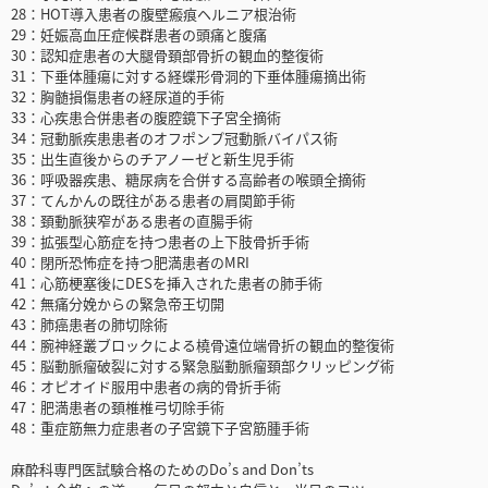
28：HOT導入患者の腹壁瘢痕ヘルニア根治術
29：妊娠高血圧症候群患者の頭痛と腹痛
30：認知症患者の大腿骨頚部骨折の観血的整復術
31：下垂体腫瘍に対する経蝶形骨洞的下垂体腫瘍摘出術
32：胸髄損傷患者の経尿道的手術
33：心疾患合併患者の腹腔鏡下子宮全摘術
34：冠動脈疾患患者のオフポンプ冠動脈バイパス術
35：出生直後からのチアノーゼと新生児手術
36：呼吸器疾患、糖尿病を合併する高齢者の喉頭全摘術
37：てんかんの既往がある患者の肩関節手術
38：頚動脈狭窄がある患者の直腸手術
39：拡張型心筋症を持つ患者の上下肢骨折手術
40：閉所恐怖症を持つ肥満患者のMRI
41：心筋梗塞後にDESを挿入された患者の肺手術
42：無痛分娩からの緊急帝王切開
43：肺癌患者の肺切除術
44：腕神経叢ブロックによる橈骨遠位端骨折の観血的整復術
45：脳動脈瘤破裂に対する緊急脳動脈瘤頚部クリッピング術
46：オピオイド服用中患者の病的骨折手術
47：肥満患者の頚椎椎弓切除手術
48：重症筋無力症患者の子宮鏡下子宮筋腫手術
麻酔科専門医試験合格のためのDo’s and Don’ts