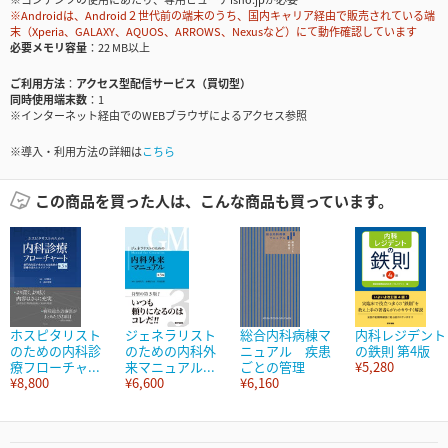
※Androidは、Android２世代前の端末のうち、国内キャリア経由で販売されている端
末（Xperia、GALAXY、AQUOS、ARROWS、Nexusなど）にて動作確認しています
必要メモリ容量
22 MB以上
ご利用方法
アクセス型配信サービス（買切型）
同時使用端末数
1
※インターネット経由でのWEBブラウザによるアクセス参照
※導入・利用方法の詳細は
こちら
この商品を買った人は、こんな商品も買っています。
ホスピタリスト
ジェネラリスト
総合内科病棟マ
内科レジデント
のための内科診
のための内科外
ニュアル 疾患
の鉄則 第4版
療フローチャ...
来マニュアル...
ごとの管理
¥5,280
¥8,800
¥6,600
¥6,160