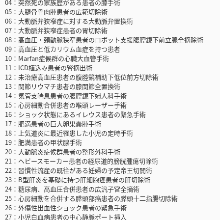
04：突然死の家族歴がある患者の膝手術
05：大腿骨骨肉腫患者の広範切除術
06：大動脈弁狭窄症に対する大動脈弁置換術
07：大動脈弁狭窄症患者の胃切除術
08：高血圧・頚動脈狭窄患者のロボット支援腹腔鏡下前立腺全摘除術
09：高血圧と低カリウム血症を持つ患者
10：Marfan症候群の心臓大血管手術
11：ICD植込み患者の腎摘出術
12：未治療高血圧患者の腹腔鏡補助下低位前方切除術
13：関節リウマチ患者の膝関節全置換術
14：気管支喘息患者の腹腔鏡下婦人科手術
15：心房細動合併患者の喉頭レーザー手術
16：ショック状態にあるイレウス患者の緊急手術
17：肥満患者の巨大卵巣囊腫手術
18：上気道炎に最近罹患した小児の定時手術
19：肥満患者の甲状腺手術
20：大動脈炎症候群患者の整形外科手術
21：ヘビースモーカー患者の経尿道的膀胱腫瘍切除術
22：習慣性流産の既往がある妊婦の予定帝王切開術
23：B型肝炎を基礎に持つ肝細胞癌患者の肝切除術
24：糖尿病、高血圧合併患者の広汎子宮全摘術
25：心房細動を合併する膵頭部癌患者の膵頭十二指腸切除術
26：外傷性出血性ショック患者の緊急手術
27：小児白血病患者の中心静脈ポート挿入