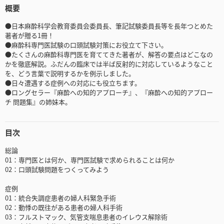
概要
●日本麻酔科学会教育委員会委員長、筆記試験委員長等を長年つとめた
著者が贈る1冊！
●麻酔科専門医試験の口頭試験対策にお役立て下さい。
●たくさんの麻酔科専門医を育ててきた著者が、解答の要点はどこなの
かを徹底解説。ふだんの臨床では半ば反射的に対応しているようなこと
を、どう言葉で説明するかを例示しました。
●日々遭遇する症例への対応にも役立ちます。
●ロングセラー『麻酔への知的アプローチ』、『麻酔への知的アプロー
チ 問題集』の姉妹本。
目次
総論
01：専門医とは何か、専門医試験で求められることは何か
02：口頭試験問題をつくってみよう
症例
01：統合失調症患者の婦人科緊急手術
02：動悸の既往がある患者の婦人科手術
03：フルストマック、気管支喘息患者のイレウス解除術