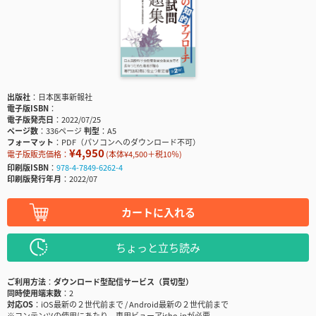
出版社
日本医事新報社
電子版ISBN
電子版発売日
2022/07/25
ページ数
336ページ
判型
A5
フォーマット
PDF（パソコンへのダウンロード不可）
¥4,950
電子版販売価格：
(本体¥4,500＋税10％)
印刷版ISBN
978-4-7849-6262-4
印刷版発行年月
2022/07
カートに入れる
ちょっと立ち読み
ご利用方法
ダウンロード型配信サービス（買切型）
同時使用端末数
2
対応OS
iOS最新の２世代前まで / Android最新の２世代前まで
※コンテンツの使用にあたり、専用ビューアisho.jpが必要