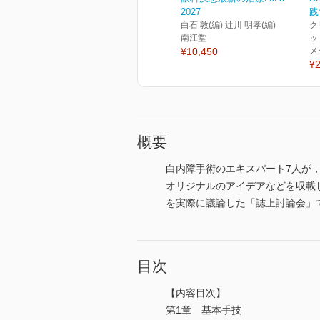
2027
践
白石 敦(編) 辻川 明孝(編)
ク
南江堂
ッ
¥10,450
メ
¥2
概要
白内障手術のエキスパート7人が
オリジナルのアイデアなどを収載
を実際に議論した「誌上討論会」
目次
【内容目次】
第1章 基本手技