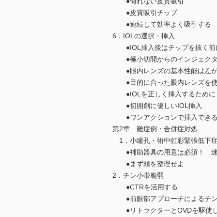
●侮れない皮質吸引
●皮質吸引チップ
●連続して効率よく吸引する
6．IOLの選択・挿入
●IOL挿入後はチップを抜く前
●極小切開からのインジェクタ
●眼内レンズの基本性能は差が
●目的に合った眼内レンズを使
●IOLを正しく挿入するために
●切開創に優しいIOL挿入
●ワンアクションで挿入できる
第2章 難症例・合併症対処
1．小瞳孔・術中虹彩緊張低下
●補助器具の用意は必須！ 迷
●まず頭を整理せよ
2．チン小帯脆弱
●CTRを活用する
●前眼部アプローチによるチン
●リトラクターとOVDを駆使し