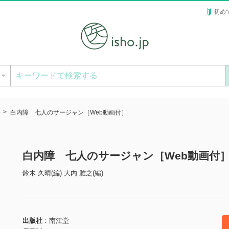
初め
ー
白内障 七人のサージャン［Web動画付］
白内障 七人のサージャン［Web動画付
鈴木 久晴(編) 大内 雅之(編)
出版社
南江堂