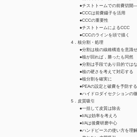
●チストトームでの前嚢切開―
●CCCは前嚢鑷子を活用
●CCCの重要性
●チストトームによるCCC
●CCCのラインを頭で描く
4．核分割・処理
●分割は核の線維構造を意識
●核が回れば，勝ったも同然
●分割は手段であり目的ではな
●核の硬さを考えて対応する
●核分割を確実に
●PEAの設定と破嚢を予防す
●ハイドロダイセクションの徹底
5．皮質吸引
●一括して皮質は除去
●I/Aは効率を考えろ
●I/Aは後嚢研磨中心
●ハンドピースの使い方を理解