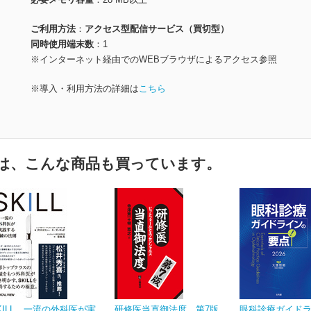
ご利用方法
アクセス型配信サービス（買切型）
同時使用端末数
1
※インターネット経由でのWEBブラウザによるアクセス参照
※導入・利用方法の詳細は
こちら
は、こんな商品も買っています。
KILL 一流の外科医が実
研修医当直御法度 第7版
眼科診療ガイド