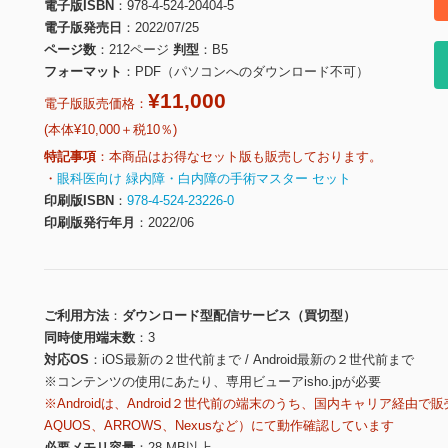
電子版ISBN
978-4-524-20404-5
電子版発売日
2022/07/25
ページ数
212ページ
判型
B5
フォーマット
PDF（パソコンへのダウンロード不可）
¥11,000
電子版販売価格：
(本体¥10,000＋税10％)
特記事項
本商品はお得なセット版も販売しております。
・
眼科医向け 緑内障・白内障の手術マスター セット
印刷版ISBN
978-4-524-23226-0
印刷版発行年月
2022/06
ご利用方法
ダウンロード型配信サービス（買切型）
同時使用端末数
3
対応OS
iOS最新の２世代前まで / Android最新の２世代前まで
※コンテンツの使用にあたり、専用ビューアisho.jpが必要
※Androidは、Android２世代前の端末のうち、国内キャリア経由で販
AQUOS、ARROWS、Nexusなど）にて動作確認しています
必要メモリ容量
28 MB以上