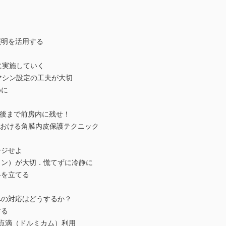
明を活用する
に実施していく
シン設定の工夫が大切
めに
入後まで前房内に残せ！
法における角膜内皮保護テクニック
ジせよ
ン）が大切．慌てずに冷静に
を立てる
の対応はどうするか？
する
点滴（ドルミカム）利用