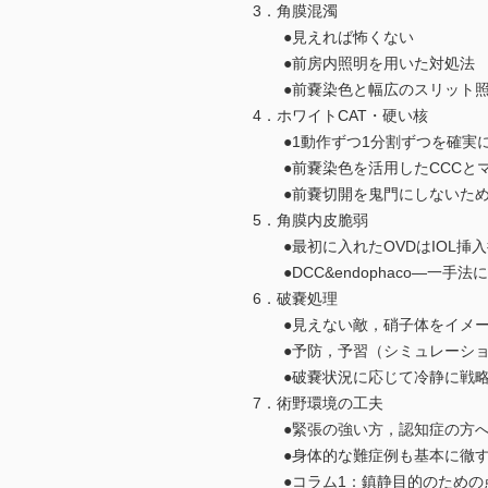
3．角膜混濁
●見えれば怖くない
●前房内照明を用いた対処法
●前嚢染色と幅広のスリット照
4．ホワイトCAT・硬い核
●1動作ずつ1分割ずつを確実
●前嚢染色を活用したCCCとマ
●前嚢切開を鬼門にしないた
5．角膜内皮脆弱
●最初に入れたOVDはIOL挿
●DCC&endophaco―一手
6．破嚢処理
●見えない敵，硝子体をイメー
●予防，予習（シミュレーショ
●破嚢状況に応じて冷静に戦略
7．術野環境の工夫
●緊張の強い方，認知症の方へ
●身体的な難症例も基本に徹
●コラム1：鎮静目的のための