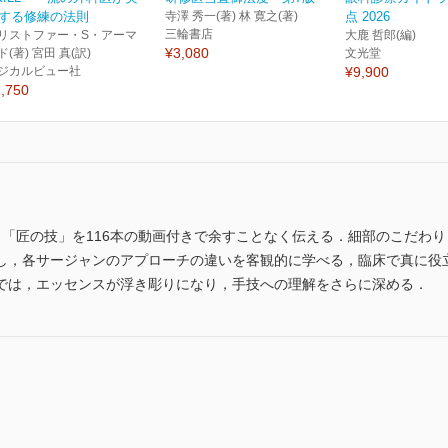
する修練の法則
寺澤 秀一(著) 林 寛之(著)
点 2026
三輪書店
リストファー・S・アーマ
大鹿 哲郎(編)
¥3,080
ド(著) 宮田 真(訳)
文光堂
ジカルビュー社
¥9,900
,750
，「匠の技」を116本の動画付きで余すことなく伝える．細部のこだわ
し，各サージャンのアプローチの違いを客観的に学べる，臨床で真に役
では，エッセンスが浮き彫りになり，手技への理解をさらに深める．