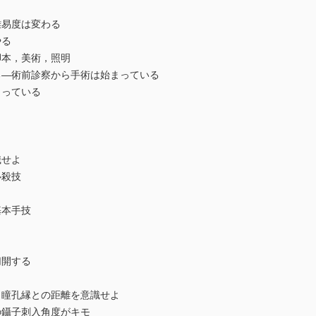
易度は変わる
やる
本，美術，照明
―術前診察から手術は始まっている
っている
せよ
殺技
本手技
開する
瞳孔縁との距離を意識せよ
鑷子刺入角度がキモ