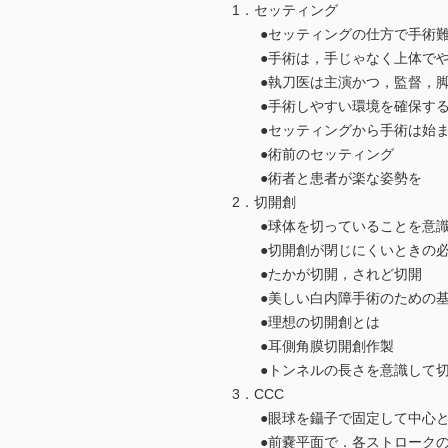
1．セッティング
●セッティングの仕方で手術難
●手術は，手じゃなく上体で
●執刀医は主演かつ，監督，脚
●手術しやすい環境を確保する
●セッティングから手術は始ま
●術前のセッティング
●術者と患者が楽な姿勢を
2．切開創
●球体を切っていることを意識
●切開創が閉じにくいときの必
●たかが切開，されど切開
●美しい白内障手術のための基
●理想の切開創とは
●耳側角膜切開創作製
●トンネルの長さを意識して切
3．CCC
●眼球を鑷子で固定して中心と
●前嚢平面で．各ストロークの