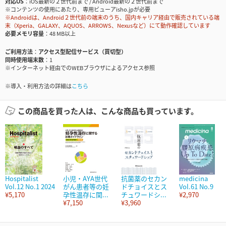
対応OS
iOS最新の２世代前まで / Android最新の２世代前まで
※コンテンツの使用にあたり、専用ビューアisho.jpが必要
※Androidは、Android２世代前の端末のうち、国内キャリア経由で販売されている端
末（Xperia、GALAXY、AQUOS、ARROWS、Nexusなど）にて動作確認しています
必要メモリ容量
48 MB以上
ご利用方法
アクセス型配信サービス（買切型）
同時使用端末数
1
※インターネット経由でのWEBブラウザによるアクセス参照
※導入・利用方法の詳細は
こちら
この商品を買った人は、こんな商品も買っています。
Hospitalist
小児・AYA世代
抗菌薬のセカン
medicina
Vol.12 No.1 2024
がん患者等の妊
ドチョイスとス
Vol.61 No.9
¥5,170
孕性温存に関...
チュワードシ...
¥2,970
¥7,150
¥3,960