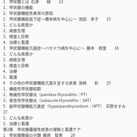
1 甲状腺とは 石澤 緑 13
1．甲状腺の機能
2．甲状腺機能性異常の原因
2 甲状腺機能低下症～橋本病を中心に～ 池田 幸子 15
1．どんな疾患か
2．病態生理
3．検査と診断
4．治療と看護
3 甲状腺機能亢進症～バセドウ病を中心に～ 藤本 枝里 18
1．どんな疾患か
2．病態生理
3．検査と診断
4．治療
5．看護
4 その他の甲状腺機能亢進を呈する疾患 池﨑 彩 25
1．機能性甲状腺結節
2．無痛性甲状腺炎（painless thyroiditis：PT）
3．亜急性甲状腺炎（subacute thyroiditis：SAT）
5 副甲状腺機能亢進症（hyperparathyroidism：HPT） 天野ますみ
27
1．どんな疾患か
2．治療と看護
第2章 甲状腺腫瘍性疾患の理解と看護ケア
1 甲状腺腫瘍の分類 藤原 智恵 29