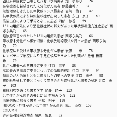
四肢麻痺症状が出現したバセドウ病患者 畑 ゆかり 24
在宅療養を希望された未分化がん患者 伊藤由希子 37
急性増悪をきたした甲状腺リンパ腫患者 岩﨑 倫子 42
抗甲状腺薬により無顆粒球症が出現した患者 永田 京子 49
術後出血により再手術となった患者 岡部 紗香 59
131 I内用療法により消化器症状の訴えがあった甲状腺機能亢進症患者 西
塚永美乃 65
唾液腺障害をきたした131 I内用療法患者 西塚永美乃 66
甲状腺未分化がん根治術後に化学放射線療法を行った患者 西塚永美
乃 70
化学療法を受ける甲状腺未分化がん患者 後藤 希 78
レンバチニブ治療により手足症候群をきたした乳頭がん患者 後藤
希 79
乳がん患者への意思決定支援 江口 惠子 88
高齢者の意思決定支援についての倫理的検討 江口 惠子 94
母親のがん治療とともに成長した姉弟への支援 江口 惠子 98
質問紙を通して夫とじっくり向き合えた進行乳がん患者のACP 江口 惠
子 103
看護相談を通じた患者ケア 加藤 詩子 113
若年性乳がん患者の夫と幼児 有島みつる 132
治療選択に揺らぐ患者 平松 明子 138
HBOCの可能性が高い若年性乳がん患者 深江 亜衣 158
COLUMN
穿刺吸引細胞診検査 藤原 智恵 32