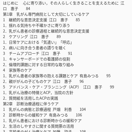
はじめに 心に寄り添い，その人らしく生きることを支えるために 江
口 惠子 84
第1章 乳がん専門病院として大切にしているケア
1 継続的な意思決定支援 江口 惠子 85
1．揺れる気持ちや不確かさに寄り添う
2．乳がん患者の診療過程と継続的な意思決定支援
2 ケアリング 江口 惠子 89
1．日常ケアにおける「気遣い」「呼応」
2．病いに向き合う患者の語りを聴く
3 チームアプローチ 江口 惠子 91
1．キャンサーボードでの看護師の役割
2．倫理的課題に対する日常的な取り組み
4 家族等のケア
1．乳がん患者の家族等の抱える課題とケア 有島みつる 95
2．親ががんの子どものケア 江口 惠子 96
5 アドバンス・ケア・プランニング（ACP） 江口 惠子 99
1．乳がん治療の特徴とACP，当院の方針
2．質問紙を活用したACPの実践
第2章 診断治療過程に伴うケア
1 乳がんの病態と診療過程 戸畑 利香 104
2 診断時からの緩和ケア 有島みつる 106
1．乳がん患者における診断時からの緩和ケア
2．生活のしやすさに関する質問票の活用
3 高齢者のがん治療とケア 加藤 詩子 108