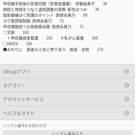
甲状腺手術後の気管切開（気管皮膚瘻） 伊藤由希子 38
病院と地域をつなぐ退院調整の実際 新宅はつみ 39
放射線被ばく防護のポイント 西塚永美乃 69
ヨウ素摂取制限 西塚永美乃 71
甲状腺眼症への放射線治療 西塚永美乃 72
□文献 163
Ⅰ甲状腺疾患看護 163 Ⅱ乳がん看護 165
□INDEX 169
●おわりに 患者の人生に寄り添う 相良 吉昭 172
isho.jpアプリ
カテゴリー
アカウントサービス
ヘルプ＆ガイド
シリアル番号をお持ちの方
シリアル番号入力