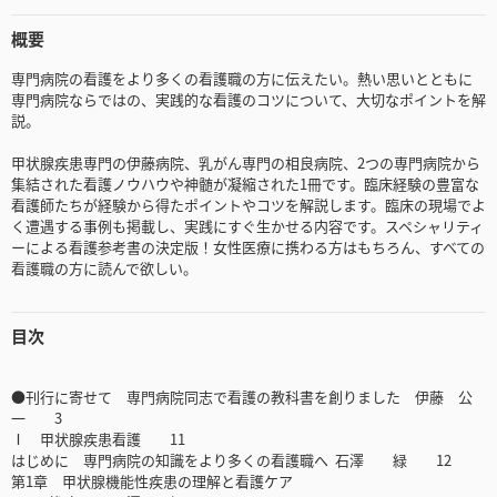
概要
専門病院の看護をより多くの看護職の方に伝えたい。熱い思いとともに
専門病院ならではの、実践的な看護のコツについて、大切なポイントを解
説。
甲状腺疾患専門の伊藤病院、乳がん専門の相良病院、2つの専門病院から
集結された看護ノウハウや神髄が凝縮された1冊です。臨床経験の豊富な
看護師たちが経験から得たポイントやコツを解説します。臨床の現場でよ
く遭遇する事例も掲載し、実践にすぐ生かせる内容です。スペシャリティ
ーによる看護参考書の決定版！女性医療に携わる方はもちろん、すべての
看護職の方に読んで欲しい。
目次
●刊行に寄せて 専門病院同志で看護の教科書を創りました 伊藤 公
一 3
Ⅰ 甲状腺疾患看護 11
はじめに 専門病院の知識をより多くの看護職へ 石澤 緑 12
第1章 甲状腺機能性疾患の理解と看護ケア