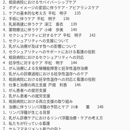
2．相良病院におけるサバイバーシップケア
2 ボディイメージの変容に伴うケア・アピアランスケア
1．ケアの基本的な考え方 平松 明子 135
2．手術に伴うケア 平松 明子 136
3．乳房再建に伴うケア 深江 亜衣 139
4．薬物療法に伴うケア 小峰 歩美 140
3 セクシュアリティに対するケア 平松 明子 142
1．セクシュアリティへの支援について
2．乳がん治療が及ぼす性への影響について
3．セクシュアリティへのサポートにおける看護の役割
4．相良病院におけるセクシュアリティへの対応
4 妊孕性に対するケア 平松 明子 144
1．がん治療による生殖機能障害と妊孕性温存治療
2．乳がんの診療過程における妊孕性温存へのケア
3．相良病院における妊孕性温存への対応と看護の役割
5 仕事と治療の両立支援 戸畑 利香 146
1．がん患者への就労支援
2．乳がん患者への就労支援
3．相良病院における両立支援の取り組み
6 治療に伴うリンパ浮腫の予防とケア 川本 薫 148
1．リンパ浮腫が生じる背景
2．乳がん診療ケアにおけるリンパ浮腫治療・ケアの考え方
3．私たちが行っている看護
7 セルフマネジメント能力の向上