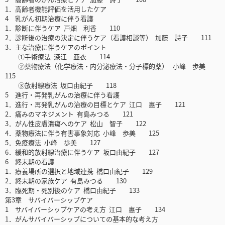
1．高齢者機能評価を活用したケア
4 乳がん初期治療に伴う看護
1．診断に伴うケア 戸畑 利香 110
2．診断後の治療の決定に伴うケア（看護相談等） 加藤 詩子 111
3．主な治療に伴うケアのポイント
①手術療法 深江 亜衣 114
②薬物療法（化学療法・内分泌療法・分子標的薬） 小峰 歩美
115
③放射線療法 坂口由紀子 118
5 進行・再発乳がんの治療に伴う看護
1．進行・再発乳がんの治療の目標とケア 江口 惠子 121
2．痛みのマネジメント 有島みつる 121
3．がん性皮膚潰瘍へのケア 松山 智子 122
4．薬物療法に伴う有害事象対応 小峰 歩美 125
5．免疫療法 小峰 歩美 127
6．緩和的放射線治療に伴うケア 坂口由紀子 127
6 終末期の看護
1．療養場所の選択と地域連携 橋口由紀子 129
2．終末期の家族ケア 有島みつる 130
3．臨死期・死別後のケア 橋口由紀子 133
第3章 サバイバーシップケア
1 サバイバーシップケアの考え方 江口 惠子 134
1．がんサバイバーシップについての基本的な考え方