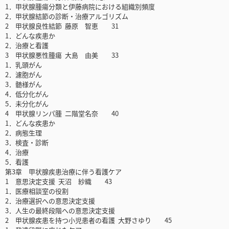
1．甲状腺腫瘍分類と伊藤病院における組織別頻度
2．甲状腺結節の診断・治療アルゴリズム
2 甲状腺良性結節 藤原 智恵 31
1．どんな疾患か
2．治療と看護
3 甲状腺悪性腫瘍 大島 由美 33
1．乳頭がん
2．濾胞がん
3．髄様がん
4．低分化がん
5．未分化がん
4 甲状腺リンパ腫 二階堂名奈 40
1．どんな疾患か
2．病態生理
3．検査・診断
4．治療
5．看護
第3章 甲状腺疾患治療に伴う看護ケア
1 意思決定支援 天沼 紗織 43
1．医療相談室の役割
2．治療選択への意思決定支援
3．人生の最終段階への意思決定支援
2 甲状腺疾患を持つ小児患者の看護 大野さゆり 45