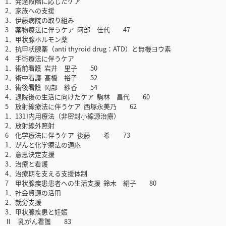
1．発達段階に応じたケア
2．家族への支援
3．伊藤病院の取り組み
3 薬物療法に伴うケア 阿部 佳代 47
1．甲状腺ホルモン薬
2．抗甲状腺薬（anti thyroid drug：ATD）と無機ヨウ素
4 手術療法に伴うケア
1．術前看護 岩井 里子 50
2．術中看護 髙橋 裕子 52
3．術後看護 岡部 紗香 54
4．退院後の生活に向けたケア 駒林 昌代 60
5 放射線療法に伴うケア 西塚永美乃 62
1．131 I内用療法（非密封小線源治療）
2．放射線外照射
6 化学療法に伴うケア 後藤 希 73
1．がんと化学療法の適応
2．意思決定支援
3．治療と看護
4．治療期を支える支援体制
7 甲状腺疾患患者への生活支援 鈴木 絹子 80
1．社会資源の活用
2．就労支援
3．甲状腺疾患と妊娠
Ⅱ 乳がん看護 83