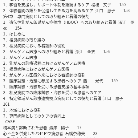
1．学習を支援し，サポート体制を継続するケア 松枝 文子 150
2．体験者間の語りを促進し生きる力を高めるケア 江口 惠子 153
第4章 専門病院としての取り組みと看護の役割
1 遺伝性乳がん卵巣がん症候群（HBOC）への取り組みと看護 深江 亜
衣 154
1．はじめに
2．相良病院の取り組み
3．相良病院における看護師の役割
2 がんゲノム医療への取り組みと看護 深江 亜衣 156
1．がんゲノム医療
2．乳がんの診療過程におけるがんゲノム医療
3．相良病院におけるがんゲノム医療
4．がんゲノム医療外来における看護師の役割
3 臨床試験・治験に参加する患者へのケア 西 光代 159
1．臨床試験・治験を受ける患者支援の基本事項
2．相良病院での臨床試験・治験を受ける患者へのケア
4 特定領域がん診療連携拠点病院としての役割と看護 江口 惠子
161
1．地域における役割
2．専門病院としてのケアの質向上
CASE
橋本病と診断された患者 湯澤 陽子 17
心不全を併発したバセドウ病患者 石橋奈穂美 22