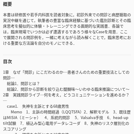
概要
本書は研修医や若手内科医を読者対象に，初診外来での問診と病歴聴取の
実況中継を通じて，執筆者の豊富な臨床経験に基づいた鑑別診断とその臨
床思考を擬似的に体験・トレーニングできる画期的な実践書．各論で
は，臨床現場でいつかは必ず遭遇するであろう様々なCaseを用意．ここ
で展開される問診例を，一緒に考えながら読み解くことで，臨床思考にお
ける重要な方法論を自分のモノにできる．
目次
1章 なぜ「問診」にこだわるのか─患者さんのための重要技法としての
問診─
総論1．問診とは？
総論2．問診から診断を絞り込む醍醐味〜いわゆる臨床推論について〜
2章 実践問診ライブ─何を考え，どうコミュニケーションを進めるか？
─
case1. 失神を主訴とする68歳男性
Memo 1．主訴の時間経過（LQQTSFA）2．解釈モデル 3．既往歴
はMISIA（ミーシャ） 4．系統的問診 5．Valsalva手技 6．head-up
tilt試験 7．植込み型心電用データレコーダ 8．失神のリスク層別化の
スコアリング