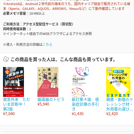
※Androidは、Android２世代前の端末のうち、国内キャリア経由で販売されている端
末（Xperia、GALAXY、AQUOS、ARROWS、Nexusなど）にて動作確認しています
必要メモリ容量
18 MB以上
ご利用方法
アクセス型配信サービス（買切型）
同時使用端末数
1
※インターネット経由でのWEBブラウザによるアクセス参照
※導入・利用方法の詳細は
こちら
この商品を買った人は、こんな商品も買っています。
救急外来 ただ
循環器のトビラ
新訂第４版 感
褥瘡・創傷のド
いま診断中！
¥5,940
染症診療の手引
レッシング材・
第2版
き
外用薬の選び...
¥7,040
¥1,430
¥2,420