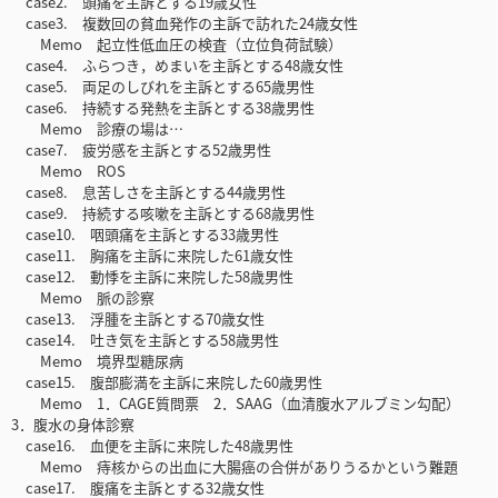
case2. 頭痛を主訴とする19歳女性
case3. 複数回の貧血発作の主訴で訪れた24歳女性
Memo 起立性低血圧の検査（立位負荷試験）
case4. ふらつき，めまいを主訴とする48歳女性
case5. 両足のしびれを主訴とする65歳男性
case6. 持続する発熱を主訴とする38歳男性
Memo 診療の場は…
case7. 疲労感を主訴とする52歳男性
Memo ROS
case8. 息苦しさを主訴とする44歳男性
case9. 持続する咳嗽を主訴とする68歳男性
case10. 咽頭痛を主訴とする33歳男性
case11. 胸痛を主訴に来院した61歳女性
case12. 動悸を主訴に来院した58歳男性
Memo 脈の診察
case13. 浮腫を主訴とする70歳女性
case14. 吐き気を主訴とする58歳男性
Memo 境界型糖尿病
case15. 腹部膨満を主訴に来院した60歳男性
Memo 1．CAGE質問票 2．SAAG（血清腹水アルブミン勾配）
3．腹水の身体診察
case16. 血便を主訴に来院した48歳男性
Memo 痔核からの出血に大腸癌の合併がありうるかという難題
case17. 腹痛を主訴とする32歳女性