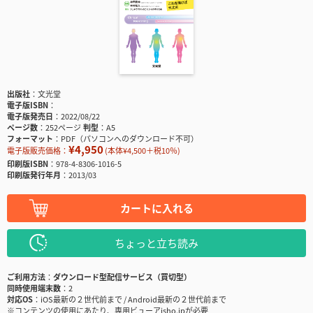
出版社
文光堂
電子版ISBN
電子版発売日
2022/08/22
ページ数
252ページ
判型
A5
フォーマット
PDF（パソコンへのダウンロード不可）
¥4,950
電子版販売価格：
(本体¥4,500＋税10％)
印刷版ISBN
978-4-8306-1016-5
印刷版発行年月
2013/03
カートに入れる
ちょっと立ち読み
ご利用方法
ダウンロード型配信サービス（買切型）
同時使用端末数
2
対応OS
iOS最新の２世代前まで / Android最新の２世代前まで
※コンテンツの使用にあたり、専用ビューアisho.jpが必要