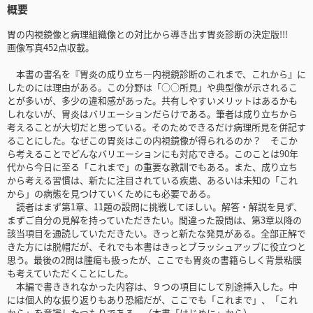
概要
胃の内視鏡像と病理組織像との対比から導き出す胃炎診断の決定版!!!
画像写真452点収載。
本書の書名を『胃炎の成り立ち―内視鏡診断のこれまで、これから』に
したのには理由がある。この分野は「○○所見」や典型像が示されるこ
とが多いが、多少の違和感があった。共有しやすいメリットはあるかも
しれないが、胃炎はバリエーションだらけである。筆者は成り立ちから
考えることが大切だと思っている。そのためできるだけ病理所見を併記す
ることにした。なぜこの胃炎はこの内視鏡像が得られるのか？ そこか
ら考えることでどんなバリエーションにも対応できる。このことは90年
代から今日に至る「これまで」の重要な教訓でもある。また、成り立ち
から考える習慣は、新たに注目されている疾患、あるいは未知の「これ
から」の病態を見つけていくためにも必要である。
読者はまず第1章、11題の設問に挑戦してほしい。解答・解説を見ず、
まずご自分の見解を持っていただきたい。間違った設問は、第3章以降の
該当項目を通読していただきたい。きっと新たな発見がある。全部正解で
きた方には脱帽だが、それでも本書はきっとブラッシュアップに役立つと
思う。最後の2問は腫瘍も扱ったが、ここでも胃炎の書籍らしく背景粘膜
も考えていただくことにした。
本編で書ききれなかった内容は、９つの項目にして別途挿入した。中
には個人的な振り返りもあり恐縮だが、ここでも「これまで」、「これ
から」を意識したつもりである。（本書「はじめに」から）