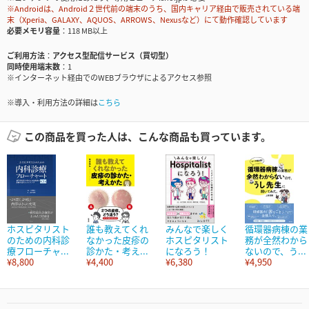
※Androidは、Android２世代前の端末のうち、国内キャリア経由で販売されている端
末（Xperia、GALAXY、AQUOS、ARROWS、Nexusなど）にて動作確認しています
必要メモリ容量
118 MB以上
ご利用方法
アクセス型配信サービス（買切型）
同時使用端末数
1
※インターネット経由でのWEBブラウザによるアクセス参照
※導入・利用方法の詳細は
こちら
この商品を買った人は、こんな商品も買っています。
ホスピタリスト
誰も教えてくれ
みんなで楽しく
循環器病棟の業
のための内科診
なかった皮疹の
ホスピタリスト
務が全然わから
療フローチャ...
診かた・考え...
になろう！
ないので、う...
¥8,800
¥4,400
¥6,380
¥4,950