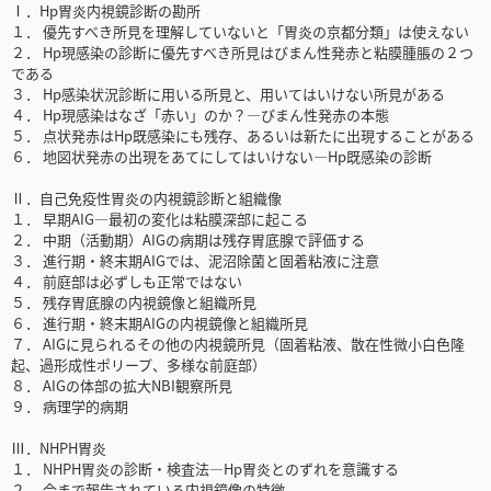
Ⅰ．Hp胃炎内視鏡診断の勘所
１． 優先すべき所見を理解していないと「胃炎の京都分類」は使えない
２． Hp現感染の診断に優先すべき所見はびまん性発赤と粘膜腫脹の２つ
である
３． Hp感染状況診断に用いる所見と、用いてはいけない所見がある
４． Hp現感染はなざ「赤い」のか？―びまん性発赤の本態
５． 点状発赤はHp既感染にも残存、あるいは新たに出現することがある
６． 地図状発赤の出現をあてにしてはいけない―Hp既感染の診断
Ⅱ．自己免疫性胃炎の内視鏡診断と組織像
１． 早期AIG―最初の変化は粘膜深部に起こる
２． 中期（活動期）AIGの病期は残存胃底腺で評価する
３． 進行期・終末期AIGでは、泥沼除菌と固着粘液に注意
４． 前庭部は必ずしも正常ではない
５． 残存胃底腺の内視鏡像と組織所見
６． 進行期・終末期AIGの内視鏡像と組織所見
７． AIGに見られるその他の内視鏡所見（固着粘液、散在性微小白色隆
起、過形成性ポリープ、多様な前庭部）
８． AIGの体部の拡大NBI観察所見
９． 病理学的病期
Ⅲ．NHPH胃炎
１． NHPH胃炎の診断・検査法―Hp胃炎とのずれを意識する
２． 今まで報告されている内視鏡像の特徴