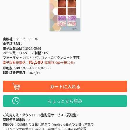
出版社
シービーアール
電子版ISBN
電子版発売日
2024/05/08
ページ数
147ページ
判型
B5
フォーマット
PDF（パソコンへのダウンロード不可）
¥5,500
電子版販売価格：
(本体¥5,000＋税10％)
印刷版ISBN
978-4-911108-12-3
印刷版発行年月
2023/11
カートに入れる
ちょっと立ち読み
ご利用方法
ダウンロード型配信サービス（買切型）
同時使用端末数
3
対応OS
iOS最新の２世代前まで / Android最新の２世代前まで
※コンテンツの使用にあたり、専用ビューアisho.jpが必要