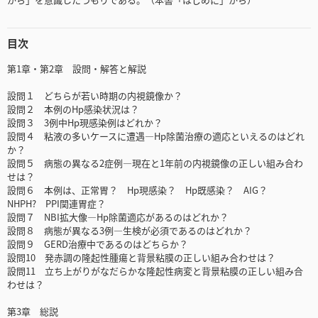
目次
第1章・第2章 設問・解答と解説
設問１ どちらが若い時期の内視鏡像か？
設問２ 本例のHp感染状況は？
設問３ 3例中Hp現感染例はどれか？
設問４ 粘液の多いケースに遭遇―Hp除菌治療の適応といえるのはどれ
か？
設問５ 病態の異なる2症例―現在と1年前の内視鏡像の正しい組み合わ
せは？
設問６ 本例は、正常胃？ Hp現感染？ Hp既感染？ AIG？
NHPH? PPI関連胃症？
設問７ NBI拡大像―Hp除菌適応があるのはどれか？
設問８ 病態が異なる3例―生検が必須であるのはどれか？
設問９ GERD治療中であるのはどちらか？
設問10 発赤調の隆起性腫瘍と背景粘膜の正しい組み合わせは？
設問11 立ち上がりがなだらかな隆起性病変と背景粘膜の正しい組み合
わせは？
第3章 総説