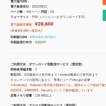
電子版ISBN
電子版発売日
2022/08/22
ページ数
768ページ
判型
A5
フォーマット
PDF（パソコンへのダウンロード不可）
¥28,600
電子版販売価格：
(本体¥26,000＋税10％)
印刷版ISBN
978-4-621-30724-3
印刷版発行年月
2022/07
ご利用方法
ダウンロード型配信サービス（買切型）
同時使用端末数
3
対応OS
iOS最新の２世代前まで / Android最新の２世代前まで
※コンテンツの使用にあたり、専用ビューアisho.jpが必要
※Androidは、Android２世代前の端末のうち、国内キャリア経由で販
AQUOS、ARROWS、Nexusなど）にて動作確認しています
必要メモリ容量
138 MB以上
ご利用方法
アクセス型配信サービス（買切型）