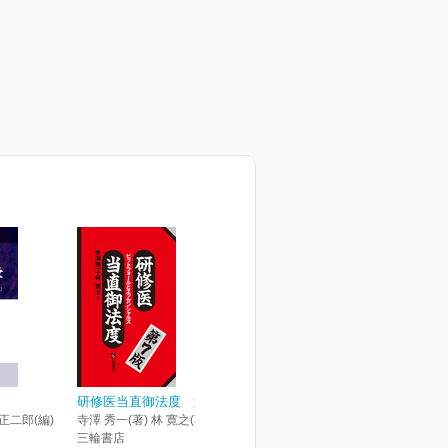
研修医当直御法度 第7版
 正二郎(編)
寺澤 秀一(著) 林 寛之(著)
三輪書店