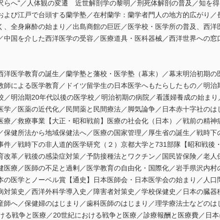
沢らへ"／人体観の変遷 近世解剖学の黎明／刑死体解剖の普及／知を
および江戸で台頭する蘭学塾／在村蘭学：蘭学者門人の地方的広がり／
く、全身麻酔の始まり／出島商館の巨匠／医学校・医学所の普及、西洋
／中国を介した西洋医学の受容／医療道具・医科器械／西洋世界への窓
西洋医学教育の誕生／蘭学塾と藩校・医学塾（幕末）／幕末明治初期の
教師による医学教育／ドイツ留学生の日本医学へもたらしたもの／明治
校／明治期20年代以後の医学校／明治初期の病院／看護婦養成の始まり
医学／医薬の近代化／民間薬と民間療法／脚気論争／日本赤十字社のは
医療／救療事業【大正・昭和戦前】医療の社会化（日本）／戦前の精神
／保健所法から地域保健法へ／医療の国家管理／厚生省の誕生／戦時下
事件／戦時下の非人道的医学研究（２）京都大学と731部隊【昭和戦後
育改革／戦後の感染症対策／予防接種法とワクチン／国民皆保険／老人
健医療／医師の不足と過剰／医学教育の自由化・国際化／岩手県沢内村
本の医学とノーベル賞【通史】日本医師会・日本医学会の始まり／人口
病対策史／西洋外科学導入史／障害者対策史／学校保健史／日本の臓器
産師へ／保健婦のはじまり／歯科医師のはじまり／理学療法士などのは
おける戦争と医療／20世紀における戦争と医療／診療報酬と医療費／日