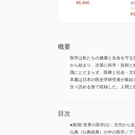
¥5,940
会
シ
¥1
概要
医学は私たちの健康と生命を守る
から始まり、次第に科学・技術と
識にとどまらず、医療と社会・文
本書は日本の医史学研究者が集結
次々読める形で収録した。人間と
目次
●第I部 世界の医学(1)：古代から
仏典（仏教経典）の中の医学／ア