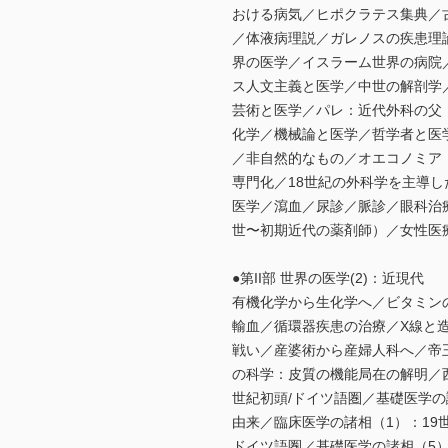
おける病気／ヒポクラテス集典／
／体液病理説／ガレノスの疾患理
界の医学／イスラーム世界の病院
ス人文主義と医学／中世の解剖学
芸術と医学／パレ：近代外科の父
化学／機械論と医学／哲学者と医
／非自然的なもの／オエコノミア
専門化／18世紀の外科学を主導
医学／瀉血／尿診／脈診／眼科治
世〜初期近代の薬剤師）／女性医
●第II部 世界の医学(2)：近現代
有機化学から生化学へ／ビタミン
輸血／循環器疾患の治療／X線と
戦い／産婆術から産婦人科へ／帝
の科学：皮質の機能局在の解明／西
世紀初頭/ドイツ語圏／基礎医学の
由来／臨床医学の諸相（1）：19
ドイツ語圏／基礎医学の諸相（5）