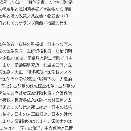
得る新しい道：『解体新書』とその後の訳
長崎遊学と通詞蘭学者／単語帳から辞書
医学と藩の政策／薬品会・物産会（和・
口としてのオランダ商館／看護の歴史
医学教育／西洋外科器械―日本への導入
期の医学教育・医師資格制度／明治初期
／女医の登場／伝染病と衛生行政／日本
じまり／伝染病研究所―北里柴三郎／医
病医療／大正・昭和初期の医学校／スペ
の医学専門学校増設／戦時下の非人道的
・平成】占領期の保健医療改革／占領期の
保健法と高齢者医療保険制度／介護保険
の挑戦／長野県佐久病院の農村医療／占
問題とその対策／死亡統計／日本の結核
移植史／日本の人工臓器史／日本の近代
じまり／薬剤師のはじまり／栄養士のは
本における「医」の倫理／生命保険と民間