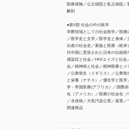
医療保険／公立病院と私立病院／
解剖
●第V部 社会の中の医学
学際領域としての社会医学／医療
／医学史と文学／医学史と身体／
出産の社会史／家族と医療（欧米
代中国に受容された日本の伝統医
感染症と社会／HIV/エイズと
会／精神病と社会／精神医療とメ
／公衆衛生（イギリス）／公衆衛
と栄養（ナチス）／優生学と医学
学・帝国医療(アフリカ）／国際
化（アメリカ）／医療の社会化（
／水俣病／大気汚染公害／薬害／
関連商品