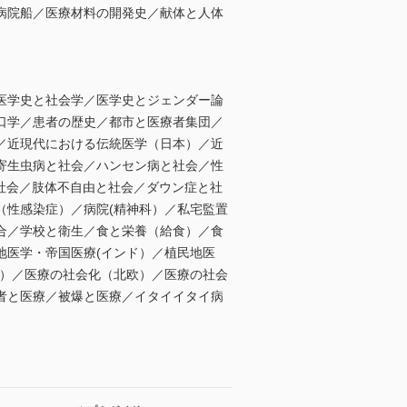
病院船／医療材料の開発史／献体と人体
医学史と社会学／医学史とジェンダー論
口学／患者の歴史／都市と医療者集団／
／近現代における伝統医学（日本）／近
寄生虫病と社会／ハンセン病と社会／性
と社会／肢体不自由と社会／ダウン症と社
（性感染症）／病院(精神科）／私宅監置
合／学校と衛生／食と栄養（給食）／食
地医学・帝国医療(インド）／植民地医
ツ）／医療の社会化（北欧）／医療の社会
者と医療／被爆と医療／イタイイタイ病