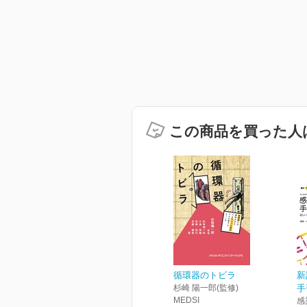
この商品を買った人
循環器のトビラ
新
杉崎 陽一郎(監修)
手
MEDSI
感