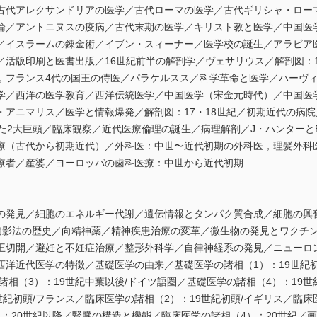
古代アレクサンドリアの医学／古代ローマの医学／古代ギリシャ・ロー
論／アントニヌスの疫病／古代末期の医学／キリスト教と医学／中国医
／イスラームの錬金術／イブン・スィーナー／医学校の誕生／アラビア
／活版印刷と医書出版／16世紀前半の解剖学／ヴェサリウス／解剖図：
，フランス4代の国王の侍医／パラケルスス／科学革命と医学／ハーヴ
学／西洋の医学教育／西洋伝統医学／中国医学（宋金元時代）／中国医
・アニマリス／医学と情報爆発／解剖図：17・18世紀／初期近代の病
した2大巨頭／臨床観察／近代医療倫理の誕生／病理解剖／J・ハンター
療（古代から初期近代）／外科医：中世〜近代初期の外科医，理髪外科
療者／産婆／ヨーロッパの歯科医療：中世から近代初期
の発見／細胞のエネルギー代謝／遺伝情報とタンパク質合成／細胞の興
造影法の歴史／向精神薬／精神疾患治療の変革／微生物の発見とワクチ
王切開／避妊と不妊症治療／整形外科学／自律神経系の発見／ニューロ
洋近代医学の特徴／基礎医学の由来／基礎医学の諸相（1）：19世紀初
諸相（3）：19世紀中葉以後/ドイツ語圏／基礎医学の諸相（4）：19
世紀初頭/フランス／臨床医学の諸相（2）：19世紀初頭/イギリス／臨床
：20世紀以降／腎臓の構造と機能／臨床医学の諸相（4）：20世紀／