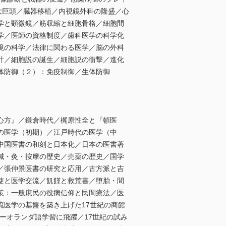
大巨頭／臓器移植／内視鏡外科の隆盛／心
学と顕微鏡／筋収縮と細胞骨格／細胞間
学／医師の資格制度／歯科医学の科学化
境の科学／法律に関わる医学／脳の外科
計／細胞説の誕生／細胞説の衝撃／進化
体防御（２）：免疫制御／生体防御
心方』／鎌倉時代／梶原性全と『頓医
の医学（初期）／江戸時代の医学（中
中国医書の和刻と日本化／日本の医書著
鍼・灸・按摩の歴史／売薬の歴史／国学
／張仲景医書の研究と応用／古方派と吉
使と医学交流／飢饉と救荒書／堕胎・間
策：一般庶民の役病信仰と民間療法／医
医学の基盤を築き上げた17世紀の商館
ーオランダ語学習に飛躍／17世紀の試み