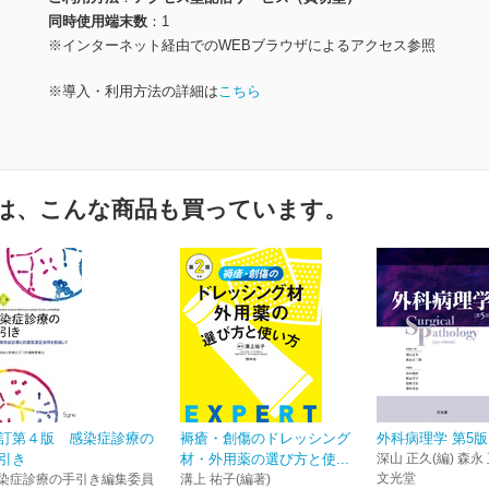
同時使用端末数
1
※インターネット経由でのWEBブラウザによるアクセス参照
※導入・利用方法の詳細は
こちら
は、こんな商品も買っています。
訂第４版 感染症診療の
褥瘡・創傷のドレッシング
外科病理学 第5版
引き
材・外用薬の選び方と使...
深山 正久(編) 森永
文光堂
染症診療の手引き編集委員
溝上 祐子(編著)