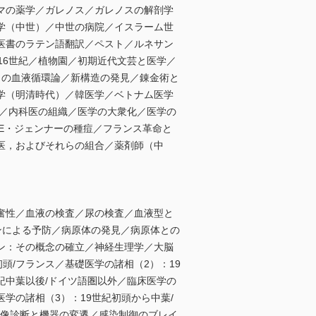
マの薬学／ガレノス／ガレノスの解剖学
学（中世）／中世の病院／イスラーム世
医書のラテン語翻訳／ペスト／ルネサン
16世紀／植物園／初期近代文芸と医学／
ィの血液循環論／新構造の発見／錬金術と
学（明清時代）／韓医学／ベトナム医学
院／内科医の組織／医学の大衆化／医学の
とE・ジェンナーの種痘／フランス革命と
医，およびそれらの組合／薬剤師（中
奮性／血液の検査／尿の検査／血液型と
ンによる予防／病原体の発見／病原体との
ン：その概念の確立／神経生理学／大脳
頭/フランス／基礎医学の諸相（2）：19
世紀中葉以後/ドイツ語圏以外／臨床医学の
医学の諸相（3）：19世紀初頭から中葉/
画像診断と機器の変遷／感染制御のブレイ