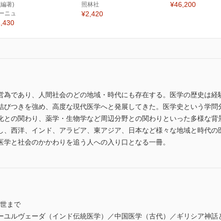
¥46,200
(編著)
照林社
ーニュ
¥2,420
,430
営為であり、人間社会のどの地域・時代にも存在する。医学の歴史は経
結びつきを強め、高度な現代医学へと発展してきた。医学史という学問
化との関わり、薬学・生物学など周辺分野との関わりといった多様な背
し、西洋、インド、アラビア、東アジア、日本など様々な地域と時代の
医学と社会のかかわりを追う人への入り口となる一冊。
近世まで
ーユルヴェーダ（インド伝統医学）／中国医学（古代）／ギリシア神話