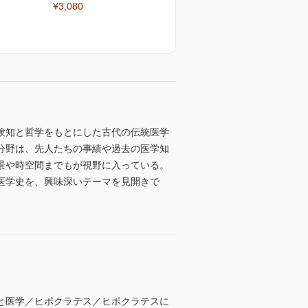
¥3,080
験知と哲学をもとにした古代の伝統医学
分野は、先人たちの事績や過去の医学知
景や時空間までもが視野に入っている。
医学史を、興味深いテーマを見開きで
と医学／ヒポクラテス／ヒポクラテスに