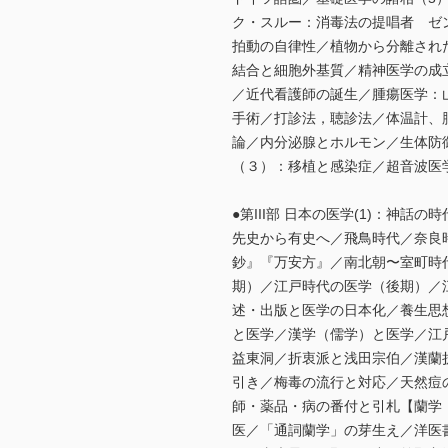
ク・スルー：消毒法の提唱者 ゼ
拍動の自律性／植物から分離され
結合と細胞外基質／精神医学の成
／近代看護師の誕生／腫瘍医学：
手術／打診法，聴診法／体温計、
論／内分泌腺とホルモン／生体防
（３）：移植と感染症／超音波医
●第III部 日本の医学(1)：神話の時
先史から有史へ／飛鳥時代／奈良
鈔』『万安方』／南北朝〜室町時
期）／江戸時代の医学（後期）／
述・出版と医学の日本化／養生思
と医学／漢学（儒学）と医学／江
益東洞／折衷派と浅田宗伯／漢蘭
引き／梅毒の流行と対応／天然痘
師・薬品・病の番付と引札【蘭学
医／「通詞蘭学」の芽生え／洋医