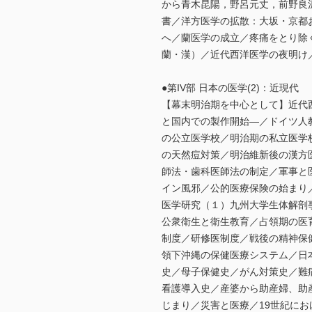
から青木昆陽，野呂元丈，前野良
書／洋方医学の拡散：大坂・京都
へ／蘭医学の成立／疼痛をとり除
蘭・漢）／近代西洋医学の夜明け
●第IV部 日本の医学(2)：近現代
【幕末明治期を中心として】近代
と国内での製作開始―／ドイツ人
の公立医学校／明治期の私立医学
の天然痘対策／明治維新後の漢方
師法・歯科医師法の制定／軍事と
イン風邪／公的医療保険の始まり
医学研究（１）九州大学生体解剖
公衆衛生と衛生教育／占領期の医
制度／研修医制度／戦後の精神保
領下沖縄の保健医療システム／日
史／母子保健史／がん対策史／難
看護導入史／産婆から助産婦、助
じまり／災害と医療／19世紀に