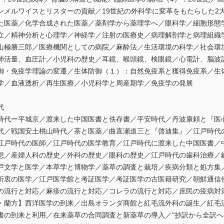
ンメルワイスとリスターの貢献／19世紀の外科学に変革をもたらした2
た医薬／化学合成された医薬／薬剤学から薬理学へ／眼科学／細胞形態
立／精神分析と心理学／神経学／注射の医療史／病理解剖学と病理組織
山極勝三郎／医療機関としての病院／麻酔法／生活環境の科学／社会環
肺活量、血圧計／小児科の歴史／耳鏡、喉頭鏡、検眼鏡／心電計、脳波
御・免疫学理論の変遷／生体防御（１）：自然免疫系と獲得免疫系／生
学／血液透析／再生医療／小児科学と周産期学／免疫学の発展
代
時代ー平城京／渡来した中国医書と佚存書／平安時代／丹波康頼と『医
代／戦国安土桃山時代／茶と医薬／曲直瀬道三と『啓迪集』／江戸時代
江戸時代の医師／江戸時代の医学教育／江戸時代に渡来した中国医書／
想／産婦人科の歴史／外科の歴史／眼科の歴史／江戸時代の歯科治療／
戸文学と医学／本草学と博物学／薬草の調査と栽培／疾病分類と処方集
折衷の医学／江戸医学館と考証医学／考証医学の古医籍研究／朝鮮通信
の流行と対応／麻疹の流行と対応／コレラの流行と対応／庶民の疫病対
・蘭方】西洋医学の到来／出島オランダ商館と紅毛流外科の誕生／紅毛流
書の到来と利用／在来薬草の合同調査と新薬草の導入／"抄訳から全訳へ