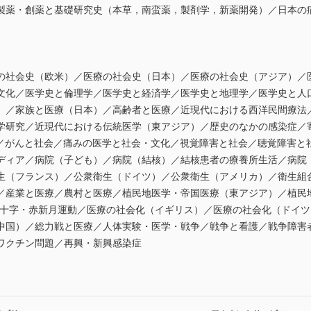
製薬・創薬と基礎研究史（本草，南蛮薬，製剤学，新薬開発）／日本の
の社会史（欧米）／医療の社会史（日本）／医療の社会史（アジア）／
文化／医学史と倫理学／医学史と経済学／医学史と地理学／医学史と人
）／家族と医療（日本）／高齢者と医療／近現代における西洋民間療法
学研究／近現代における伝統医学（東アジア）／歴史のなかの感染症／
社会／がんと社会／痛みの医学と社会・文化／視覚障害と社会／聴覚障害
ディア／病院（子ども）／病院（結核）／結核患者の療養所生活／病院
生（フランス）／公衆衛生（ドイツ）／公衆衛生（アメリカ）／衛生組
／産業と医療／農村と医療／植民地医学・帝国医療（東アジア）／植民
赤十字・赤新月運動／医療の社会化（イギリス）／医療の社会化（ドイ
中国）／総力戦と医療／人体実験・医学・戦争／戦争と看護／戦争障害
ワクチン問題／再興・新興感染症