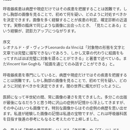
呼吸器疾患は病歴や現症だけではその疾患を把握することは困難です。し
かし胸部の画像を見ることで、初めて何を疑い、どのように対処すべきか
を決定できます。画像を多く経験することが疾患の判定、確定診断の近道
です。実際の臨床で同じような画像に出会ったとき、「見たことある」と
いう経験が、読影力アップにつながります。
序文
レオナルド・ダ・ヴィンチLeonardo da Vinciは「対象物の形態を文字と
文章では完璧に描写できないであろう、しかし文章の代わりに絵画をも
ってすればほぼ完璧に対象を語ることができる」と著書で述べている。ま
たVincent Van Goghも「絵画を通じてのみ話すことができる」と。
呼吸器疾患を専門にしていると、病歴や現症だけではその疾患を把握する
ことは困難です。しかし胸部の画像を見ることで、初めて何を疑い、どの
ように対処すべきかを決定できます。闇の世界に燭光が灯ったように。
医師になって半世紀の間、常に画像の凄さを見てきました。多分この出版
が最後になるだろうと思う時に沢山の症例が記憶から浮上してきますが、
その中心はいつも画像です。特別な画像からはその症例の病歴を思い出せ
ます。私達が経験した画像の記憶は私達の宝物ですが、これは呼吸器科医
を目指す後進の参考にもなると考えたので上梓しました。
今、思えば「胸部の異常陰影」にしても「外科書」や「CT」にしても、