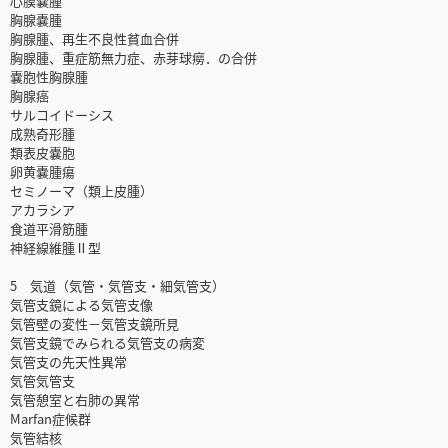
心膜嚢腫
胸腺嚢腫
胸腺腫、再生不良性貧血合併
胸腺腫、重症筋無力症、赤芽球癆．の合併
嚢胞性胸腺腫
胸腺癌
サルコイドーシス
成熟奇形腫
類表皮嚢胞
卵黄嚢腫瘍
セミノーマ（類上皮腫）
アカラシア
食道平滑筋腫
神経線維腫Ⅱ型
5 気道（気管・気管支・細気管支）
気管支鏡による気管支像
気管壁の変性－気管支鏡所見
気管支鏡でみられる気管支の病変
気管支の先天性異常
気管気管支
気管憩室と右肺の異常
Marfan症候群
気管結核