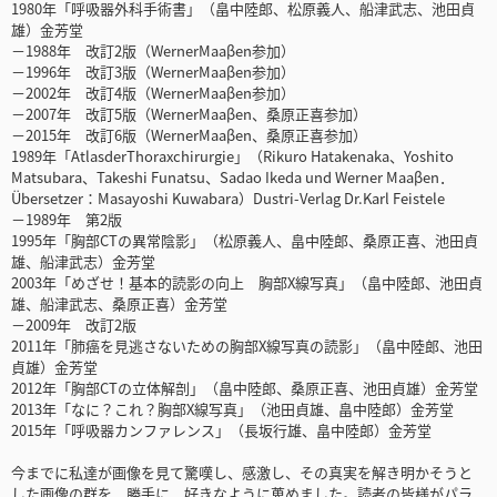
1980年「呼吸器外科手術書」（畠中陸郎、松原義人、船津武志、池田貞
雄）金芳堂
－1988年 改訂2版（WernerMaaβen参加）
－1996年 改訂3版（WernerMaaβen参加）
－2002年 改訂4版（WernerMaaβen参加）
－2007年 改訂5版（WernerMaaβen、桑原正喜参加）
－2015年 改訂6版（WernerMaaβen、桑原正喜参加）
1989年「AtlasderThoraxchirurgie」（Rikuro Hatakenaka、Yoshito
Matsubara、Takeshi Funatsu、Sadao Ikeda und Werner Maaβen．
Übersetzer：Masayoshi Kuwabara）Dustri-Verlag Dr.Karl Feistele
－1989年 第2版
1995年「胸部CTの異常陰影」（松原義人、畠中陸郎、桑原正喜、池田貞
雄、船津武志）金芳堂
2003年「めざせ！基本的読影の向上 胸部X線写真」（畠中陸郎、池田貞
雄、船津武志、桑原正喜）金芳堂
－2009年 改訂2版
2011年「肺癌を見逃さないための胸部X線写真の読影」（畠中陸郎、池田
貞雄）金芳堂
2012年「胸部CTの立体解剖」（畠中陸郎、桑原正喜、池田貞雄）金芳堂
2013年「なに？これ？胸部X線写真」（池田貞雄、畠中陸郎）金芳堂
2015年「呼吸器カンファレンス」（長坂行雄、畠中陸郎）金芳堂
今までに私達が画像を見て驚嘆し、感激し、その真実を解き明かそうと
した画像の群を、勝手に、好きなように蒐めました。読者の皆様がパラ