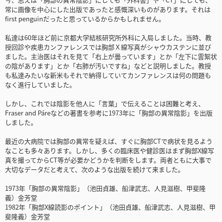
常に画像を中心にした出版であったと感慨深いものがあります。それは
first penguinだったと思っているからかもしれません。
私達は60年ほど前に京都大学結核研究所外科に入局しました。当時、教
授回診や疾患カンファレンスでは胸部Ｘ線写真がシャウカステンに並び
ました。主治医はそれを見て「右上が曇っています」とか「左下に雲絮状
の陰があります」とか「右肺が汚いですね」などと説明しました。教授
も私達みたいな新米もそれで納得していてカンファレンスは何の問題も
なく進行していました。
しかし、これでは陰影を他人に「言葉」で伝えることは困難と考え、
Fraser and Páreなどの著書を参考に1973年に「胸部の異常陰影」を出版
しました。
最近の大病院では胸部の異常を疑えば、すぐに胸部CTで病状を見るよう
なことも多々あります。しかし、多くの臨床医や健診医はまず胸部X線写
真を撮ってからCT等が必要かどうかを判断をします。両者ともに大事で
大切なデータだと考えて、次のような出版を続けて来ました。
1973年「胸部の異常陰影」（池田貞雄、船津武志、人見滋樹、甲斐隆
義）金芳堂
1982年「胸部X線読影のポイント」（池田貞雄、船津武志、人見滋樹、甲
斐隆義）金芳堂