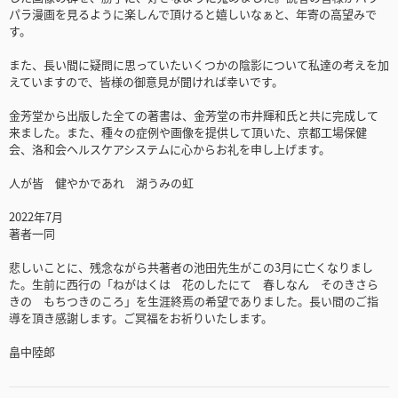
パラ漫画を見るように楽しんで頂けると嬉しいなぁと、年寄の高望みで
す。
また、長い間に疑問に思っていたいくつかの陰影について私達の考えを加
えていますので、皆様の御意見が聞ければ幸いです。
金芳堂から出版した全ての著書は、金芳堂の市井輝和氏と共に完成して
来ました。また、種々の症例や画像を提供して頂いた、京都工場保健
会、洛和会ヘルスケアシステムに心からお礼を申し上げます。
人が皆 健やかであれ 湖うみの虹
2022年7月
著者一同
悲しいことに、残念ながら共著者の池田先生がこの3月に亡くなりまし
た。生前に西行の「ねがはくは 花のしたにて 春しなん そのきさら
きの もちつきのころ」を生涯終焉の希望でありました。長い間のご指
導を頂き感謝します。ご冥福をお祈りいたします。
畠中陸郎