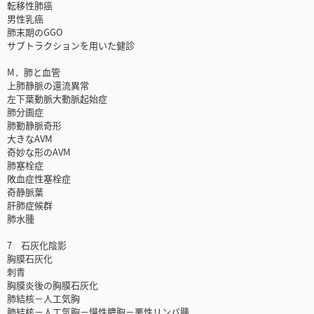
転移性肺癌
男性乳癌
肺末期のGGO
サブトラクションを用いた健診
M．肺と血管
上肺静脈の還流異常
左下葉動脈大動脈起始症
肺分画症
肺動静脈奇形
大きなAVM
奇妙な形のAVM
肺塞栓症
敗血症性塞栓症
奇静脈葉
肝肺症候群
肺水腫
7 石灰化陰影
胸膜石灰化
刺青
胸膜炎後の胸膜石灰化
肺結核－人工気胸
肺結核－人工気胸－慢性膿胸－悪性リンパ腫