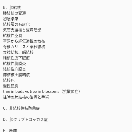
B．肺結核
肺結核の変遷
初感染巣
結核腫の石灰化
気管支結核と浸潤陰影
結核性空洞
空洞から経気道性の散布
脊椎カリエスと粟粒結核
粟粒結核、脳結核
結核性皮下膿瘍
結核性胸膜炎
結核性心膜炎
肺結核＋腸結核
結核死
慢性膿胸
tree in buds vs tree in blossoms（抗酸菌症）
往時の肺結核の治療と手術
C．非結核性抗酸菌症
D．肺クリプトコッカス症
E．塵肺