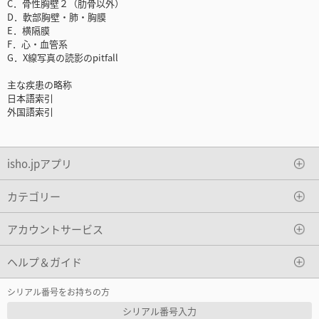
C．骨性胸壁２（肋骨以外）
D．軟部胸壁・肺・胸膜
E．横隔膜
F．心・血管系
G．X線写真の読影のpitfall
主な疾患の略称
日本語索引
外国語索引
isho.jpアプリ
カテゴリー
アカウントサービス
ヘルプ＆ガイド
シリアル番号をお持ちの方
シリアル番号入力