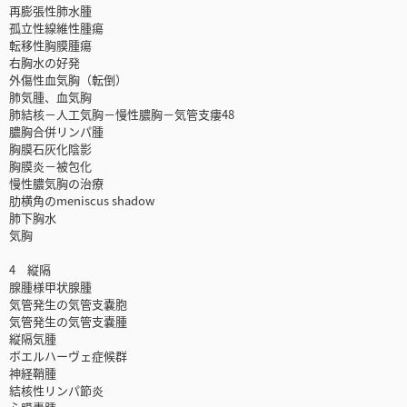
再膨張性肺水腫
孤立性線維性腫瘍
転移性胸膜腫瘍
右胸水の好発
外傷性血気胸（転倒）
肺気腫、血気胸
肺結核－人工気胸－慢性膿胸－気管支瘻48
膿胸合併リンパ腫
胸膜石灰化陰影
胸膜炎－被包化
慢性膿気胸の治療
肋横角のmeniscus shadow
肺下胸水
気胸
4 縦隔
腺腫様甲状腺腫
気管発生の気管支嚢胞
気管発生の気管支嚢腫
縦隔気腫
ボエルハーヴェ症候群
神経鞘腫
結核性リンパ節炎