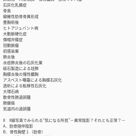
石灰化乳腺症
骨島
線維性肋骨骨異形成
豊胸術後
ヒトアジュバント病
大動脈硬化症
僧帽弁膜症
冠動脈瘤
初感染巣
肺炎後
水痘肺炎後の石灰化巣
砥石製造による珪肺
胸膜炎後の慢性膿胸
アスベスト曝露による胸膜石灰化
透析による転移性石灰化
大理石病
軟骨性肺過誤腫
肺腺癌
気道内の過誤腫
8 X線写真でみられる“気になる所見”－異常陰影？それとも正常？－
A．肋骨随伴陰影
B．骨性胸壁１（肋骨）