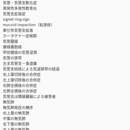
気管・気管支軟化症
再発性多発性軟骨炎
気管支拡張症
signet ring sign
mucoid impaction（粘液栓）
牽引性気管支拡張
カータゲナー症候群
気管腫瘍
腺様嚢胞癌
甲状腺癌の気管浸潤
気管の狭窄
左主気管支－食道瘻
気管支結核による気道狭窄の経過
右上葉切除後の合併症
左上葉切除後の合併症
右肺全摘後の合併症
左肺全摘後の合併症
気管支は隣接臓器による被害者
無気肺
無気肺発症の機序
右上葉の無気肺
中葉の無気肺
右下葉の無気肺
左上葉の無気肺