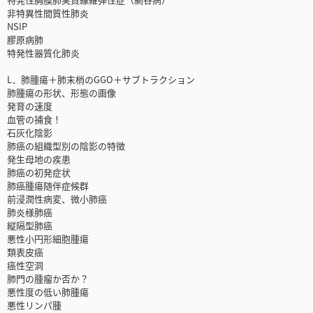
非特異性間質性肺炎
NSIP
膠原病肺
特発性器質化肺炎
L．肺腫瘍＋肺末梢のGGO＋サブトラクション
肺腫瘍の形状、形態の画像
発育の速度
血管の捕食！
石灰化陰影
肺癌の組織型別の陰影の特徴
発生母地の疾患
肺癌の初発症状
肺癌腫瘍随伴症候群
前浸潤性病変、微小肺癌
肺炎様肺癌
縦隔型肺癌
悪性小円形細胞腫瘍
類表皮癌
癌性空洞
肺門の腫瘤か否か？
悪性度の低い肺腫瘍
悪性リンパ腫