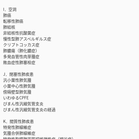
I．空洞
肺癌
転移性肺癌
肺結核
非結核性抗酸菌症
慢性型肺アスペルギルス症
クリプトコッカス症
肺膿瘍（肺化膿症）
多発血管性肉芽腫症
敗血症性肺塞栓症
J．閉塞性肺疾患
汎小葉性肺気腫
小葉中心性肺気腫
傍隔壁型肺気腫
いわゆるCPFE
びまん性汎細気管支炎
びまん性汎細気管支炎の経過
K．間質性肺疾患
特発性肺線維症
気腫合併肺線維症
特発性胸膜肺実質線維弾性症（網谷病）