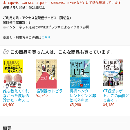
末（Xperia、GALAXY、AQUOS、ARROWS、Nexusなど）にて動作確認しています
必要メモリ容量
492 MB以上
ご利用方法
アクセス型配信サービス（買切型）
同時使用端末数
1
※インターネット経由でのWEBブラウザによるアクセス参照
※導入・利用方法の詳細は
こちら
この商品を買った人は、こんな商品も買っています。
誰も教えてくれ
循環器のトビラ
骨折ハンター
CT読影レポー
なかった皮疹の
¥5,940
レントゲン×非
ト、この画像ど
診かた・考え...
整形外科医
う書く？
¥4,400
¥5,280
¥4,180
概要