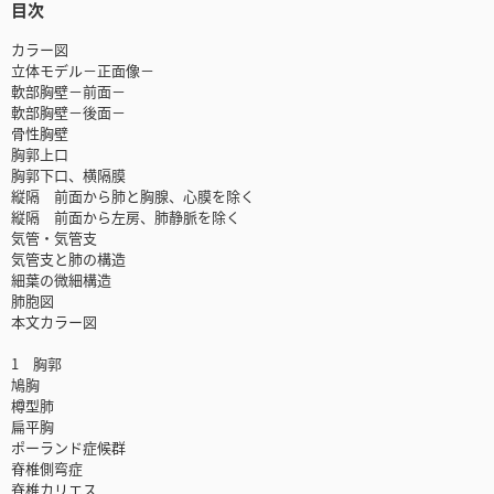
目次
カラー図
立体モデル－正面像－
軟部胸壁－前面－
軟部胸壁－後面－
骨性胸壁
胸郭上口
胸郭下口、横隔膜
縦隔 前面から肺と胸腺、心膜を除く
縦隔 前面から左房、肺静脈を除く
気管・気管支
気管支と肺の構造
細葉の微細構造
肺胞図
本文カラー図
1 胸郭
鳩胸
樽型肺
扁平胸
ポーランド症候群
脊椎側弯症
脊椎カリエス