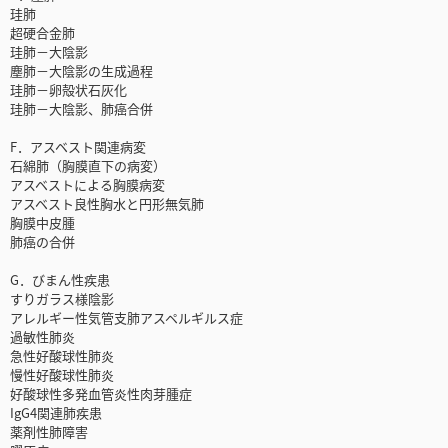
珪肺
超硬合金肺
珪肺－大陰影
塵肺－大陰影の生成過程
珪肺－卵殻状石灰化
珪肺－大陰影、肺癌合併
F．アスベスト関連病変
石綿肺（胸膜直下の病変）
アスベストによる胸膜病変
アスベスト良性胸水と円形無気肺
胸膜中皮腫
肺癌の合併
G．びまん性疾患
すりガラス様陰影
アレルギー性気管支肺アスペルギルス症
過敏性肺炎
急性好酸球性肺炎
慢性好酸球性肺炎
好酸球性多発血管炎性肉芽腫症
IgG4関連肺疾患
薬剤性肺障害