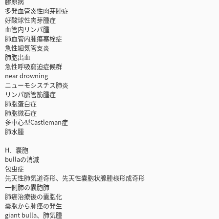
膠原病
多発血管炎性肉芽腫症
好酸球性肉芽腫症
血管内リンパ腫
肺血管内腫瘍塞栓症
急性細気管支炎
肺胞出血
急性呼吸窮迫症候群
near drowning
ニューモシスチス肺炎
リンパ脈管筋腫症
肺胞蛋白症
肺胞微石症
多中心型Castleman症
肺水腫
H．嚢胞
bullaの消滅
包虫症
先天性肺気道奇形、先天性嚢胞状腺腫様形成奇形
一側肺の嚢胞肺
肺癌治療後の囊胞化
嚢胞から肺癌の発生
giant bulla、肺気腫