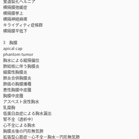
食道裂孔ヘルニア
横隔膜弛緩症
横隔膜挙上
横隔神経麻痺
キライディティ症候群
横隔膜平低下
3 胸膜
apical cap
phantom tumor
胸水による縦隔偏位
肺結核に伴う胸膜炎
細菌性胸膜炎
肺炎合併胸膜炎
肺癌の胸膜播種
悪性胸膜中皮腫
胸膜中皮腫
アスベスト良性胸水
乳糜胸
低蛋白血症による胸水漏出
腎不全（透析中）
心不全による胸水
胸膜炎後の円形無気肺
拡張型心筋症－心不全－胸水－円形無気肺