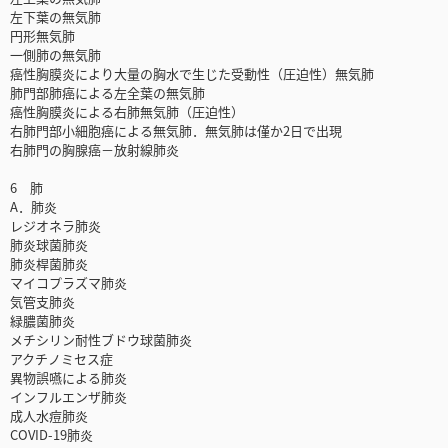
左下葉の無気肺
円形無気肺
一側肺の無気肺
癌性胸膜炎により大量の胸水で生じた受動性（圧迫性）無気肺
肺門部肺癌による左全葉の無気肺
癌性胸膜炎による右肺無気肺（圧迫性）
右肺門部小細胞癌による無気肺．無気肺は僅か2日で出現
右肺門の胸腺癌－放射線肺炎
6 肺
A．肺炎
レジオネラ肺炎
肺炎球菌肺炎
肺炎桿菌肺炎
マイコプラズマ肺炎
気管支肺炎
緑膿菌肺炎
メチシリン耐性ブドウ球菌肺炎
アクチノミセス症
異物誤嚥による肺炎
インフルエンザ肺炎
成人水痘肺炎
COVID-19肺炎