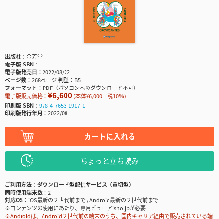
出版社
金芳堂
電子版ISBN
電子版発売日
2022/08/22
ページ数
268ページ
判型
B5
フォーマット
PDF（パソコンへのダウンロード不可）
¥6,600
電子版販売価格：
(本体¥6,000＋税10％)
印刷版ISBN
978-4-7653-1917-1
印刷版発行年月
2022/08
カートに入れる
ちょっと立ち読み
ご利用方法
ダウンロード型配信サービス（買切型）
同時使用端末数
2
対応OS
iOS最新の２世代前まで / Android最新の２世代前まで
※コンテンツの使用にあたり、専用ビューアisho.jpが必要
※Androidは、Android２世代前の端末のうち、国内キャリア経由で販売されている端