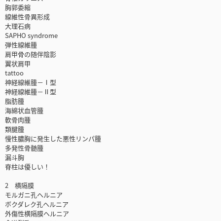
胸郭委縮
線維性骨異形成
大理石病
SAPHO syndrome
弾性線維腫
肩甲骨の随伴陰影
翼状肩甲
tattoo
神経線維腫－Ⅰ型
神経線維腫－Ⅱ型
脂肪腫
海綿状血管腫
軟骨肉腫
類腱腫
慢性膿胸に発生した悪性リンパ腫
多発性骨髄腫
漏斗胸
脊柱は優しい！
2 横隔膜
モルガニ孔ヘルニア
ボクダレク孔ヘルニア
外傷性横隔膜ヘルニア