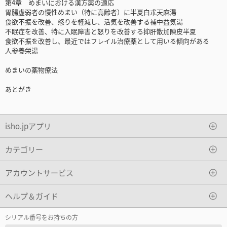
第4章 めまいにおける漢方薬の適応
胃腸虚弱者の慢性めまい（特に高齢者）に半夏白朮天麻湯
食欲不振を改善、怒りを軽減し、活気を改善する補中益気湯
不眠症を改善、特に入眠障害と怒りを改善する抑肝散加陳皮半夏
食欲不振を改善し、最近ではフレイル治療薬として用いる傾向がある
人参養栄湯
めまいの薬物療法
あとがき
isho.jpアプリ
カテゴリー
アカウントサービス
ヘルプ＆ガイド
シリアル番号をお持ちの方