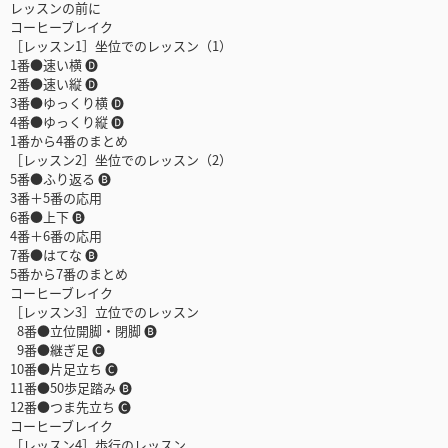
レッスンの前に
コーヒーブレイク
［レッスン1］坐位でのレッスン（1）
1番●速い横 🅓
2番●速い縦 🅓
3番●ゆっくり横 🅓
4番●ゆっくり縦 🅓
1番から4番のまとめ
［レッスン2］坐位でのレッスン（2）
5番●ふり返る 🅑
3番＋5番の応用
6番●上下 🅑
4番＋6番の応用
7番●はてな 🅑
5番から7番のまとめ
コーヒーブレイク
［レッスン3］立位でのレッスン
8番●立位開脚・閉脚 🅑
9番●継ぎ足 🅒
10番●片足立ち 🅒
11番●50歩足踏み 🅑
12番●つま先立ち 🅒
コーヒーブレイク
［レッスン4］歩行のレッスン