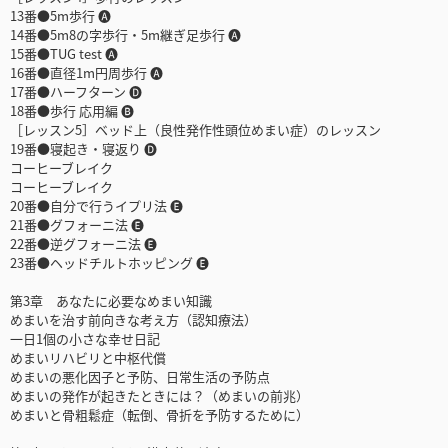
13番●5m歩行 🅐
14番●5m8の字歩行・5m継ぎ足歩行 🅐
15番●TUG test 🅐
16番●直径1m円周歩行 🅐
17番●ハーフターン 🅓
18番●歩行 応用編 🅑
［レッスン5］ベッド上（良性発作性頭位めまい症）のレッスン
19番●寝起き・寝返り 🅓
コーヒーブレイク
コーヒーブレイク
20番●自分で行うイプリ法 🅔
21番●グフォーニ法 🅔
22番●逆グフォーニ法 🅔
23番●ヘッドチルトホッピング 🅔
第3章 あなたに必要なめまい知識
めまいを治す前向きな考え方（認知療法）
一日1個の小さな幸せ日記
めまいリハビリと中枢代償
めまいの悪化因子と予防、日常生活の予防点
めまいの発作が起きたときには？（めまいの前兆）
めまいと骨粗鬆症（転倒、骨折を予防するために）