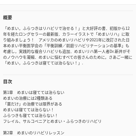
概要
「めまい，ふらつきはリハビリで治せる！」と大好評の書．初版から12
年を経たロングセラーの最新版．カラーイラストで「めまいリハ」に取
り組みましょう！ アメリカのめまいリハビリや2021年に改訂された日
本めまい平衡医学会の「平衡訓練／前庭リハビリテーションの基準」も
考慮し，実践的な複合リハビリも追加．めまいリハ第一人者Dr.新井がそ
のノウハウを凝縮．めまいに悩むすべての皆さんのために，さあご一緒に
「めまい，ふらつきは寝てては治らない！」.
目次
第1章 めまいは寝てては治らない
めまいの治療には2種類ある
「薬だけ」の治療では限界がある
めまいは寝てては治らない！
ふらつきも寝てては治らない！
フレイル、サルコペニアとめまい・ふらつきのリハビリ
第2章 めまいのリハビリレッスン