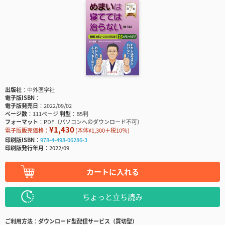
出版社
中外医学社
電子版ISBN
電子版発売日
2022/09/02
ページ数
111ページ
判型
B5判
フォーマット
PDF（パソコンへのダウンロード不可）
¥1,430
電子版販売価格：
(本体¥1,300＋税10％)
印刷版ISBN
978-4-498-06286-3
印刷版発行年月
2022/09
カートに入れる
ちょっと立ち読み
ご利用方法
ダウンロード型配信サービス（買切型）