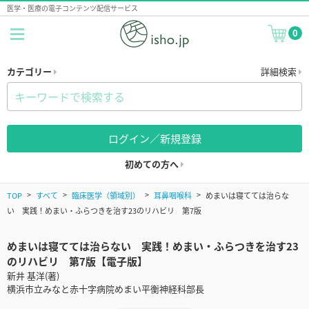
医学・医療の電子コンテンツ配信サービス
0
カテゴリー
詳細検索
ログイン／新規登録
初めての方へ
TOP
すべて
臨床医学（領域別）
耳鼻咽喉科
めまいは寝てては治らな
い 実践！めまい・ふらつきを治す23のリハビリ 第7版
めまいは寝てては治らない 実践！めまい・ふらつきを治す23
のリハビリ 第7版【電子版】
新井 基洋(著)
横浜市立みなと赤十字病院めまい平衡神経科部長