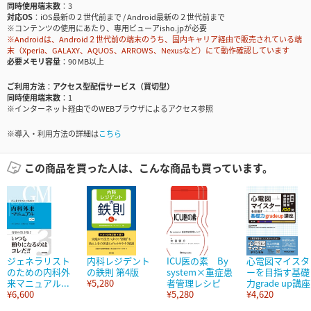
同時使用端末数
3
対応OS
iOS最新の２世代前まで / Android最新の２世代前まで
※コンテンツの使用にあたり、専用ビューアisho.jpが必要
※Androidは、Android２世代前の端末のうち、国内キャリア経由で販売されている端
末（Xperia、GALAXY、AQUOS、ARROWS、Nexusなど）にて動作確認しています
必要メモリ容量
90 MB以上
ご利用方法
アクセス型配信サービス（買切型）
同時使用端末数
1
※インターネット経由でのWEBブラウザによるアクセス参照
※導入・利用方法の詳細は
こちら
この商品を買った人は、こんな商品も買っています。
ジェネラリスト
内科レジデント
ICU医の素 By
心電図マイスタ
のための内科外
の鉄則 第4版
system×重症患
ーを目指す基礎
来マニュアル...
¥5,280
者管理レシピ
力grade up講座
¥6,600
¥5,280
¥4,620