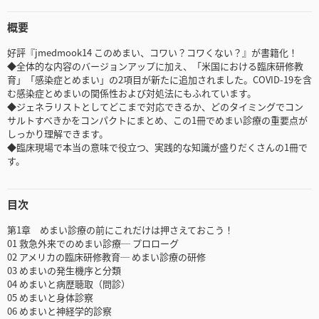
概要
好評『jmedmook14 このめまい、コワい？コワくない？』が書籍化！
◆全体的な内容のバージョンアップに加え、「米国における臨床研修教
育」「感染症とめまい」の2項目が新たに追加されました。COVID-19を含
む感染症とめまいの関係性および対処法にもふれています。
◆ジェネラリストとしてどこまで対応できるか、どのタイミングでコン
サルトすべきかをコンパクトにまとめ、この1冊でめまい診療の重要点が
しっかり理解できます。
◆臨床現場で本当の意味で役立つ、実践的な知識が盛りだくさんの1冊で
す。
目次
第1章 めまい診療の前にこれだけは押さえておこう！
01 救急外来でのめまい診療─ プロローグ
02 アメリカの臨床研修教育─ めまい診療の研修
03 めまいの発生機序と分類
04 めまいと病歴聴取（問診）
05 めまいと身体診察
06 めまいと神経学的診察