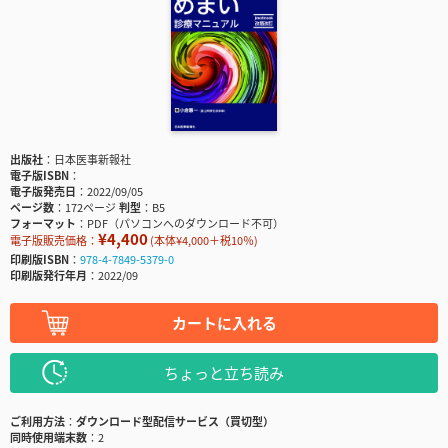
出版社
日本医事新報社
電子版ISBN
電子版発売日
2022/09/05
ページ数
172ページ
判型
B5
フォーマット
PDF（パソコンへのダウンロード不可）
¥4,400
電子版販売価格：
(本体¥4,000＋税10％)
印刷版ISBN
978-4-7849-5379-0
印刷版発行年月
2022/09
カートに入れる
ちょっと立ち読み
ご利用方法
ダウンロード型配信サービス（買切型）
同時使用端末数
2