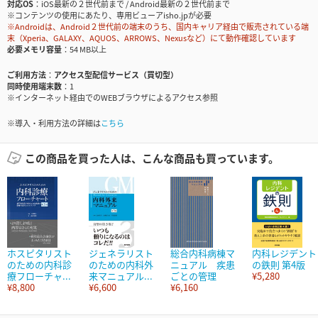
対応OS
iOS最新の２世代前まで / Android最新の２世代前まで
※コンテンツの使用にあたり、専用ビューアisho.jpが必要
※Androidは、Android２世代前の端末のうち、国内キャリア経由で販売されている端
末（Xperia、GALAXY、AQUOS、ARROWS、Nexusなど）にて動作確認しています
必要メモリ容量
54 MB以上
ご利用方法
アクセス型配信サービス（買切型）
同時使用端末数
1
※インターネット経由でのWEBブラウザによるアクセス参照
※導入・利用方法の詳細は
こちら
この商品を買った人は、こんな商品も買っています。
ホスピタリスト
ジェネラリスト
総合内科病棟マ
内科レジデント
のための内科診
のための内科外
ニュアル 疾患
の鉄則 第4版
療フローチャ...
来マニュアル...
ごとの管理
¥5,280
¥8,800
¥6,600
¥6,160