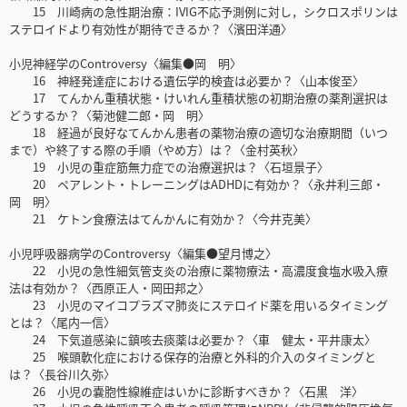
15 川崎病の急性期治療：IVIG不応予測例に対し，シクロスポリンは
ステロイドより有効性が期待できるか？〈濱田洋通〉
小児神経学のControversy〈編集●岡 明〉
16 神経発達症における遺伝学的検査は必要か？〈山本俊至〉
17 てんかん重積状態・けいれん重積状態の初期治療の薬剤選択は
どうするか？〈菊池健二郎・岡 明〉
18 経過が良好なてんかん患者の薬物治療の適切な治療期間（いつ
まで）や終了する際の手順（やめ方）は？〈金村英秋〉
19 小児の重症筋無力症での治療選択は？〈石垣景子〉
20 ペアレント・トレーニングはADHDに有効か？〈永井利三郎・
岡 明〉
21 ケトン食療法はてんかんに有効か？〈今井克美〉
小児呼吸器病学のControversy〈編集●望月博之〉
22 小児の急性細気管支炎の治療に薬物療法・高濃度食塩水吸入療
法は有効か？〈西原正人・岡田邦之〉
23 小児のマイコプラズマ肺炎にステロイド薬を用いるタイミング
とは？〈尾内一信〉
24 下気道感染に鎮咳去痰薬は必要か？〈車 健太・平井康太〉
25 喉頭軟化症における保存的治療と外科的介入のタイミングと
は？〈長谷川久弥〉
26 小児の嚢胞性線維症はいかに診断すべきか？〈石黒 洋〉