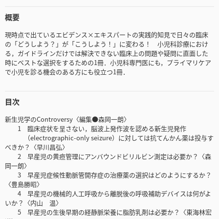
概要
現時点で出ているエビデンス×エキスパートの実践的知見で日々の臨床
の「どうしよう？」が「こうしよう！」に変わる！ 小児科診療におけ
る，ガイドラインだけでは解決できない臨床上の問題や疑問に直面した
時にベストな選択をするための1冊．小児科専門医にも，プライマリケア
で小児を診る機会のある方にも役立つ1冊．
目次
新生児学のControversy〈編集●森岡一朗〉
1 臨床症状を呈さない，脳波上発作波を認める新生児発作
（electrographic-only seizure）に対しては抗てんかん薬は投与す
べきか？〈早川昌弘〉
2 早産児の黄疸管理にアンバウンドビリルビン測定は必要か？〈森
岡一朗〉
3 早産児症候性動脈管開存症の治療薬の選択はどのようにするか？
〈豊島勝昭〉
4 早産児の機械的人工呼吸から離脱後の呼吸補助デバイスは何がよ
いか？〈内山 温〉
5 早産児の生後早期の経静脈栄養に脂肪乳剤は必要か？〈東海林宏