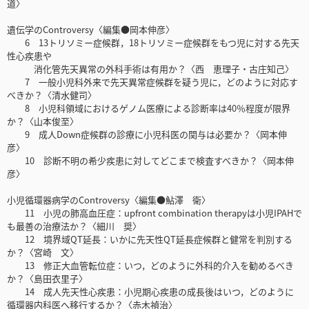
道〉
遺伝学のControversy〈編集●岡本伸彦〉
6 13トリソミー症候群，18トリソミー症候群をもつ児に対する先天
性心疾患や
消化管先天異常の外科手術は有用か？〈西 恵理子・古庄知己〉
7 一般小児科外来で先天異常症候群を疑う児に，どのように対応す
べきか？〈清水健司〉
8 小児科領域におけるゲノム医療による診断率は40％程度が限界
か？〈山本俊至〉
9 成人Down症候群の診療に小児科医の関与は必要か？〈岡本伸
彦〉
10 診断不明の希少疾患に対してどこまで検査すべきか？〈岡本伸
彦〉
小児循環器病学のControversy〈編集●鮎澤 衛〉
11 小児の肺高血圧症：upfront combination therapyは小児IPAHで
も最善の治療法か？〈細川 奨〉
12 境界域QT延長：いかに先天性QT延長症候群と健常を判別する
か？〈宮崎 文〉
13 修正大血管転位症：いつ，どのように外科的介入を勧めるべき
か？〈島田衣里子〉
14 成人先天性心疾患：小児期心疾患の成長後はいつ，どのように
循環器内科医へ移行するか？〈赤木禎治〉