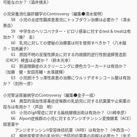
可能なのか？〈酒井規夫〉
小児栄養消化器肝臓学のControversy〈編集●清水俊明〉
58 小児の炎症性腸疾患患児にトップダウン治療は必要か？〈清水
泰岳〉
59 中学生のヘリコバクター・ピロリ感染に対するtest & treatは有
効か？〈幾? 圭〉
60 乳児に対しての便秘の治療薬は何を使用すべきか？〈八木龍
介・羽鳥麗子〉
61 原因不明の反復性膵炎に対する内視鏡的逆行性胆道膵管造影
（ERCP）検査は必要か？〈鈴木光幸〉
62 胆道閉鎖症のスクリーニングに便色カラーカードは有効か？
〈加藤 健・安田亮輔・水落建輝〉
63 小児胆汁うっ滞性疾患の治療にウルソデオキシコール酸は有効
か？〈別所一彦〉
小児腎泌尿器病学のControversy〈編集●金子一成〉
64 典型的溶血性尿毒症症候群の乳幼児に対する抗菌薬や止痢薬の
投与は有用か？〈芦田 明〉
65 小児のIgA腎症に対する扁桃腺摘出術は有効か？〈川崎幸彦〉
66 Alport症候群の小児に対するアンジオテンシン変換酵素（ACE）
阻害薬や
アンジオテンシンII受容体拮抗薬（ARB）は有効か？〈中西浩一〉
67 膀胱尿管逆流の乳幼児に予防的抗菌薬の内服は必要か？〈金子