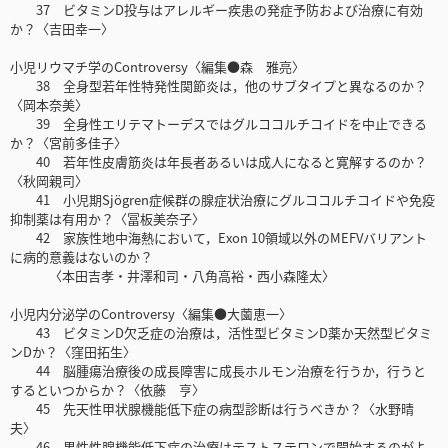
37 ビタミンD投与はアレルギー疾患の発症予防および治療に有効
か？〈吉田幸一〉
小児リウマチ学のControversy〈編集●森 雅亮〉
38 全身型若年性特発性関節炎は，他のサブタイプと異なるのか？
〈岡本奈美〉
39 全身性エリテマトーデスではグルココルチコイドを中止できる
か？〈宮前多佳子〉
40 若年性皮膚筋炎は年長者あるいは成人になると寛解するのか？
〈秋岡親司〉
41 小児期Sjögren症候群の腺症状治療にグルココルチコイドや免疫
抑制薬は有用か？〈冨板美奈子〉
42 家族性地中海熱において，Exon 10領域以外のMEFVバリアント
に病的意義はないのか？
〈本田吉孝・井澤和司・八角高裕・西小森隆太〉
小児内分泌学のControversy〈編集●大薗恵一〉
43 ビタミンD欠乏症の治療は，活性型ビタミンD薬か天然型ビタミ
ンDか？〈窪田拓生〉
44 脳腫瘍治療後の成長障害に成長ホルモン治療を行うか，行うと
するといつからか？〈依藤 亨〉
45 先天性甲状腺機能低下症の病型診断は行うべきか？〈水野晴
夫〉
46 男性性腺機能低下症の治療はテストステロンで開始するのがよ