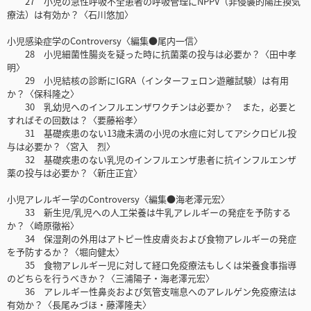
27 小児の急性呼吸不全患者の呼吸管理にNPPV（非侵襲的陽圧換気
療法）は有効か？〈石川悠加〉
小児感染症学のControversy〈編集●尾内一信〉
28 小児細菌性腸炎を疑った時に抗菌薬の投与は必要か？〈田中孝
明〉
29 小児結核の診断にIGRA（インターフェロン遊離試験）は有用
か？〈保科隆之〉
30 乳幼児へのインフルエンザワクチンは必要か？ また，必要と
すればその回数は？〈要藤裕孝〉
31 基礎疾患のない13歳未満の小児の水痘に対してアシクロビル投
与は必要か？〈宮入 烈〉
32 基礎疾患のない乳児のインフルエンザ患者に抗インフルエンザ
薬の投与は必要か？〈新庄正宜〉
小児アレルギー学のControversy〈編集●海老澤元宏〉
33 新生児/乳児への人工栄養は牛乳アレルギーの発症を予防する
か？〈崎原徹裕〉
34 保湿剤の外用はアトピー性皮膚炎および食物アレルギーの発症
を予防するか？〈堀向健太〉
35 食物アレルギー児に対して経口免疫療法もしくは栄養食事指導
のどちらを行うべきか？〈三浦陽子・海老澤元宏〉
36 アレルギー性鼻炎および気管支喘息へのアレルゲン免疫療法は
有効か？〈長尾みづほ・藤澤隆夫〉