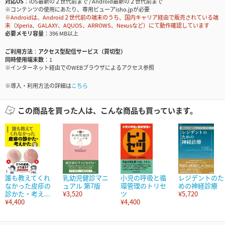
対応OS
iOS最新の２世代前まで / Android最新の２世代前まで
※コンテンツの使用にあたり、専用ビューアisho.jpが必要
※Androidは、Android２世代前の端末のうち、国内キャリア経由で販売されている端
末（Xperia、GALAXY、AQUOS、ARROWS、Nexusなど）にて動作確認しています
必要メモリ容量
396 MB以上
ご利用方法
アクセス型配信サービス（買切型）
同時使用端末数
1
※インターネット経由でのWEBブラウザによるアクセス参照
※導入・利用方法の詳細は
こちら
この商品を買った人は、こんな商品も買っています。
誰も教えてくれ
乳幼児健診マニ
小児の呼吸と循
レジデントのた
なかった皮疹の
ュアル 第7版
環管理のトリセ
めの神経診療
診かた・考え...
¥3,520
ツ
¥5,720
¥4,400
¥4,400