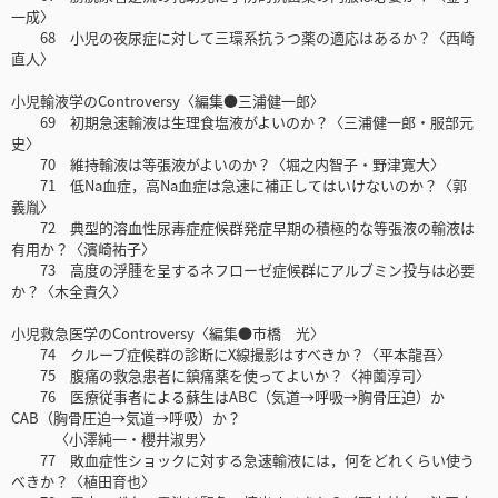
一成〉
68 小児の夜尿症に対して三環系抗うつ薬の適応はあるか？〈西崎
直人〉
小児輸液学のControversy〈編集●三浦健一郎〉
69 初期急速輸液は生理食塩液がよいのか？〈三浦健一郎・服部元
史〉
70 維持輸液は等張液がよいのか？〈堀之内智子・野津寛大〉
71 低Na血症，高Na血症は急速に補正してはいけないのか？〈郭
義胤〉
72 典型的溶血性尿毒症症候群発症早期の積極的な等張液の輸液は
有用か？〈濱崎祐子〉
73 高度の浮腫を呈するネフローゼ症候群にアルブミン投与は必要
か？〈木全貴久〉
小児救急医学のControversy〈編集●市橋 光〉
74 クループ症候群の診断にX線撮影はすべきか？〈平本龍吾〉
75 腹痛の救急患者に鎮痛薬を使ってよいか？〈神薗淳司〉
76 医療従事者による蘇生はABC（気道→呼吸→胸骨圧迫）か
CAB（胸骨圧迫→気道→呼吸）か？
〈小澤純一・櫻井淑男〉
77 敗血症性ショックに対する急速輸液には，何をどれくらい使う
べきか？〈植田育也〉