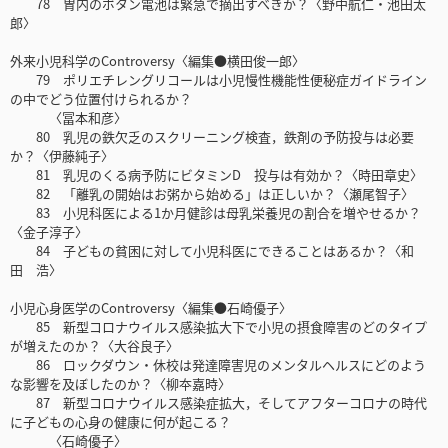
78 胃内のボタン電池は緊急で摘出すべきか？〈野中航仁・池田太
郎〉
外来小児科学のControversy〈編集●横田俊一郎〉
79 ポリエチレングリコールは小児慢性機能性便秘症ガイドライン
の中でどう位置付けられるか？
〈冨本和彦〉
80 乳児の鉄欠乏のスクリーニング検査，鉄剤の予防投与は必要
か？〈伊藤純子〉
81 乳児のくる病予防にビタミンD 投与は有効か？〈時田章史〉
82 「離乳の開始はお粥から始める」は正しいか？〈瀬尾智子〉
83 小児科医による1か月健診は母乳栄養児の割合を増やせるか？
〈金子淳子〉
84 子どもの貧困に対して小児科医にできることはあるか？〈和
田 浩〉
小児心身医学のControversy〈編集●石崎優子〉
85 新型コロナウイルス感染拡大下で小児の摂食障害のどのタイプ
が増えたのか？〈大谷良子〉
86 ロックダウン・休校は発達障害児のメンタルヘルスにどのよう
な影響を及ぼしたのか？〈柳夲嘉時〉
87 新型コロナウイルス感染症拡大，そしてアフターコロナの時代
に子どもの心身の健康に何が起こる？
〈石崎優子〉