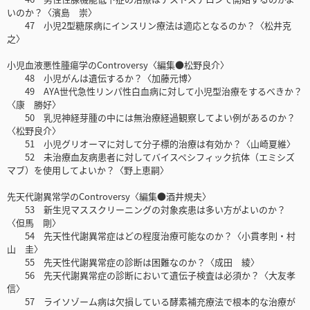
いのか？〈濱島 崇〉
47 小児2型糖尿病にインスリン療法は適応となるのか？〈松井克
之〉
小児血液悪性腫瘍学のControversy〈編集●松野良介〉
48 小児がんは遺伝するか？〈加藤元博〉
49 AYA世代急性リンパ性白血病に対して小児型治療をするべきか？
〈康 勝好〉
50 乳児神経芽腫の中には無治療経過観察してよい例があるのか？
〈松野良介〉
51 小児グリオーマに対して分子標的治療は有効か？〈山崎夏維〉
52 未治療血友病患者に対してバイスペシフィック抗体（エミシズ
マブ）を使用してよいか？〈野上恵嗣〉
先天代謝異常学のControversy〈編集●酒井規夫〉
53 新生児マススクリーニングの対象疾患は多い方がよいのか？
〈但馬 剛〉
54 先天性代謝異常症はどの程度治療可能なのか？〈小貫孝則・村
山 圭〉
55 先天性代謝異常症の診断は困難なのか？〈成田 綾〉
56 先天代謝異常症の診断において遺伝子検査は必須か？〈大友孝
信〉
57 ライソゾーム病は欠損している酵素補充療法で根本的な治療が