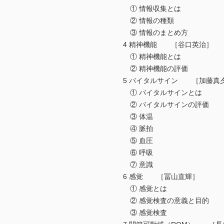
① 情報収集とは
② 情報の種類
③ 情報のまとめ方
4 精神機能 ［谷口英治］
① 精神機能とは
② 精神機能の評価
5 バイタルサイン ［加藤真
① バイタルサインとは
② バイタルサインの評価
③ 体温
④ 脈拍
⑤ 血圧
⑥ 呼吸
⑦ 意識
6 感覚 ［冨山直輝］
① 感覚とは
② 感覚検査の意義と目的
③ 感覚検査