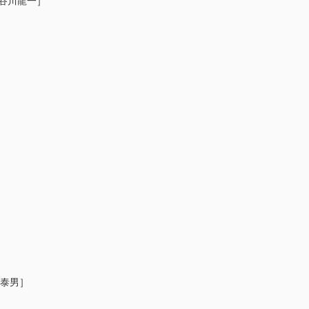
谷川龍一］
泰男］