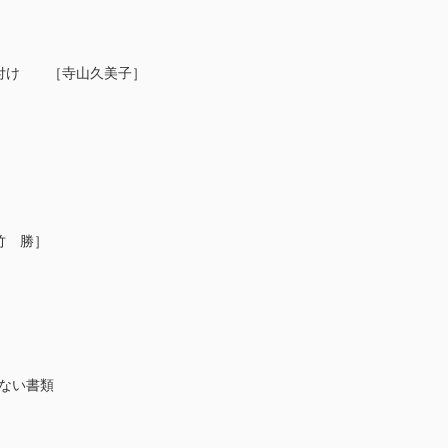
置付け ［寺山久美子］
竹 勝］
ない書類