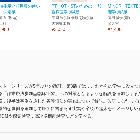
棟指示と頻用薬の使い
PT・OT・STのための 一般
MINOR TEXT
 決定版
臨床医学 第4版
理学 第8版
原 知康(編)
平岡 崇(編) 椿原 彰夫(編)
岡田 隆夫(著)
土社
医歯薬出版
金芳堂
,950
¥3,080
¥4,400
スト・シリーズが5年ぶりの改訂。第3版では，これからの学生に役立つ
る「作業療法参加型臨床実習」への対策となるような解説を追加し，ま
説，後半は事例を通した各評価法の実践について解説。改訂にあたって
体的な事例を追加して座学に留まらず実習や卒後の臨床をイメージしやす
ROMや感覚検査，高次脳機能検査などを学べる。