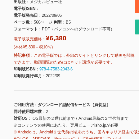
出版社
メジカルビュー社
電子版ISBN
電子版発売日
2022/09/05
ページ数
560ページ
判型
B5
フォーマット
PDF（パソコンへのダウンロード不可）
¥6,380
電子版販売価格：
(本体¥5,800＋税10％)
特記事項
この電子版では，外部のサイトとリンクして動画を閲覧
できます。動画閲覧のためにはネット環境が必要です。
印刷版ISBN
978-4-7583-2043-6
印刷版発行年月
2022/09
ご利用方法
ダウンロード型配信サービス（買切型）
同時使用端末数
2
対応OS
iOS最新の２世代前まで / Android最新の２世代前まで
※コンテンツの使用にあたり、専用ビューアisho.jpが必要
※Androidは、Android２世代前の端末のうち、国内キャリア経由で販
AQUOS、ARROWS、Nexusなど）にて動作確認しています