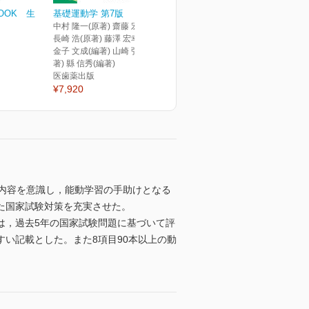
BOOK 生
基礎運動学 第7版
中村 隆一(原著) 齋藤 宏(原著)
長崎 浩(原著) 藤澤 宏幸(編著)
金子 文成(編著) 山崎 弘嗣(編
著) 縣 信秀(編著)
医歯薬出版
¥7,920
内容を意識し，能動学習の手助けとなる
た国家試験対策を充実させた。
は，過去5年の国家試験問題に基づいて評
い記載とした。また8項目90本以上の動