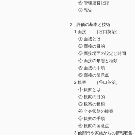
⑥ 管理運営記録
⑦ 報告
2 評価の基本と技術
1 面接 ［谷口英治］
① 面接とは
② 面接の目的
③ 面接場面の設定と時間
④ 面接の形態と種類
⑤ 面接の手順
⑥ 面接の留意点
2 観察 ［谷口英治］
① 観察とは
② 観察の目的
③ 観察の種類
④ 全身状態の観察
⑤ 観察の手順
⑥ 観察の留意点
3 他部門や家族からの情報収