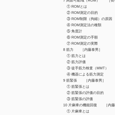
7 関節可動域（ROM） ［長
① ROMとは
② ROM測定の目的
③ ROM制限（拘縮）の原因
④ ROM測定法の種類
⑤ 角度計
⑥ ROM測定の手順
⑦ ROM測定の実際
8 筋力 ［内藤泰男］
① 筋力とは
② 筋力評価
③ 徒手筋力検査（MMT）
④ 機器による筋力測定
9 筋緊張 ［内藤泰男］
① 筋緊張とは
② 筋緊張の評価の目的
③ 筋緊張の評価
10 片麻痺の機能回復 ［内藤
① 片麻痺とは