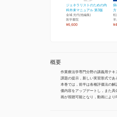
ジェネラリストのための内
病
科外来マニュアル 第3版
方
金城 光代(他編集)
松
医学書院
羊
¥6,600
¥4
概要
作業療法学専門分野の講義用テキ
課題の提示，新しい実習形式であ
本巻では，前半は各種評価法の解
価内容をアップデートし，また具
画が視聴可能となり，動画により