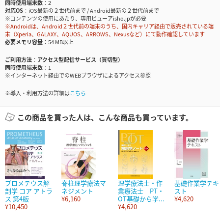
同時使用端末数
2
対応OS
iOS最新の２世代前まで / Android最新の２世代前まで
※コンテンツの使用にあたり、専用ビューアisho.jpが必要
※Androidは、Android２世代前の端末のうち、国内キャリア経由で販売されている端
末（Xperia、GALAXY、AQUOS、ARROWS、Nexusなど）にて動作確認しています
必要メモリ容量
54 MB以上
ご利用方法
アクセス型配信サービス（買切型）
同時使用端末数
1
※インターネット経由でのWEBブラウザによるアクセス参照
※導入・利用方法の詳細は
こちら
この商品を買った人は、こんな商品も買っています。
プロメテウス解
脊柱理学療法マ
理学療法士・作
基礎作業学テキ
剖学 コア アトラ
ネジメント
業療法士 PT・
スト
ス 第4版
¥6,160
OT基礎から学...
¥4,620
¥10,450
¥4,620