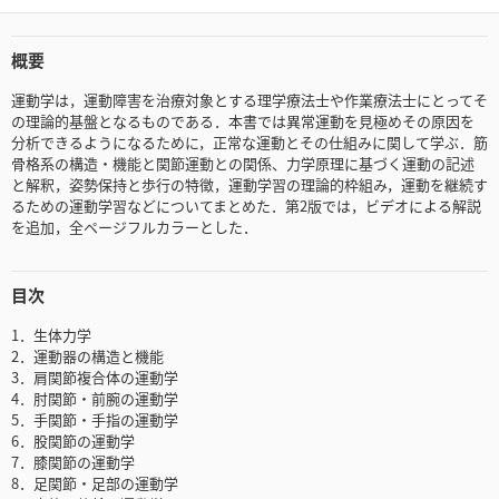
概要
運動学は，運動障害を治療対象とする理学療法士や作業療法士にとってそ
の理論的基盤となるものである．本書では異常運動を見極めその原因を
分析できるようになるために，正常な運動とその仕組みに関して学ぶ．筋
骨格系の構造・機能と関節運動との関係、力学原理に基づく運動の記述
と解釈，姿勢保持と歩行の特徴，運動学習の理論的枠組み，運動を継続す
るための運動学習などについてまとめた．第2版では，ビデオによる解説
を追加，全ページフルカラーとした．
目次
1．生体力学
2．運動器の構造と機能
3．肩関節複合体の運動学
4．肘関節・前腕の運動学
5．手関節・手指の運動学
6．股関節の運動学
7．膝関節の運動学
8．足関節・足部の運動学