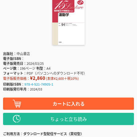
出版社
中山書店
電子版ISBN
電子版発売日
2024/03/25
ページ数
196ページ
判型
A4
フォーマット
PDF（パソコンへのダウンロード不可）
¥2,860
電子版販売価格：
(本体¥2,600＋税10％)
印刷版ISBN
978-4-521-74905-1
印刷版発行年月
2024/03
カートに入れる
ちょっと立ち読み
ご利用方法
ダウンロード型配信サービス（買切型）