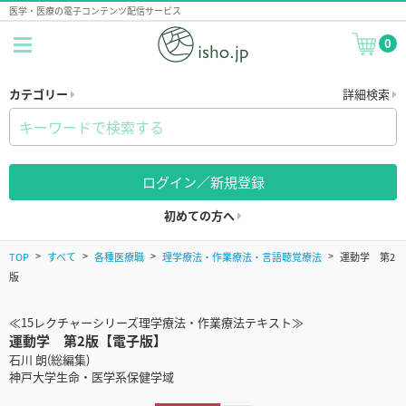
医学・医療の電子コンテンツ配信サービス
0
カテゴリー
詳細検索
ログイン／新規登録
初めての方へ
TOP
すべて
各種医療職
理学療法・作業療法・言語聴覚療法
運動学 第2
版
≪15レクチャーシリーズ理学療法・作業療法テキスト≫
運動学 第2版【電子版】
石川 朗(総編集)
神戸大学生命・医学系保健学域