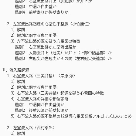
鑑別2 右室流出路弁上（肺動脈）か弁下か
鑑別3 中隔か自由壁か
鑑別4 前壁寄りか後壁寄りか
2．左室流出路起源の心室性不整脈〈小竹康仁〉
1）解剖
2）解剖に関する専門用語
3）左室流出路起源を疑う心電図の特徴
鑑別1 右室流出路か左室流出路か
鑑別2 大動脈弁上（冠尖）か弁下（上部中隔基部）か
鑑別3 右冠尖か左冠尖かその間（左右冠尖交連部）か
II．流入路起源
1．右室流入路（三尖弁輪）〈岸原 淳〉
1）解剖
2）解剖に関する専門用語
3）右室流入路（三尖弁輪）起源を疑う心電図の特徴
4）右室流入路の詳細な部位診断
鑑別1 中隔側か自由壁側か
鑑別2 後壁起源か前壁起源か
5）右室流入路起源不整脈の12誘導心電図診断アルゴリズムのまとめ
2．左室流入路〈西村卓郎〉
1）解剖