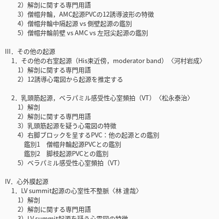
2）解剖に関する専門用語
3）僧帽弁輪，AMC起源PVCの12誘導波形の特徴
4）僧帽弁輪中隔起源 vs 側壁起源の鑑別
5）僧帽弁輪前壁 vs AMC vs 左冠尖起源の鑑別
III．その他の起源
1．その他の右室起源（His束近傍，moderator band）〈河村岩成〉
1）解剖に関する専門用語
2）12誘導心電図から起源を推定する
2．乳頭筋起源，ベラパミル感受性心室頻拍（VT）〈松永泰治〉
1）解剖
2）解剖に関する専門用語
3）乳頭筋起源を疑う心電図の特徴
4）右脚ブロックを呈するPVC：他の起源との鑑別
鑑別1 僧帽弁輪起源PVCとの鑑別
鑑別2 脚枝起源PVCとの鑑別
5）ベラパミル感受性心室頻拍（VT）
IV．心外膜起源
1．LV summit起源の心室性不整脈〈林 達哉〉
1）解剖
2）解剖に関する専門用語
3）LV summit起源を疑う心電図の特徴