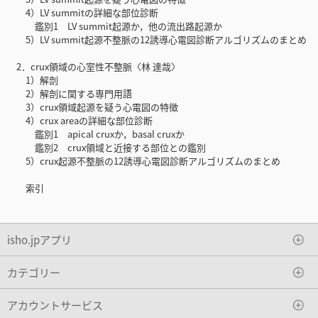
4）LV summitの詳細な部位診断
鑑別1 LV summit起源か，他の流出路起源か
5）LV summit起源不整脈の12誘導心電図診断アルゴリズムのまとめ
2．crux領域の心室性不整脈〈林 達哉〉
1）解剖
2）解剖に関する専門用語
3）crux領域起源を疑う心電図の特徴
4）crux areaの詳細な部位診断
鑑別1 apical cruxか，basal cruxか
鑑別2 crux領域と近接する部位との鑑別
5）crux起源不整脈の12誘導心電図診断アルゴリズムのまとめ
索引
isho.jpアプリ
カテゴリー
アカウントサービス