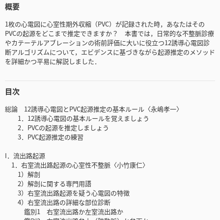
概要
1枚の心電図に心室性期外収縮（PVC）が記録された時，あなたはその
PVCの起源をどこまで推定できますか？ 本書では，日常的な不整脈診療
やカテーテルアブレーションの術前評価に大いに役立つ12誘導心電図診
断アルゴリズムについて，エビデンスに基づきながら起源推定のメソッド
を詳細かつ平易に解説しました．
目次
総論 12誘導心電図とPVC起源推定の基本ルール〈永嶋孝一〉
1．12誘導心電図の基本ルールを覚えましょう
2．PVCの起源を推定しましょう
3．PVC起源推定の練習
I．流出路起源
1．右室流出路起源の心室性不整脈〈小竹康仁〉
1）解剖
2）解剖に関する専門用語
3）右室流出路起源を疑う心電図の特徴
4）右室流出路の詳細な部位診断
鑑別1 右室流出路か左室流出路か