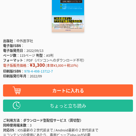
出版社
中外医学社
電子版ISBN
電子版発売日
2022/09/13
ページ数
115ページ
判型
A5判
フォーマット
PDF（パソコンへのダウンロード不可）
¥3,300
電子版販売価格：
(本体¥3,000＋税10％)
印刷版ISBN
978-4-498-13712-7
印刷版発行年月
2022/09
カートに入れる
ちょっと立ち読み
ご利用方法
ダウンロード型配信サービス（買切型）
同時使用端末数
3
対応OS
iOS最新の２世代前まで / Android最新の２世代前まで
※コンテンツの使用にあたり、専用ビューアisho.jpが必要