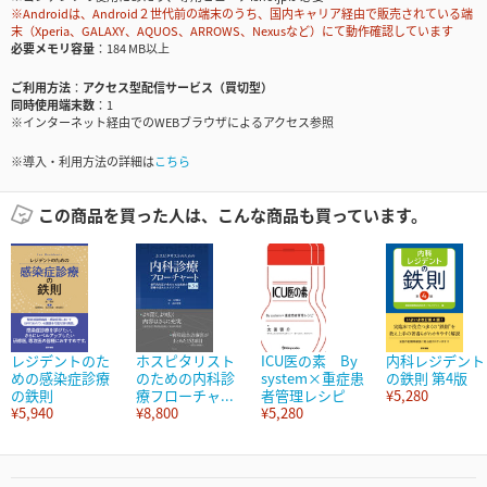
※Androidは、Android２世代前の端末のうち、国内キャリア経由で販売されている端
末（Xperia、GALAXY、AQUOS、ARROWS、Nexusなど）にて動作確認しています
必要メモリ容量
184 MB以上
ご利用方法
アクセス型配信サービス（買切型）
同時使用端末数
1
※インターネット経由でのWEBブラウザによるアクセス参照
※導入・利用方法の詳細は
こちら
この商品を買った人は、こんな商品も買っています。
レジデントのた
ホスピタリスト
ICU医の素 By
内科レジデント
めの感染症診療
のための内科診
system×重症患
の鉄則 第4版
の鉄則
療フローチャ...
者管理レシピ
¥5,280
¥5,940
¥8,800
¥5,280