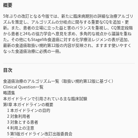
概要
5年ぶりの改訂となる今版では、新たに臨床病期別の詳細な治療アルゴリ
ズムを策定し、アルゴリズムの分岐点に関与する重要なCQを追加・更
新。また、患者の立場に立った益と害のバランスを重視し、CQ策定段階
から患者と24もの協力学会へ意見を求め、多角的な視点から議論を重ね
た。その他にもStageIVb食道癌に対する化学療法レジメンの表が追加、
最新の食道癌取扱い規約第12版の内容が反映され、ますます使いやすく
なった食道癌治療に必携の一冊。
目次
食道癌治療のアルゴリズム一覧（取扱い規約第12版に基づく）
Clinical Question一覧
略語集
本ガイドラインで引用されている主な臨床試験
第I章 本ガイドラインの概要
1 本ガイドラインの目的
2 対象利用者
3 対象とする患者
4 利用上の注意
5 第5版ガイドライン改訂出版委員会