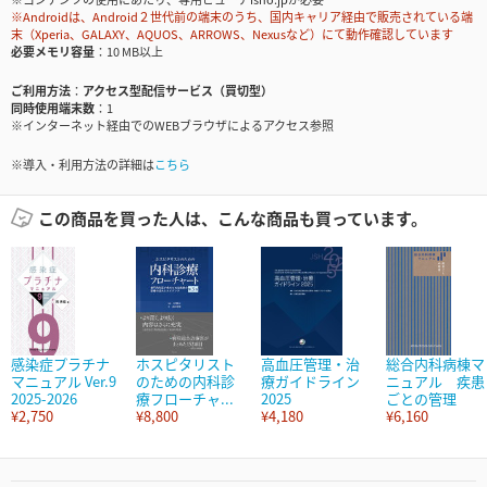
※Androidは、Android２世代前の端末のうち、国内キャリア経由で販売されている端
末（Xperia、GALAXY、AQUOS、ARROWS、Nexusなど）にて動作確認しています
必要メモリ容量
10 MB以上
ご利用方法
アクセス型配信サービス（買切型）
同時使用端末数
1
※インターネット経由でのWEBブラウザによるアクセス参照
※導入・利用方法の詳細は
こちら
この商品を買った人は、こんな商品も買っています。
感染症プラチナ
ホスピタリスト
高血圧管理・治
総合内科病棟マ
マニュアル Ver.9
のための内科診
療ガイドライン
ニュアル 疾患
2025-2026
療フローチャ...
2025
ごとの管理
¥2,750
¥8,800
¥4,180
¥6,160