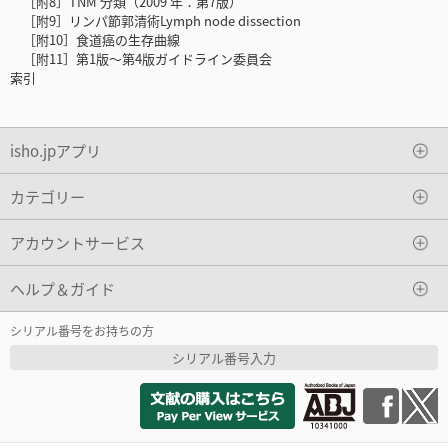
［附8］TNM 分類（2009 年：第7版）
［附9］リンパ節郭清術Lymph node dissection
［附10］食道癌の生存曲線
［附11］第1版～第4版ガイドライン委員会
索引
isho.jpアプリ
カテゴリー
アカウントサービス
ヘルプ＆ガイド
シリアル番号をお持ちの方
シリアル番号入力