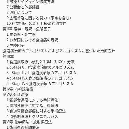
6 診療ガイドライン作成方法
7 公聴会と外部評価
8 改訂について
9 広報普及に関する努力（予定を含む）
10 利益相反（COI）と経済的独立性
第II章 疫学・現況・危険因子
1 罹患率・死亡率
2 わが国における食道癌の現況
3 危険因子
食道癌治療のアルゴリズムおよびアルゴリズムに基づいた治療方針
第III章
1 食道癌取扱い規約とTNM（UICC）分類
2 cStage 0，I食道癌治療のアルゴリズム
3 cStage II，III食道癌治療のアルゴリズム
4 cStage IVA 食道癌治療のアルゴリズム
5 cStage IVB 食道癌治療のアルゴリズム
第IV章 内視鏡治療
第V章 外科治療
1 頸部食道癌に対する手術療法
2 胸部食道癌に対する手術療法
3 食道胃接合部癌に対する手術療法
4 周術期管理とクリニカルパス
第VI章 化学療法・放射線療法
1 術前術後補助療法