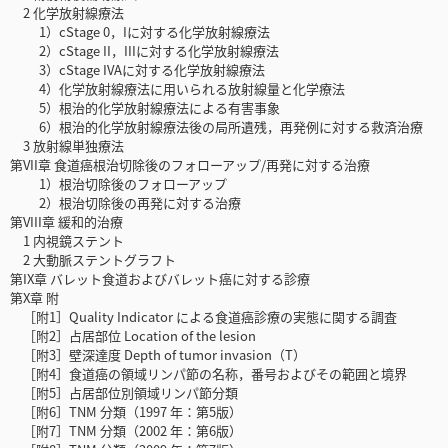
2 化学放射線療法
1）cStage 0，Iに対する化学放射線療法
2）cStage II，IIIに対する化学放射線療法
3）cStage IVAに対する化学放射線療法
4）化学放射線療法に用いられる放射線量と化学療法
5）根治的化学放射線療法による有害事象
6）根治的化学放射線療法後の局所遺残，再発例に対する救済治療
3 放射線単独療法
第VII章 食道癌根治切除後のフォローアップ/再発に対する治療
1）根治切除後のフォローアップ
2）根治切除後の再発に対する治療
第VIII章 緩和的治療
1 内視鏡ステント
2 大動脈ステントグラフト
第IX章 バレット食道およびバレット癌に対する診療
第X章 附
［附1］Quality Indicator による食道癌診療の実態に関する調査
［附2］占居部位 Location of the lesion
［附3］壁深達度 Depth of tumor invasion（T）
［附4］食道癌の領域リンパ節の名称，番号およびその範囲と境界
［附5］占居部位別領域リンパ節分類
［附6］TNM 分類（1997 年：第5版）
［附7］TNM 分類（2002 年：第6版）