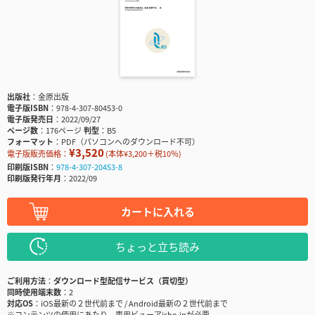
出版社
金原出版
電子版ISBN
978-4-307-80453-0
電子版発売日
2022/09/27
ページ数
176ページ
判型
B5
フォーマット
PDF（パソコンへのダウンロード不可）
¥3,520
電子版販売価格：
(本体¥3,200＋税10％)
印刷版ISBN
978-4-307-20453-8
印刷版発行年月
2022/09
カートに入れる
ちょっと立ち読み
ご利用方法
ダウンロード型配信サービス（買切型）
同時使用端末数
2
対応OS
iOS最新の２世代前まで / Android最新の２世代前まで
※コンテンツの使用にあたり、専用ビューアisho.jpが必要