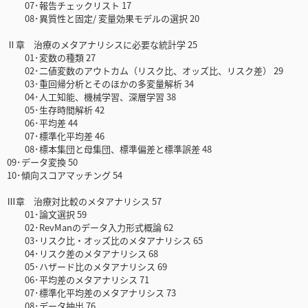
07･報告チェックリスト 17
08･異質性と固定/ 変量効果モデルの選択 20
Ⅱ章 治療のメタアナリシスに必要な統計学 25
01･変数の種類 27
02･二値変数のアウトカム（リスク比、オッズ比、リスク差） 29
03･重回帰分析とそのほかの多変量解析 34
04･人工知能、機械学習、深層学習 38
05･生存時間解析 42
06･平均差 44
07･標準化平均差 46
08･標本集団と母集団、標準偏差と標準誤差 48
09･データ変換 50
10･傾向スコアマッチング 54
Ⅲ章 治療対比較のメタアナリシス 57
01･論文選択 59
02･RevManのデータ入力形式概論 62
03･リスク比・オッズ比のメタアナリシス 65
04･リスク差のメタアナリシス 68
05･ハザード比のメタアナリシス 69
06･平均差のメタアナリシス 71
07･標準化平均差のメタアナリシス 73
08･データ抽出 76