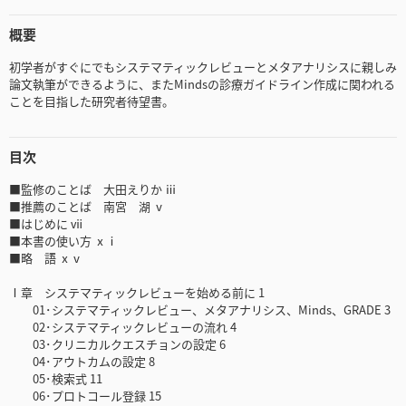
概要
初学者がすぐにでもシステマティックレビューとメタアナリシスに親しみ
論文執筆ができるように、またMindsの診療ガイドライン作成に関われる
ことを目指した研究者待望書。
目次
■監修のことば 大田えりか ⅲ
■推薦のことば 南宮 湖 ⅴ
■はじめに ⅶ
■本書の使い方 ⅹⅰ
■略 語 ⅹⅴ
Ⅰ章 システマティックレビューを始める前に 1
01･システマティックレビュー、メタアナリシス、Minds、GRADE 3
02･システマティックレビューの流れ 4
03･クリニカルクエスチョンの設定 6
04･アウトカムの設定 8
05･検索式 11
06･プロトコール登録 15