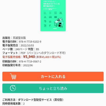
出版社
克誠堂出版
電子版ISBN
978-4-7719-6102-9
電子版発売日
2022/10/03
ページ数
240ページ
判型
B5
フォーマット
PDF（パソコンへのダウンロード不可）
¥5,940
電子版販売価格：
(本体¥5,400＋税10％)
印刷版ISBN
978-4-7719-0567-2
印刷版発行年月
2022/06
カートに入れる
ちょっと立ち読み
ご利用方法
ダウンロード型配信サービス（買切型）
同時使用端末数
2