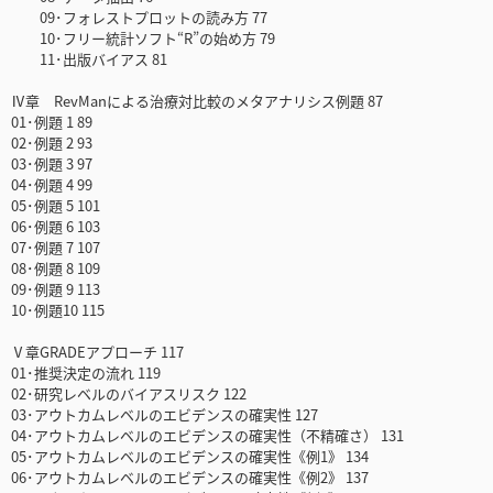
09･フォレストプロットの読み方 77
10･フリー統計ソフト“R”の始め方 79
11･出版バイアス 81
Ⅳ章 RevManによる治療対比較のメタアナリシス例題 87
01･例題 1 89
02･例題 2 93
03･例題 3 97
04･例題 4 99
05･例題 5 101
06･例題 6 103
07･例題 7 107
08･例題 8 109
09･例題 9 113
10･例題10 115
Ⅴ章GRADEアプローチ 117
01･推奨決定の流れ 119
02･研究レベルのバイアスリスク 122
03･アウトカムレベルのエビデンスの確実性 127
04･アウトカムレベルのエビデンスの確実性（不精確さ） 131
05･アウトカムレベルのエビデンスの確実性《例1》 134
06･アウトカムレベルのエビデンスの確実性《例2》 137