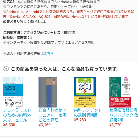
対応OS
iOS最新の２世代前まで / Android最新の２世代前まで
※コンテンツの使用にあたり、専用ビューアisho.jpが必要
※Androidは、Android２世代前の端末のうち、国内キャリア経由で販売されている端
末（Xperia、GALAXY、AQUOS、ARROWS、Nexusなど）にて動作確認しています
必要メモリ容量
58 MB以上
ご利用方法
アクセス型配信サービス（買切型）
同時使用端末数
1
※インターネット経由でのWEBブラウザによるアクセス参照
※導入・利用方法の詳細は
こちら
この商品を買った人は、こんな商品も買っています。
ジェネラリスト
総合内科病棟マ
内科レジデント
腫瘍循環器診療
のための内科外
ニュアル 疾患
の鉄則 第4版
ハンドブック 
来マニュアル...
ごとの管理
¥5,280
訂第2版
¥6,600
¥6,160
¥5,720