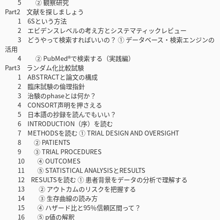
5 ② 観察研究
Part2 文献を探しましょう
1 6Sという方法
2 エビデンスレベルの考え方とシステマティックレビュー
3 どうやって検索すればいいの？ ① データベース・検索エンジンの
活用
4 ② PubMed®で検索する（実践編）
Part3 ランダム化比較試験
1 ABSTRACTと論文の構成
2 臨床試験の倫理指針
3 治験のphaseとは何か？
4 CONSORT声明を押さえる
5 日本語の抄録を読んでもいい？
6 INTRODUCTION（序）を読む
7 METHODSを読む ① TRIAL DESIGN AND OVERSIGHT
8 ② PATIENTS
9 ③ TRIAL PROCEDURES
10 ④ OUTCOMES
11 ⑤ STATISTICAL ANALYSISとRESULTS
12 RESULTSを読む ① 患者背景をデータの分析で理解する
13 ② アウトカムのリスクを把握する
14 ③ 生存曲線の読み方
15 ④ ハザード比と95％信頼区間って？
16 ⑤ p値の解釈