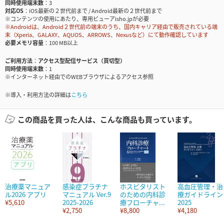
同時使用端末数
3
対応OS
iOS最新の２世代前まで / Android最新の２世代前まで
※コンテンツの使用にあたり、専用ビューアisho.jpが必要
※Androidは、Android２世代前の端末のうち、国内キャリア経由で販売されている端
末（Xperia、GALAXY、AQUOS、ARROWS、Nexusなど）にて動作確認しています
必要メモリ容量
100 MB以上
ご利用方法
アクセス型配信サービス（買切型）
同時使用端末数
1
※インターネット経由でのWEBブラウザによるアクセス参照
※導入・利用方法の詳細は
こちら
この商品を買った人は、こんな商品も買っています。
治療薬マニュア
感染症プラチナ
ホスピタリスト
高血圧管理・治
ル2026 アプリ
マニュアル Ver.9
のための内科診
療ガイドライン
¥5,610
2025-2026
療フローチャ...
2025
¥2,750
¥8,800
¥4,180