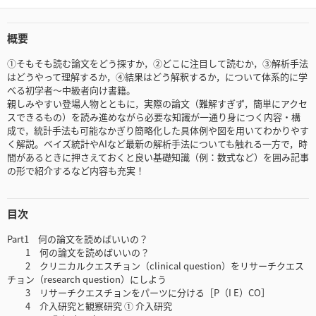
概要
①そもそも読む論文をどう探すか，②どこに注目して読むか，③解析手法
はどうやって理解するか，④結果はどう解釈するか，について体系的に学
べる初学者～中級者向け書籍。
親しみやすい登場人物とともに，実際の論文（難解すぎず，簡単にアクセ
スできるもの）を読み進めながら必要な知識が一通り身につく内容・構
成で，統計手法も可能なかぎり簡略化した具体例や図を用いてわかりやす
く解説。ベイズ統計やAIなど最新の解析手法についても触れる一方で，時
間があるときに押さえておくと良い基礎知識（例：数式など）を囲み記事
の形で紹介するなど内容も充実！
目次
Part1 何の論文を読めばいいの？
1 何の論文を読めばいいの？
2 クリニカルクエスチョン（clinical question）をリサーチクエス
チョン（research question）にしよう
3 リサーチクエスチョンをパーツに分ける［P（I E）CO］
4 介入研究と観察研究 ① 介入研究