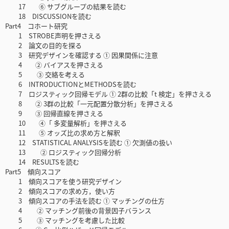
17 ⑥ サブグループの結果を読む
18 DISCUSSIONを読む
Part4 コホート研究
1 STROBE声明を押さえる
2 論文の目的を探る
3 研究デザインを確認する ① 因果関係に注意
4 ② バイアスを押さえる
5 ③ 交絡を考える
6 INTRODUCTIONとMETHODSを読む
7 ロジスティック回帰モデル ① 2群の比較「t 検定」を押さえる
8 ② 3群の比較「一元配置分散分析」を押さえる
9 ③ 回帰直線を押さえる
10 ④「 多変量解析」を押さえる
11 ⑤ オッズ比の求め方と解釈
12 STATISTICAL ANALYSISを読む ① 欠測値の扱い
13 ② ロジスティック回帰分析
14 RESULTSを読む
Part5 傾向スコア
1 傾向スコアを使う研究デザイン
2 傾向スコアの求め方，使い方
3 傾向スコアの手法を読む ① マッチングの仕方
4 ② マッチング前後の背景因子バランス
5 ③ マッチングを考慮した比較