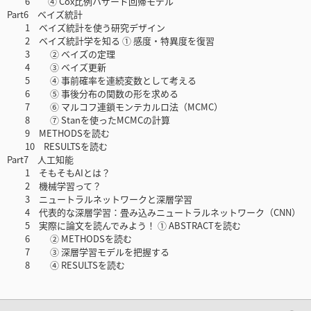
6 ④ Cox比例ハザード回帰モデル
Part6 ベイズ統計
1 ベイズ統計を使う研究デザイン
2 ベイズ統計学を知る ① 感度・特異度を復習
3 ② ベイズの定理
4 ③ ベイズ更新
5 ④ 事前確率を連続変数として考える
6 ⑤ 事後分布の関数の形を求める
7 ⑥ マルコフ連鎖モンテカルロ法（MCMC）
8 ⑦ Stanを使ったMCMCの計算
9 METHODSを読む
10 RESULTSを読む
Part7 人工知能
1 そもそもAIとは？
2 機械学習って？
3 ニュートラルネットワークと深層学習
4 代表的な深層学習：畳み込みニュートラルネットワーク（CNN）
5 実際に論文を読んでみよう！ ① ABSTRACTを読む
6 ② METHODSを読む
7 ③ 深層学習モデルを把握する
8 ④ RESULTSを読む