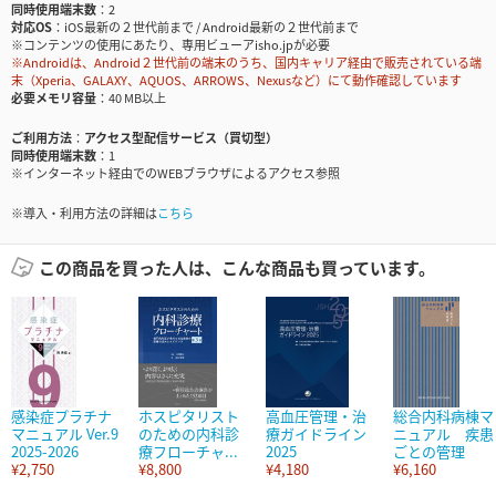
同時使用端末数
2
対応OS
iOS最新の２世代前まで / Android最新の２世代前まで
※コンテンツの使用にあたり、専用ビューアisho.jpが必要
※Androidは、Android２世代前の端末のうち、国内キャリア経由で販売されている端
末（Xperia、GALAXY、AQUOS、ARROWS、Nexusなど）にて動作確認しています
必要メモリ容量
40 MB以上
ご利用方法
アクセス型配信サービス（買切型）
同時使用端末数
1
※インターネット経由でのWEBブラウザによるアクセス参照
※導入・利用方法の詳細は
こちら
この商品を買った人は、こんな商品も買っています。
感染症プラチナ
ホスピタリスト
高血圧管理・治
総合内科病棟マ
マニュアル Ver.9
のための内科診
療ガイドライン
ニュアル 疾患
2025-2026
療フローチャ...
2025
ごとの管理
¥2,750
¥8,800
¥4,180
¥6,160