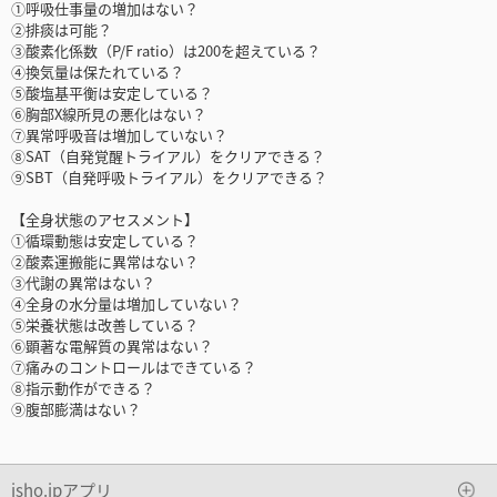
①呼吸仕事量の増加はない？
②排痰は可能？
③酸素化係数（P/F ratio）は200を超えている？
④換気量は保たれている？
⑤酸塩基平衡は安定している？
⑥胸部X線所見の悪化はない？
⑦異常呼吸音は増加していない？
⑧SAT（自発覚醒トライアル）をクリアできる？
⑨SBT（自発呼吸トライアル）をクリアできる？
【全身状態のアセスメント】
①循環動態は安定している？
②酸素運搬能に異常はない？
③代謝の異常はない？
④全身の水分量は増加していない？
⑤栄養状態は改善している？
⑥顕著な電解質の異常はない？
⑦痛みのコントロールはできている？
⑧指示動作ができる？
⑨腹部膨満はない？
isho.jpアプリ