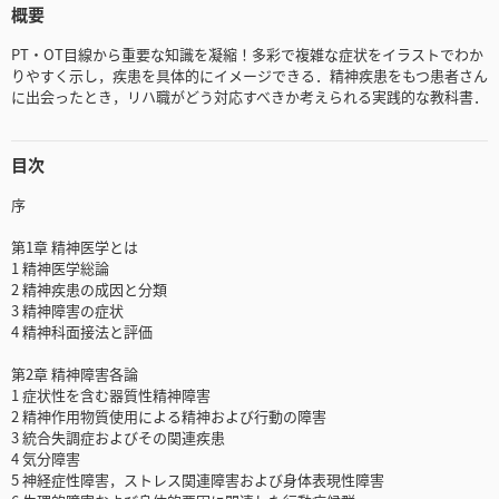
概要
PT・OT目線から重要な知識を凝縮！多彩で複雑な症状をイラストでわか
りやすく示し，疾患を具体的にイメージできる．精神疾患をもつ患者さん
に出会ったとき，リハ職がどう対応すべきか考えられる実践的な教科書．
目次
序
第1章 精神医学とは
1 精神医学総論
2 精神疾患の成因と分類
3 精神障害の症状
4 精神科面接法と評価
第2章 精神障害各論
1 症状性を含む器質性精神障害
2 精神作用物質使用による精神および行動の障害
3 統合失調症およびその関連疾患
4 気分障害
5 神経症性障害，ストレス関連障害および身体表現性障害