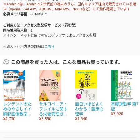
※Androidは、Android２世代前の端末のうち、国内キャリア経由で販売されている端
末（Xperia、GALAXY、AQUOS、ARROWS、Nexusなど）にて動作確認しています
必要メモリ容量
30 MB以上
ご利用方法
アクセス型配信サービス（買切型）
同時使用端末数
1
※インターネット経由でのWEBブラウザによるアクセス参照
※導入・利用方法の詳細は
こちら
この商品を買った人は、こんな商品も買っています。
レジデントのた
サルコペニア・
面白いほどよく
基礎運動学 第7
めのやさしイイ
フレイルに関す
わかる！臨床心
版
胸部画像教室...
る栄養管理ガ...
理学
¥7,920
¥4,730
¥3,850
¥1,540