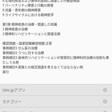
6 生理的障害および身体的要因に関連した行動症候群
7 パーソナリティ障害と行動の障害
8 児童・青年期の精神障害
9 ライフサイクルにおける精神医学
第3章 精神疾患の治療・関連した知識
1 精神疾患の治療
2 精神科リハビリテーションと関連法規
確認問題・国家試験練習問題 正答
事例検討1 せん妄の治療
事例検討2 うつに対する治療
事例検討3 身体的リハビリテーションが実質的に精神科的治療の役割も果
たしうる例
事例検討4 家族との相互関連を考えなくてはならない例
索引
isho.jpアプリ
カテゴリー