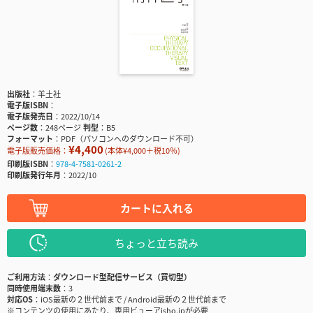
出版社
羊土社
電子版ISBN
電子版発売日
2022/10/14
ページ数
248ページ
判型
B5
フォーマット
PDF（パソコンへのダウンロード不可）
¥4,400
電子版販売価格：
(本体¥4,000＋税10％)
印刷版ISBN
978-4-7581-0261-2
印刷版発行年月
2022/10
カートに入れる
ちょっと立ち読み
ご利用方法
ダウンロード型配信サービス（買切型）
同時使用端末数
3
対応OS
iOS最新の２世代前まで / Android最新の２世代前まで
※コンテンツの使用にあたり、専用ビューアisho.jpが必要